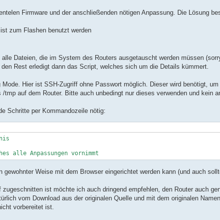
mentelen Firmware und der anschließenden nötigen Anpassung. Die Lösung be
 ist zum Flashen benutzt werden
 alle Dateien, die im System des Routers ausgetauscht werden müssen (sorr
 den Rest erledigt dann das Script, welches sich um die Details kümmert.
 Mode. Hier ist SSH-Zugriff ohne Passwort möglich. Dieser wird benötigt, um
s /tmp auf dem Router. Bitte auch unbedingt nur dieses verwenden und kein a
de Schritte per Kommandozeile nötig:
is

 in gewohnter Weise mit dem Browser eingerichtet werden kann (und auch sollt
zugeschnitten ist möchte ich auch dringend empfehlen, den Router auch gena
natürlich vom Download aus der originalen Quelle und mit dem originalen Name
ht vorbereitet ist.