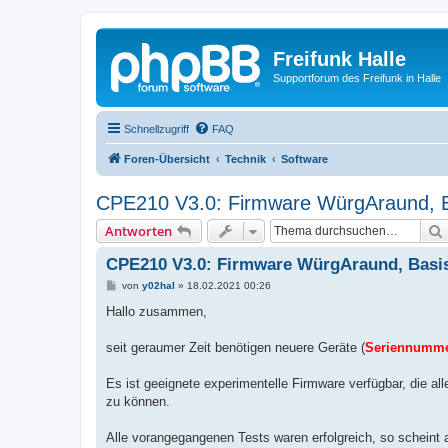
Freifunk Halle
Supportforum des Freifunk in Halle
Schnellzugriff
FAQ
Foren-Übersicht
Technik
Software
CPE210 V3.0: Firmware WürgAraund, Bas
Antworten
CPE210 V3.0: Firmware WürgAraund, Basis f
B
von
y02hal
»
18.02.2021 00:26
e
i
Hallo zusammen,
t
r
a
seit geraumer Zeit benötigen neuere Geräte (
Seriennumm
g
Es ist geeignete experimentelle Firmware verfügbar, die all
zu können.
Alle vorangegangenen Tests waren erfolgreich, so scheint