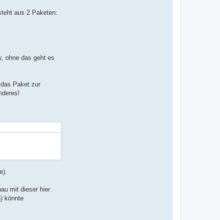
steht aus 2 Paketen:
y, ohne das geht es
 das Paket zur
nderes!
e).
u mit dieser hier
n) könnte