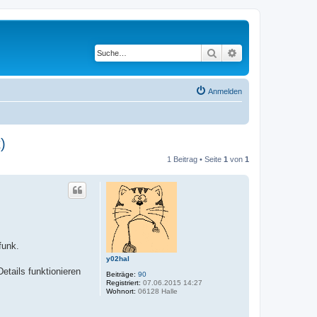
Suche
Erweiterte Suche
Anmelden
)
1 Beitrag • Seite
1
von
1
funk.
y02hal
etails funktionieren
Beiträge:
90
Registriert:
07.06.2015 14:27
Wohnort:
06128 Halle