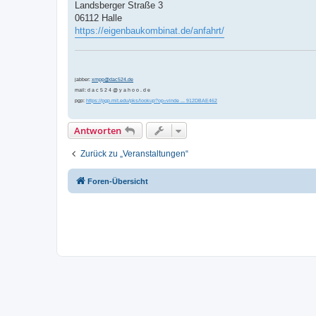
Landsberger Straße 3
06112 Halle
https://eigenbaukombinat.de/anfahrt/
jabber:
xmpp@dac524.de
mail: d a c 5 2 4 @ y a h o o . d e
pgp:
https://pgp.mit.edu/pks/lookup?op=vinde ... 912DBAE462
Antworten
Zurück zu „Veranstaltungen“
Foren-Übersicht