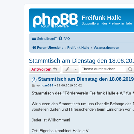
Freifunk Halle
Supportforum des Freifunk in Halle
Schnellzugriff
FAQ
Foren-Übersicht
Freifunk Halle
Veranstaltungen
Stammtisch am Dienstag den 18.06.20
Antworten
Stammtisch am Dienstag den 18.06.201
B
von
dac524
»
18.06.2019 05:02
e
i
Stammtisch des "Förderverein Freifunk Halle e.V." für M
t
r
a
Wir nutzen den Stammtisch um uns über die Belange des F
g
vorstellen dürfen und Hilfesuchenden beim Einrichten von 
Jeder ist Willkommen!
Ort: Eigenbaukombinat Halle e.V.