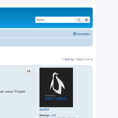
Suche
Erweiterte Suche
Anmelden
1 Beitrag • Seite
1
von
1
ir unser Projekt
dac524
Beiträge:
246