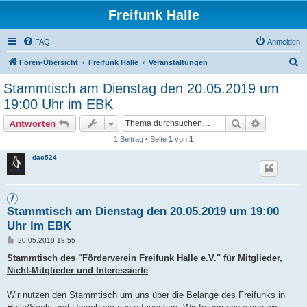
Freifunk Halle
FAQ
Anmelden
S
Foren-Übersicht
Freifunk Halle
Veranstaltungen
u
Stammtisch am Dienstag den 20.05.2019 um
c
19:00 Uhr im EBK
h
Suche
Erweiterte
Antworten
e
1 Beitrag • Seite
1
von
1
dac524
Stammtisch am Dienstag den 20.05.2019 um 19:00
Uhr im EBK
B
20.05.2019 18:55
e
i
Stammtisch des "Förderverein Freifunk Halle e.V." für Mitglieder,
t
Nicht-Mitglieder und Interessierte
r
a
g
Wir nutzen den Stammtisch um uns über die Belange des Freifunks in