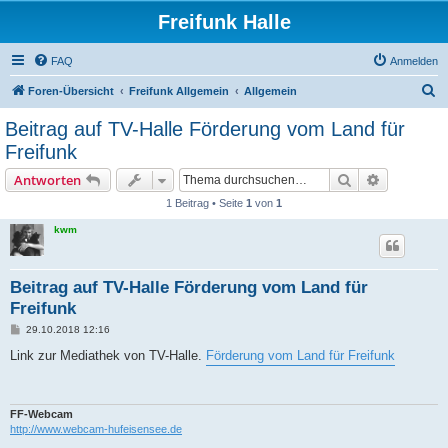
Freifunk Halle
FAQ
Anmelden
S
Foren-Übersicht
Freifunk Allgemein
Allgemein
u
Beitrag auf TV-Halle Förderung vom Land für
c
Freifunk
h
Suche
Erweiterte
Antworten
e
1 Beitrag • Seite
1
von
1
kwm
Beitrag auf TV-Halle Förderung vom Land für
Freifunk
B
29.10.2018 12:16
e
i
Link zur Mediathek von TV-Halle.
Förderung vom Land für Freifunk
t
r
a
g
FF-Webcam
http://www.webcam-hufeisensee.de