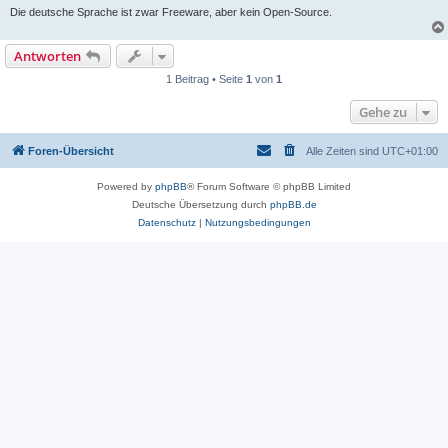
Die deutsche Sprache ist zwar Freeware, aber kein Open-Source.
Antworten
1 Beitrag • Seite
1
von
1
Gehe zu
Foren-Übersicht
Alle Zeiten sind
UTC+01:00
Powered by
phpBB
® Forum Software © phpBB Limited
Deutsche Übersetzung durch
phpBB.de
Datenschutz
|
Nutzungsbedingungen