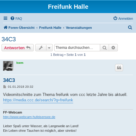
Freifunk Halle
FAQ
Anmelden
S
Foren-Übersicht
Freifunk Halle
Veranstaltungen
u
34C3
c
Suche
Erweiterte
Antworten
h
1 Beitrag • Seite
1
von
1
e
kwm
34C3
B
01.01.2018 20:32
e
i
Videomitschnitte zum Thema freifunk vom ccc letzte Jahre bis aktuell.
t
https://media.ccc.de/search/?q=freifunk
r
a
g
FF-Webcam
http://www.webcam-hufeisensee.de
Lieber Spaß unter Wasser, als Langeweile an Land!
Ein Leben ohne Tauchen ist möglich, aber sinnlos!