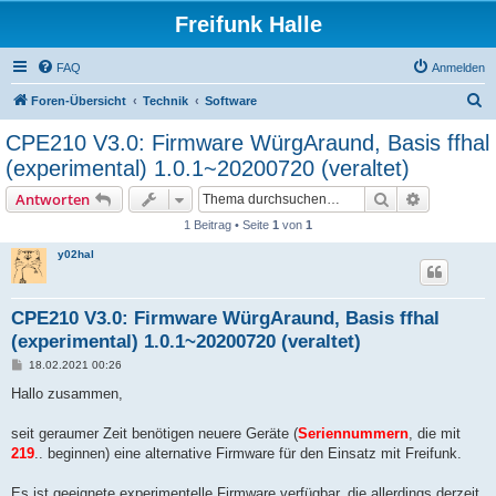
Freifunk Halle
FAQ
Anmelden
S
Foren-Übersicht
Technik
Software
u
CPE210 V3.0: Firmware WürgAraund, Basis ffhal
c
(experimental) 1.0.1~20200720 (veraltet)
h
Suche
Erweiterte
Antworten
e
1 Beitrag • Seite
1
von
1
y02hal
CPE210 V3.0: Firmware WürgAraund, Basis ffhal
(experimental) 1.0.1~20200720 (veraltet)
B
18.02.2021 00:26
e
i
Hallo zusammen,
t
r
a
seit geraumer Zeit benötigen neuere Geräte (
Seriennummern
, die mit
g
219
.. beginnen) eine alternative Firmware für den Einsatz mit Freifunk.
Es ist geeignete experimentelle Firmware verfügbar, die allerdings derzeit