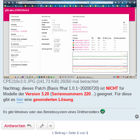
CPE210v3.0.JPG (141.73 KiB) 29260 mal betrachtet
Nachtrag; dieses Patch (Basis ffhal 1.0.1~20200720) ist
NICHT
für
Modelle der
Version 3.20
(
Seriennummern 220
...) geeignet. Für diese
gibt es
hier
eine
gesonderten Lösung
.
Es gibt Windows oder das Betriebssystem eines Drittherstellers
Antworten
1 Beitrag • Seite
1
von
1