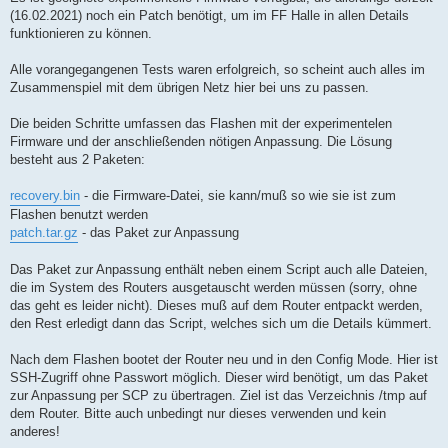
(16.02.2021) noch ein Patch benötigt, um im FF Halle in allen Details
funktionieren zu können.
Alle vorangegangenen Tests waren erfolgreich, so scheint auch alles im
Zusammenspiel mit dem übrigen Netz hier bei uns zu passen.
Die beiden Schritte umfassen das Flashen mit der experimentelen
Firmware und der anschließenden nötigen Anpassung. Die Lösung
besteht aus 2 Paketen:
recovery.bin
- die Firmware-Datei, sie kann/muß so wie sie ist zum
Flashen benutzt werden
patch.tar.gz
- das Paket zur Anpassung
Das Paket zur Anpassung enthält neben einem Script auch alle Dateien,
die im System des Routers ausgetauscht werden müssen (sorry, ohne
das geht es leider nicht). Dieses muß auf dem Router entpackt werden,
den Rest erledigt dann das Script, welches sich um die Details kümmert.
Nach dem Flashen bootet der Router neu und in den Config Mode. Hier ist
SSH-Zugriff ohne Passwort möglich. Dieser wird benötigt, um das Paket
zur Anpassung per SCP zu übertragen. Ziel ist das Verzeichnis /tmp auf
dem Router. Bitte auch unbedingt nur dieses verwenden und kein
anderes!