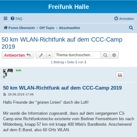
Freifunk Halle
FAQ
Anmelden
S
Foren-Übersicht
Off Topic
Abschweifen
u
50 km WLAN-Richtfunk auf dem CCC-Camp
c
2019
h
Suche
Erweiterte
Antworten
e
1 Beitrag • Seite
1
von
1
tmk
50 km WLAN-Richtfunk auf dem CCC-Camp 2019
B
29.08.2019 17:48
e
i
Hallo Freunde der "grünen Linien" durch die Luft!
t
r
a
Mir wurde die Information zugesandt, dass auf dem vergangenen C3-
g
Camp eine Richtfunkstrecke existierte vom Berliner Fernsehturm bis nach
Mildenberg, knapp 57 km mit knapp 400 Mbit/s Bandbreite. Anscheinend
auf dem E-Band, also 60 GHz WLAN.