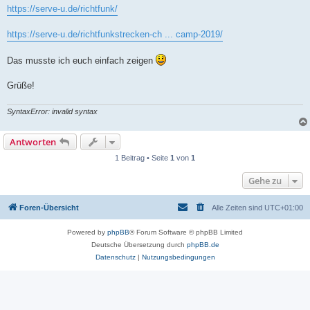
https://serve-u.de/richtfunk/
https://serve-u.de/richtfunkstrecken-ch ... camp-2019/
Das musste ich euch einfach zeigen
Grüße!
SyntaxError: invalid syntax
Antworten
1 Beitrag • Seite
1
von
1
Gehe zu
Foren-Übersicht
Alle Zeiten sind
UTC+01:00
Powered by
phpBB
® Forum Software © phpBB Limited
Deutsche Übersetzung durch
phpBB.de
Datenschutz
|
Nutzungsbedingungen