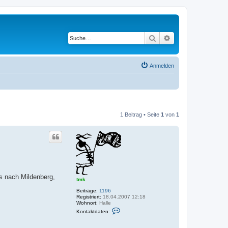
Suche
Erweiterte Suche
Anmelden
1 Beitrag • Seite
1
von
1
s nach Mildenberg,
tmk
Beiträge:
1196
Registriert:
18.04.2007 12:18
Wohnort:
Halle
K
Kontaktdaten:
o
n
t