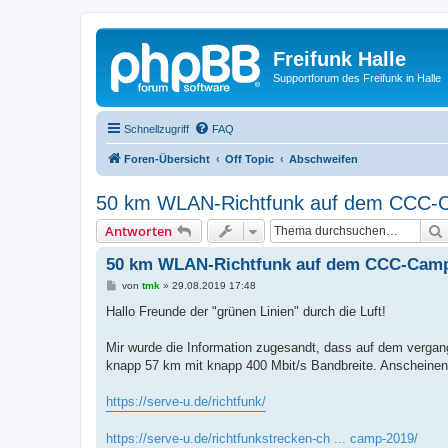
Freifunk Halle
Supportforum des Freifunk in Halle
Schnellzugriff
FAQ
Foren-Übersicht
Off Topic
Abschweifen
50 km WLAN-Richtfunk auf dem CCC-
Antworten
50 km WLAN-Richtfunk auf dem CCC-Camp
B
von
tmk
»
29.08.2019 17:48
e
i
Hallo Freunde der "grünen Linien" durch die Luft!
t
r
a
Mir wurde die Information zugesandt, dass auf dem vergan
g
knapp 57 km mit knapp 400 Mbit/s Bandbreite. Anschein
https://serve-u.de/richtfunk/
https://serve-u.de/richtfunkstrecken-ch ... camp-2019/