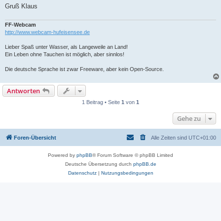
Gruß Klaus
FF-Webcam
http://www.webcam-hufeisensee.de
Lieber Spaß unter Wasser, als Langeweile an Land!
Ein Leben ohne Tauchen ist möglich, aber sinnlos!
Die deutsche Sprache ist zwar Freeware, aber kein Open-Source.
Antworten
1 Beitrag • Seite
1
von
1
Gehe zu
Foren-Übersicht
Alle Zeiten sind
UTC+01:00
Powered by
phpBB
® Forum Software © phpBB Limited
Deutsche Übersetzung durch
phpBB.de
Datenschutz
|
Nutzungsbedingungen