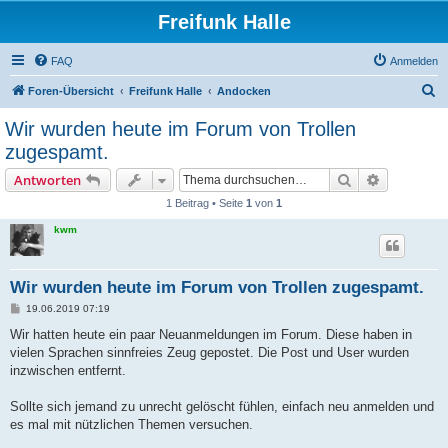
Freifunk Halle
FAQ
Anmelden
S
Foren-Übersicht
Freifunk Halle
Andocken
u
Wir wurden heute im Forum von Trollen
c
zugespamt.
h
Suche
Erweiterte
Antworten
e
1 Beitrag • Seite
1
von
1
kwm
Wir wurden heute im Forum von Trollen zugespamt.
B
19.06.2019 07:19
e
i
Wir hatten heute ein paar Neuanmeldungen im Forum. Diese haben in
t
vielen Sprachen sinnfreies Zeug gepostet. Die Post und User wurden
r
a
inzwischen entfernt.
g
Sollte sich jemand zu unrecht gelöscht fühlen, einfach neu anmelden und
es mal mit nützlichen Themen versuchen.