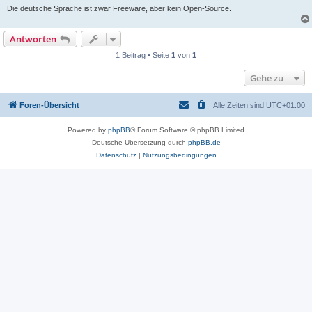
Die deutsche Sprache ist zwar Freeware, aber kein Open-Source.
Antworten
1 Beitrag • Seite
1
von
1
Gehe zu
Foren-Übersicht
Alle Zeiten sind
UTC+01:00
Powered by
phpBB
® Forum Software © phpBB Limited
Deutsche Übersetzung durch
phpBB.de
Datenschutz
|
Nutzungsbedingungen