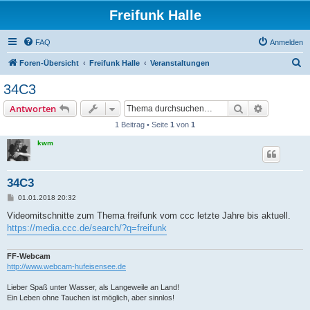
Freifunk Halle
FAQ
Anmelden
S
Foren-Übersicht
Freifunk Halle
Veranstaltungen
u
34C3
c
Suche
Erweiterte
Antworten
h
1 Beitrag • Seite
1
von
1
e
kwm
34C3
B
01.01.2018 20:32
e
i
Videomitschnitte zum Thema freifunk vom ccc letzte Jahre bis aktuell.
t
https://media.ccc.de/search/?q=freifunk
r
a
g
FF-Webcam
http://www.webcam-hufeisensee.de
Lieber Spaß unter Wasser, als Langeweile an Land!
Ein Leben ohne Tauchen ist möglich, aber sinnlos!