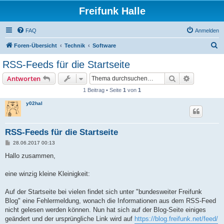
Freifunk Halle
FAQ
Anmelden
S
Foren-Übersicht
Technik
Software
u
RSS-Feeds für die Startseite
c
Suche
Erweiterte
Antworten
h
1 Beitrag • Seite
1
von
1
e
y02hal
RSS-Feeds für die Startseite
B
28.06.2017 00:13
e
i
Hallo zusammen,
t
r
a
eine winzig kleine Kleinigkeit:
g
Auf der Startseite bei vielen findet sich unter "bundesweiter Freifunk
Blog" eine Fehlermeldung, wonach die Informationen aus dem RSS-Feed
nicht gelesen werden können. Nun hat sich auf der Blog-Seite einiges
geändert und der ursprüngliche Link wird auf
https://blog.freifunk.net/feed/