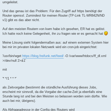
umgeleitet.
Und das genau ist das Problem: Für den Zugriff auf https benötigt der
Router openssl. Zumindest für meinen Router (TP-Link TL-WR842N/ND
v1) gibt es das aber nicht.
Auf den meisten Routern von kwm habe ich gesehen, ER hat es gelöst.
Ich hatte noch keine Gelegenheit, ihn zu fragen wie er es gemacht hat
Meine Lösung sieht folgendermaßen aus: auf einem externen System hier
bei mir im privaten lokalen Netzwerk wird ein cron-job eingerichtet:
'/usr/bin/wget
https://blog.freifunk.net/feed/
-O /var/www/htdocs/ff_dl.xml
>/dev/null 2>&1'
mit
'* */1 * * *'
als Zeitvorgabe (bestimmt die stündliche Ausführung dieses Jobs,
erscheint mir sinnvoll, da die Vorgabe der cache-Zeit ja ebenfalls eine
Stunde lang ist und bei den Meisten so belassen worden sein dürfte. Wie
auch bei mir, übrigens).
Als Abfrageadresse in der Config des Routers wird