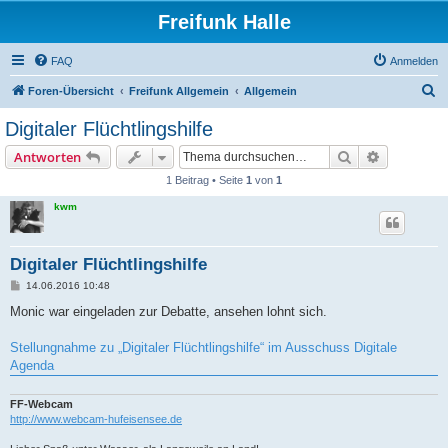
Freifunk Halle
FAQ
Anmelden
S
Foren-Übersicht
Freifunk Allgemein
Allgemein
u
Digitaler Flüchtlingshilfe
c
Suche
Erweiterte
Antworten
h
1 Beitrag • Seite
1
von
1
e
kwm
Digitaler Flüchtlingshilfe
B
14.06.2016 10:48
e
i
Monic war eingeladen zur Debatte, ansehen lohnt sich.
t
r
a
Stellungnahme zu „Digitaler Flüchtlingshilfe“ im Ausschuss Digitale
g
Agenda
FF-Webcam
http://www.webcam-hufeisensee.de