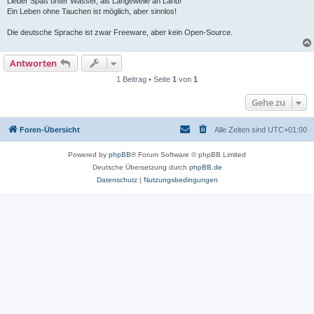
Lieber Spaß unter Wasser, als Langeweile an Land!
Ein Leben ohne Tauchen ist möglich, aber sinnlos!
Die deutsche Sprache ist zwar Freeware, aber kein Open-Source.
Antworten
1 Beitrag • Seite
1
von
1
Gehe zu
Foren-Übersicht
Alle Zeiten sind
UTC+01:00
Powered by
phpBB
® Forum Software © phpBB Limited
Deutsche Übersetzung durch
phpBB.de
Datenschutz
|
Nutzungsbedingungen