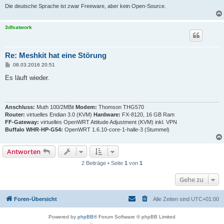
Die deutsche Sprache ist zwar Freeware, aber kein Open-Source.
3dfxatwork
Re: Meshkit hat eine Störung
B
08.03.2016 20:51
e
i
Es läuft wieder.
t
r
a
g
Anschluss:
Muth 100/2MBit
Modem:
Thomson THG570
Router:
virtuelles Endian 3.0 (KVM)
Hardware:
FX-8120, 16 GB Ram
FF-Gateway:
virtuelles OpenWRT Attitude Adjustment (KVM) inkl. VPN
Buffalo WHR-HP-G54:
OpenWRT 1.6.10-core-1-halle-3 (Stummel)
Antworten
2 Beiträge • Seite
1
von
1
Gehe zu
Foren-Übersicht
Alle Zeiten sind
UTC+01:00
Powered by
phpBB
® Forum Software © phpBB Limited