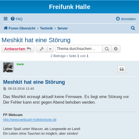
Freifunk Halle
FAQ
Anmelden
S
Foren-Übersicht
Technik
Server
u
Meshkit hat eine Störung
c
Suche
Erweiterte
Antworten
h
2 Beiträge • Seite
1
von
1
e
kwm
Meshkit hat eine Störung
B
08.03.2016 12:40
e
i
Das Meshkit erzeugt aktuell keine Firmware. Es liegt eine Störung vor.
t
Der Fehler kann erst gegen Abend behoben werden.
r
a
g
FF-Webcam
http://www.webcam-hufeisensee.de
Lieber Spaß unter Wasser, als Langeweile an Land!
Ein Leben ohne Tauchen ist möglich, aber sinnlos!