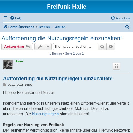
Freifunk Halle
FAQ
Anmelden
S
Foren-Übersicht
Technik
Abuse
u
Aufforderung die Nutzungsregeln einzuhalten!
c
Suche
Erweiterte
Antworten
h
1 Beitrag • Seite
1
von
1
e
kwm
Aufforderung die Nutzungsregeln einzuhalten!
B
30.11.2015 16:09
e
i
Hi liebe Freifunker und Nutzer,
t
r
a
irgendjemand betreibt in unserem Netz einen Bittorrent-Dienst und verteilt
g
über diesen urheberrechtlich geschütztes Material. Dies ist zu
unterlassen. Die
Nutzungsregeln
sind einzuhalten!
Regeln zur Nutzung von Freifunk
Der Teilnehmer verpflichtet sich, keine Inhalte über das Freifunk Netzwerk