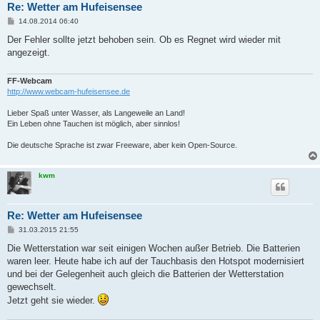
Re: Wetter am Hufeisensee
B
14.08.2014 06:40
e
i
Der Fehler sollte jetzt behoben sein. Ob es Regnet wird wieder mit
t
angezeigt.
r
a
g
FF-Webcam
http://www.webcam-hufeisensee.de
Lieber Spaß unter Wasser, als Langeweile an Land!
Ein Leben ohne Tauchen ist möglich, aber sinnlos!
Die deutsche Sprache ist zwar Freeware, aber kein Open-Source.
kwm
Re: Wetter am Hufeisensee
B
31.03.2015 21:55
e
i
Die Wetterstation war seit einigen Wochen außer Betrieb. Die Batterien
t
waren leer. Heute habe ich auf der Tauchbasis den Hotspot modernisiert
r
a
und bei der Gelegenheit auch gleich die Batterien der Wetterstation
g
gewechselt.
Jetzt geht sie wieder.