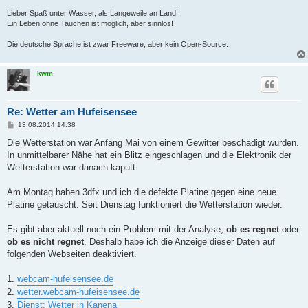
Lieber Spaß unter Wasser, als Langeweile an Land!
Ein Leben ohne Tauchen ist möglich, aber sinnlos!
Die deutsche Sprache ist zwar Freeware, aber kein Open-Source.
kwm
Re: Wetter am Hufeisensee
B
13.08.2014 14:38
e
i
Die Wetterstation war Anfang Mai von einem Gewitter beschädigt wurden.
t
In unmittelbarer Nähe hat ein Blitz eingeschlagen und die Elektronik der
r
a
Wetterstation war danach kaputt.
g
Am Montag haben 3dfx und ich die defekte Platine gegen eine neue
Platine getauscht. Seit Dienstag funktioniert die Wetterstation wieder.
Es gibt aber aktuell noch ein Problem mit der Analyse,
ob es regnet
oder
ob es nicht regnet
. Deshalb habe ich die Anzeige dieser Daten auf
folgenden Webseiten deaktiviert.
1.
webcam-hufeisensee.de
2.
wetter.webcam-hufeisensee.de
3.
Dienst: Wetter in Kanena