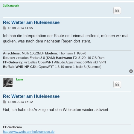
3dfxatwork
Re: Wetter am Hufeisensee
B
13.08.2014 14:55
e
i
Ich hab die Interpretation der Raute erst einmal entfernt, müssen wir mal
t
gucken, was nach dem nächsten Regen dort steht.
r
a
g
Anschluss:
Muth 100/2MBit
Modem:
Thomson THG570
Router:
virtuelles Endian 3.0 (KVM)
Hardware:
FX-8120, 16 GB Ram
FF-Gateway:
virtuelles OpenWRT Attitude Adjustment (KVM) inkl. VPN
Buffalo WHR-HP-G54:
OpenWRT 1.6.10-core-1-halle-3 (Stummel)
kwm
Re: Wetter am Hufeisensee
B
13.08.2014 15:12
e
i
Gut, ich habe die Anzeige auf den Webseiten wieder aktiviert.
t
r
a
g
FF-Webcam
http://www.webcam-hufeisensee.de