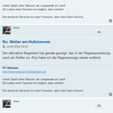
Lieber Spaß unter Wasser, als Langeweile an Land!
Ein Leben ohne Tauchen ist möglich, aber sinnlos!
Die deutsche Sprache ist zwar Freeware, aber kein Open-Source.
kwm
Re: Wetter am Hufeisensee
B
13.08.2014 20:23
e
i
Der ultimative Regentest hat gerade gezeigt, das in der Regenauswertung
t
noch ein Fehler ist. Also habe ich die Regenanzeige wieder entfernt.
r
a
g
FF-Webcam
http://www.webcam-hufeisensee.de
Lieber Spaß unter Wasser, als Langeweile an Land!
Ein Leben ohne Tauchen ist möglich, aber sinnlos!
Die deutsche Sprache ist zwar Freeware, aber kein Open-Source.
kwm