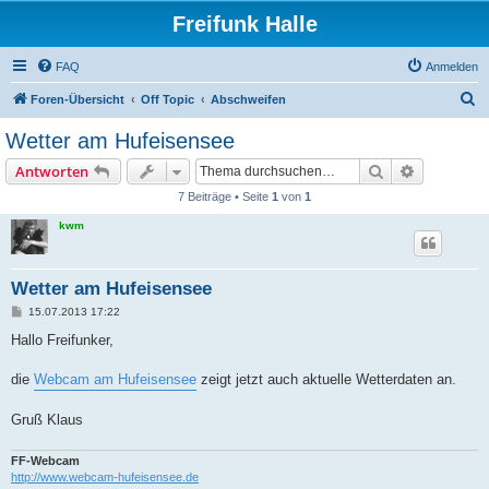
Freifunk Halle
FAQ
Anmelden
S
Foren-Übersicht
Off Topic
Abschweifen
u
Wetter am Hufeisensee
c
Suche
Erweiterte
Antworten
h
7 Beiträge • Seite
1
von
1
e
kwm
Wetter am Hufeisensee
B
15.07.2013 17:22
e
i
Hallo Freifunker,
t
r
a
die
Webcam am Hufeisensee
zeigt jetzt auch aktuelle Wetterdaten an.
g
Gruß Klaus
FF-Webcam
http://www.webcam-hufeisensee.de