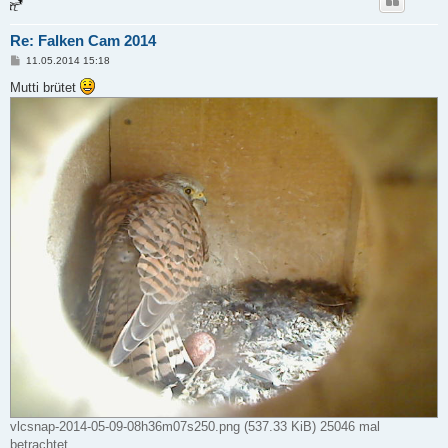
Re: Falken Cam 2014
B
11.05.2014 15:18
e
i
Mutti brütet
t
r
a
g
vlcsnap-2014-05-09-08h36m07s250.png (537.33 KiB) 25046 mal
betrachtet