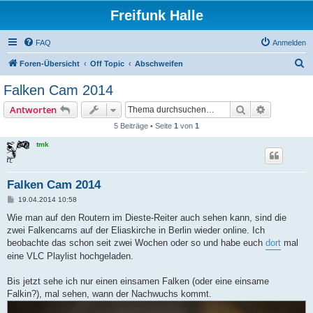
Freifunk Halle
FAQ
Anmelden
S
Foren-Übersicht
Off Topic
Abschweifen
u
Falken Cam 2014
c
Suche
Erweiterte
Antworten
h
5 Beiträge • Seite
1
von
1
e
tmk
Falken Cam 2014
B
19.04.2014 10:58
e
i
Wie man auf den Routern im Dieste-Reiter auch sehen kann, sind die
t
zwei Falkencams auf der Eliaskirche in Berlin wieder online. Ich
r
a
beobachte das schon seit zwei Wochen oder so und habe euch
dort
mal
g
eine VLC Playlist hochgeladen.
Bis jetzt sehe ich nur einen einsamen Falken (oder eine einsame
Falkin?), mal sehen, wann der Nachwuchs kommt.