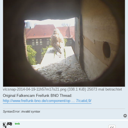
vlcsnap-2014-04-19-11h57m17s21.png (338.1 KiB) 25073 mal betrachtet
Original Falkencam Freifunk BNO Thread:
http://www.freifunk-bno.de/component/op ... 7/catid,9/
SyntaxError: invalid syntax
tmk