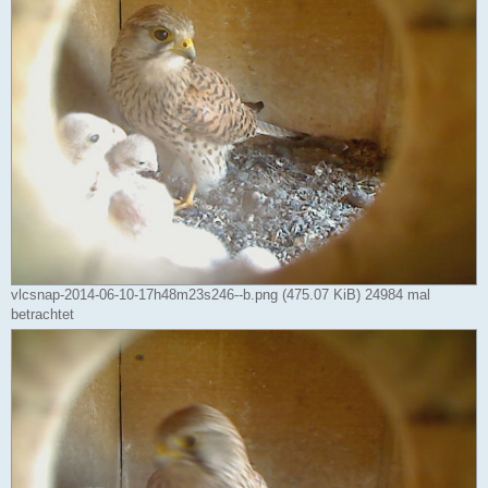
vlcsnap-2014-06-10-17h48m23s246--b.png (475.07 KiB) 24984 mal
betrachtet