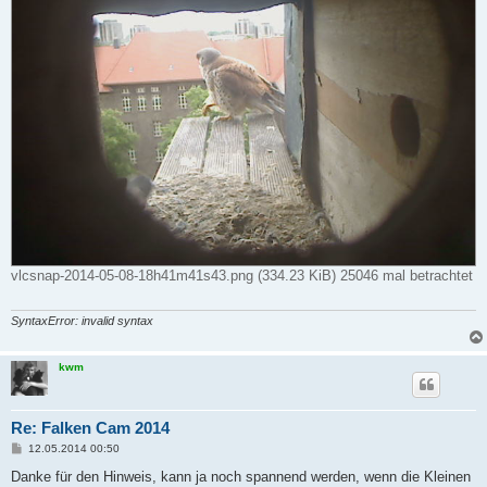
vlcsnap-2014-05-08-18h41m41s43.png (334.23 KiB) 25046 mal betrachtet
SyntaxError: invalid syntax
kwm
Re: Falken Cam 2014
B
12.05.2014 00:50
e
i
Danke für den Hinweis, kann ja noch spannend werden, wenn die Kleinen
t