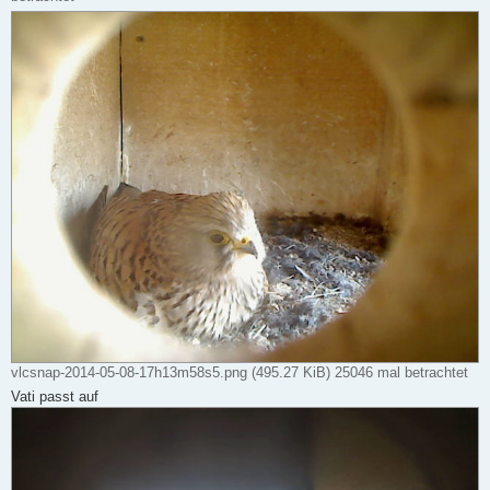
vlcsnap-2014-05-08-17h13m58s5.png (495.27 KiB) 25046 mal betrachtet
Vati passt auf