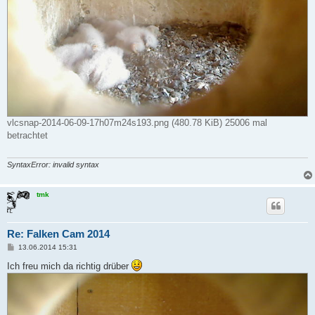
vlcsnap-2014-06-09-17h07m24s193.png (480.78 KiB) 25006 mal
betrachtet
SyntaxError: invalid syntax
tmk
Re: Falken Cam 2014
B
13.06.2014 15:31
e
i
Ich freu mich da richtig drüber
t
r
a
g