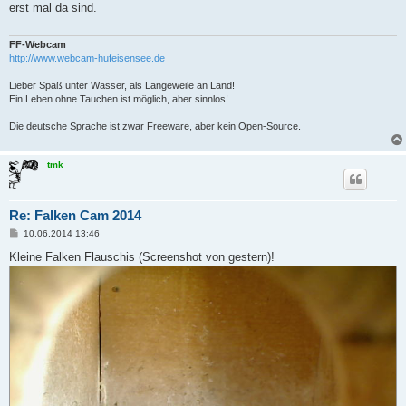
erst mal da sind.
r
a
g
FF-Webcam
http://www.webcam-hufeisensee.de
Lieber Spaß unter Wasser, als Langeweile an Land!
Ein Leben ohne Tauchen ist möglich, aber sinnlos!
Die deutsche Sprache ist zwar Freeware, aber kein Open-Source.
tmk
Re: Falken Cam 2014
B
10.06.2014 13:46
e
i
Kleine Falken Flauschis (Screenshot von gestern)!
t
r
a
g