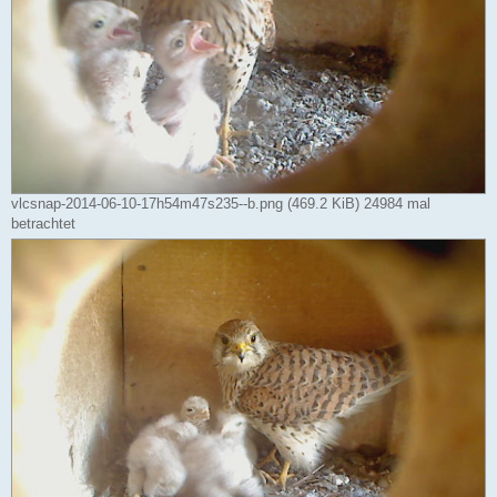
vlcsnap-2014-06-10-17h54m47s235--b.png (469.2 KiB) 24984 mal
betrachtet