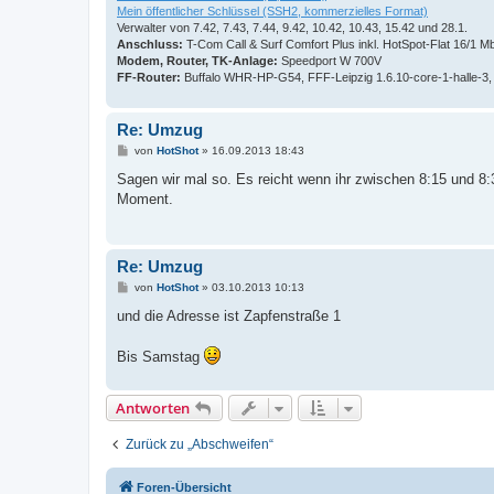
Mein öffentlicher Schlüssel (SSH2, kommerzielles Format)
Verwalter von 7.42, 7.43, 7.44, 9.42, 10.42, 10.43, 15.42 und 28.1.
Anschluss:
T-Com Call & Surf Comfort Plus inkl. HotSpot-Flat 16/1 Mb
Modem, Router, TK-Anlage:
Speedport W 700V
FF-Router:
Buffalo WHR-HP-G54, FFF-Leipzig 1.6.10-core-1-halle-3
Re: Umzug
B
von
HotShot
»
16.09.2013 18:43
e
i
Sagen wir mal so. Es reicht wenn ihr zwischen 8:15 und 8:3
t
Moment.
r
a
g
Re: Umzug
B
von
HotShot
»
03.10.2013 10:13
e
i
und die Adresse ist Zapfenstraße 1
t
r
a
Bis Samstag
g
Antworten
Zurück zu „Abschweifen“
Foren-Übersicht