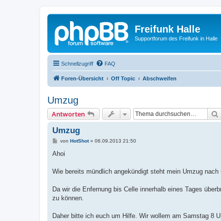
Freifunk Halle
Supportforum des Freifunk in Halle
Schnellzugriff
FAQ
Foren-Übersicht
Off Topic
Abschweifen
Umzug
Antworten
Umzug
B
von
HotShot
»
06.09.2013 21:50
e
i
Ahoi
t
r
a
Wie bereits mündlich angekündigt steht mein Umzug nach C
g
Da wir die Enfernung bis Celle innerhalb eines Tages überb
zu können.
Daher bitte ich euch um Hilfe. Wir wollem am Samstag 8 Uh