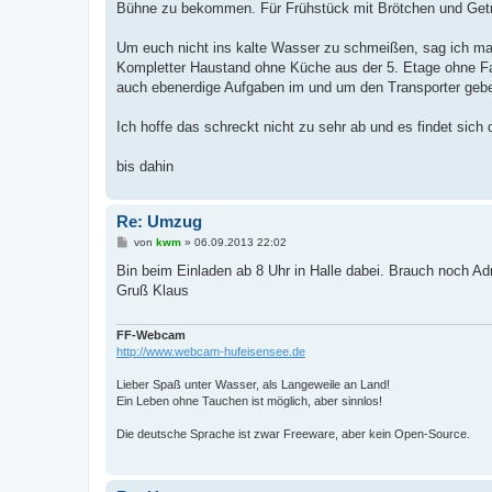
Bühne zu bekommen. Für Frühstück mit Brötchen und Getr
Um euch nicht ins kalte Wasser zu schmeißen, sag ich ma
Kompletter Haustand ohne Küche aus der 5. Etage ohne Fahr
auch ebenerdige Aufgaben im und um den Transporter geb
Ich hoffe das schreckt nicht zu sehr ab und es findet sich 
bis dahin
Re: Umzug
B
von
kwm
»
06.09.2013 22:02
e
i
Bin beim Einladen ab 8 Uhr in Halle dabei. Brauch noch Adr
t
Gruß Klaus
r
a
g
FF-Webcam
http://www.webcam-hufeisensee.de
Lieber Spaß unter Wasser, als Langeweile an Land!
Ein Leben ohne Tauchen ist möglich, aber sinnlos!
Die deutsche Sprache ist zwar Freeware, aber kein Open-Source.