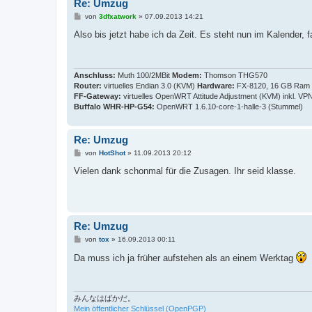
Re: Umzug
B
von
3dfxatwork
»
07.09.2013 14:21
e
i
Also bis jetzt habe ich da Zeit. Es steht nun im Kalender
t
r
a
g
Anschluss:
Muth 100/2MBit
Modem:
Thomson THG570
Router:
virtuelles Endian 3.0 (KVM)
Hardware:
FX-8120, 16 GB Ram
FF-Gateway:
virtuelles OpenWRT Attitude Adjustment (KVM) inkl. VP
Buffalo WHR-HP-G54:
OpenWRT 1.6.10-core-1-halle-3 (Stummel)
Re: Umzug
B
von
HotShot
»
11.09.2013 20:12
e
i
Vielen dank schonmal für die Zusagen. Ihr seid klasse.
t
r
a
g
Re: Umzug
B
von
tox
»
16.09.2013 00:11
e
i
Da muss ich ja früher aufstehen als an einem Werktag
t
r
a
g
みんなはばかだ。
Mein öffentlicher Schlüssel (OpenPGP)