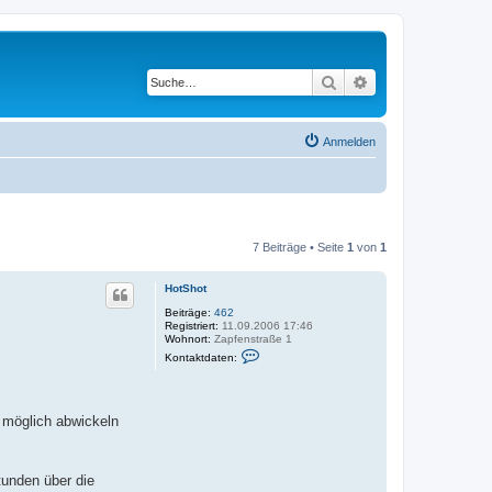
Suche
Erweiterte Suche
Anmelden
7 Beiträge • Seite
1
von
1
HotShot
Beiträge:
462
Registriert:
11.09.2006 17:46
Wohnort:
Zapfenstraße 1
K
Kontaktdaten:
o
n
t
a
k
e möglich abwickeln
t
d
a
t
tunden über die
e