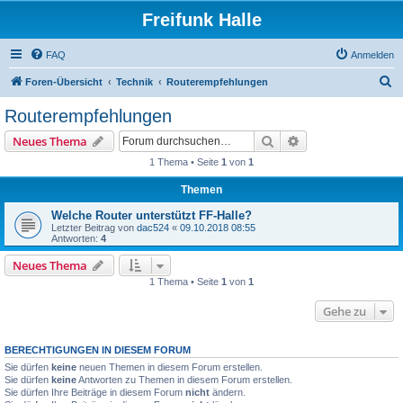
Freifunk Halle
FAQ
Anmelden
S
Foren-Übersicht
Technik
Routerempfehlungen
u
Routerempfehlungen
c
Suche
Erweiterte Suche
Neues Thema
h
1 Thema • Seite
1
von
1
e
Themen
Welche Router unterstützt FF-Halle?
Letzter Beitrag von
dac524
«
09.10.2018 08:55
Antworten:
4
Neues Thema
1 Thema • Seite
1
von
1
Gehe zu
BERECHTIGUNGEN IN DIESEM FORUM
Sie dürfen
keine
neuen Themen in diesem Forum erstellen.
Sie dürfen
keine
Antworten zu Themen in diesem Forum erstellen.
Sie dürfen Ihre Beiträge in diesem Forum
nicht
ändern.