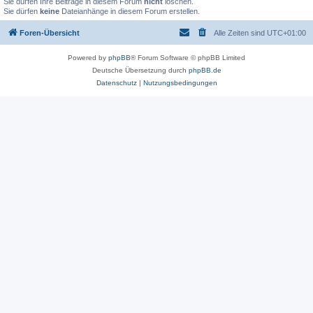
Sie dürfen Ihre Beiträge in diesem Forum
nicht
löschen.
Sie dürfen
keine
Dateianhänge in diesem Forum erstellen.
Foren-Übersicht
Alle Zeiten sind
UTC+01:00
Powered by
phpBB
® Forum Software © phpBB Limited
Deutsche Übersetzung durch
phpBB.de
Datenschutz
|
Nutzungsbedingungen