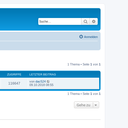
Suche
Erweiterte Suche
Anmelden
1 Thema • Seite
1
von
1
ZUGRIFFE
LETZTER BEITRAG
von
dac524
116647
09.10.2018 08:55
1 Thema • Seite
1
von
1
Gehe zu