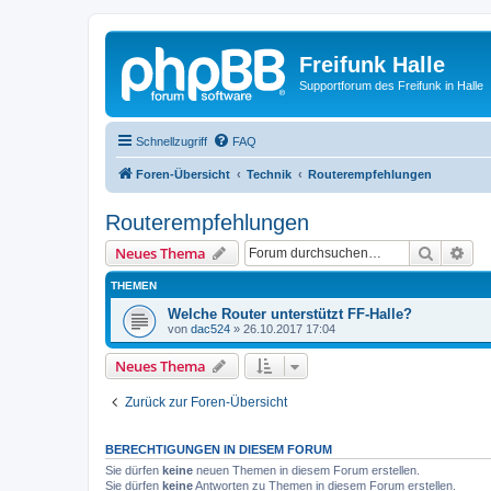
Freifunk Halle
Supportforum des Freifunk in Halle
Schnellzugriff
FAQ
Foren-Übersicht
Technik
Routerempfehlungen
Routerempfehlungen
Suche
Erw
Neues Thema
THEMEN
Welche Router unterstützt FF-Halle?
von
dac524
»
26.10.2017 17:04
Neues Thema
Zurück zur Foren-Übersicht
BERECHTIGUNGEN IN DIESEM FORUM
Sie dürfen
keine
neuen Themen in diesem Forum erstellen.
Sie dürfen
keine
Antworten zu Themen in diesem Forum erstellen.