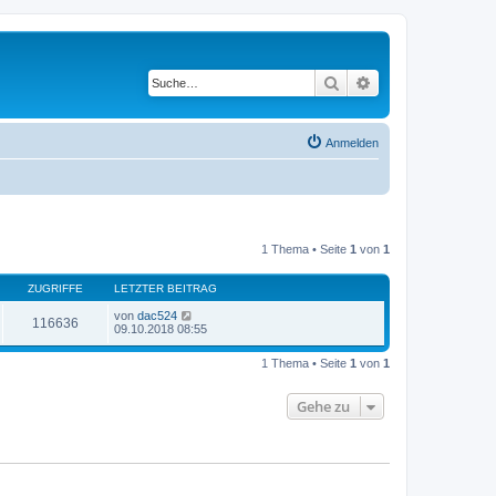
Suche
Erweiterte Suche
Anmelden
1 Thema • Seite
1
von
1
ZUGRIFFE
LETZTER BEITRAG
von
dac524
116636
09.10.2018 08:55
1 Thema • Seite
1
von
1
Gehe zu