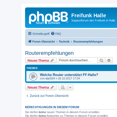
Freifunk Halle
Supportforum des Freifunk in Halle
Schnellzugriff
FAQ
Foren-Übersicht
Technik
Routerempfehlungen
Routerempfehlungen
Suche
Erw
Neues Thema
THEMEN
Welche Router unterstützt FF-Halle?
von
dac524
»
26.10.2017 17:04
Neues Thema
Zurück zur Foren-Übersicht
BERECHTIGUNGEN IN DIESEM FORUM
Sie dürfen
keine
neuen Themen in diesem Forum erstellen.
Sie dürfen
keine
Antworten zu Themen in diesem Forum erstellen.