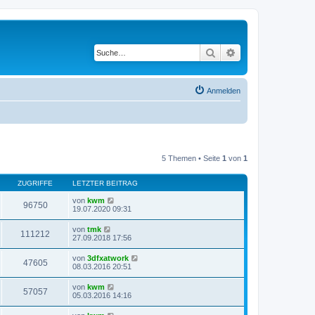
Suche
Erweiterte Suche
Anmelden
5 Themen • Seite
1
von
1
ZUGRIFFE
LETZTER BEITRAG
von
kwm
96750
19.07.2020 09:31
von
tmk
111212
27.09.2018 17:56
von
3dfxatwork
47605
08.03.2016 20:51
von
kwm
57057
05.03.2016 14:16