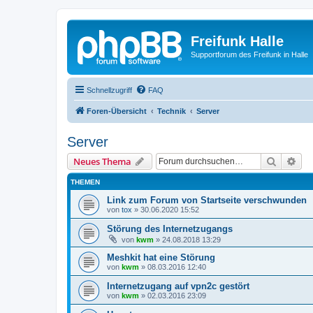
Freifunk Halle
Supportforum des Freifunk in Halle
Schnellzugriff
FAQ
Foren-Übersicht
Technik
Server
Server
Suche
Erw
Neues Thema
THEMEN
Link zum Forum von Startseite verschwunden
von
tox
»
30.06.2020 15:52
Störung des Internetzugangs
von
kwm
»
24.08.2018 13:29
Meshkit hat eine Störung
von
kwm
»
08.03.2016 12:40
Internetzugang auf vpn2c gestört
von
kwm
»
02.03.2016 23:09