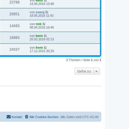
von
kwm
23788
14.06.2016 10:48
von
zwerg
20951
18.05.2016 11:42
von
tmk
14693
08.04.2016 16:46
von
kwm
16883
20.02.2016 02:13
von
kwm
24037
17.12.2015 20:29
9 Themen • Seite
1
von
1
Gehe zu
Kontakt
Alle Cookies löschen
Alle Zeiten sind
UTC+01:00