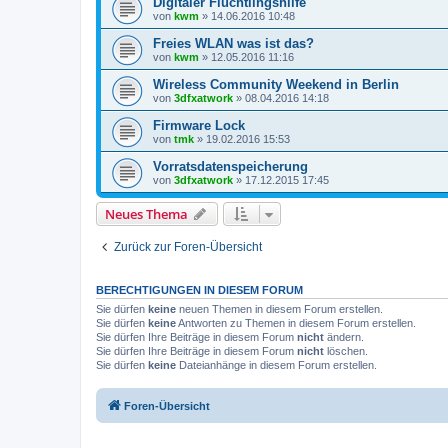
Digitaler Flüchtlingshilfe
von
kwm
»
14.06.2016 10:48
Freies WLAN was ist das?
von
kwm
»
12.05.2016 11:16
Wireless Community Weekend in Berlin
von
3dfxatwork
»
08.04.2016 14:18
Firmware Lock
von
tmk
»
19.02.2016 15:53
Vorratsdatenspeicherung
von
3dfxatwork
»
17.12.2015 17:45
Neues Thema
Zurück zur Foren-Übersicht
BERECHTIGUNGEN IN DIESEM FORUM
Sie dürfen
keine
neuen Themen in diesem Forum erstellen.
Sie dürfen
keine
Antworten zu Themen in diesem Forum erstellen.
Sie dürfen Ihre Beiträge in diesem Forum
nicht
ändern.
Sie dürfen Ihre Beiträge in diesem Forum
nicht
löschen.
Sie dürfen
keine
Dateianhänge in diesem Forum erstellen.
Foren-Übersicht