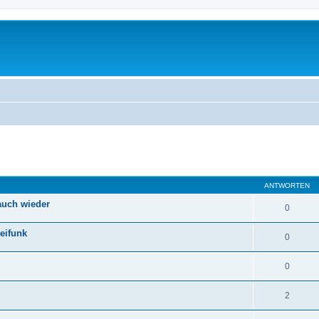
eiterte Suche
ANTWORTEN
auch wieder
0
eifunk
0
0
2