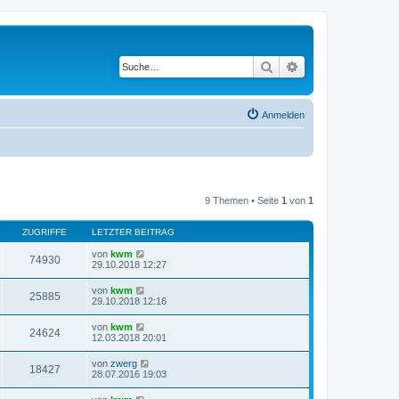
Suche
Erweiterte Suche
Anmelden
9 Themen • Seite
1
von
1
ZUGRIFFE
LETZTER BEITRAG
von
kwm
74930
29.10.2018 12:27
von
kwm
25885
29.10.2018 12:16
von
kwm
24624
12.03.2018 20:01
von
zwerg
18427
28.07.2016 19:03