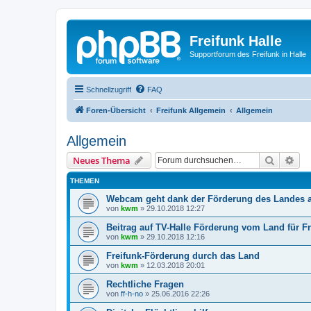
Freifunk Halle
Supportforum des Freifunk in Halle
Schnellzugriff
FAQ
Foren-Übersicht
Freifunk Allgemein
Allgemein
Allgemein
Suche
Erw
Neues Thema
THEMEN
Webcam geht dank der Förderung des Landes 
von
kwm
»
29.10.2018 12:27
Beitrag auf TV-Halle Förderung vom Land für Fr
von
kwm
»
29.10.2018 12:16
Freifunk-Förderung durch das Land
von
kwm
»
12.03.2018 20:01
Rechtliche Fragen
von
ff-h-no
»
25.06.2016 22:26