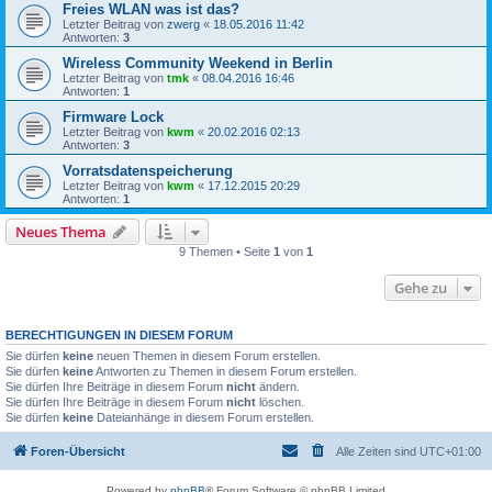
Freies WLAN was ist das?
Letzter Beitrag von
zwerg
«
18.05.2016 11:42
Antworten:
3
Wireless Community Weekend in Berlin
Letzter Beitrag von
tmk
«
08.04.2016 16:46
Antworten:
1
Firmware Lock
Letzter Beitrag von
kwm
«
20.02.2016 02:13
Antworten:
3
Vorratsdatenspeicherung
Letzter Beitrag von
kwm
«
17.12.2015 20:29
Antworten:
1
Neues Thema
9 Themen • Seite
1
von
1
Gehe zu
BERECHTIGUNGEN IN DIESEM FORUM
Sie dürfen
keine
neuen Themen in diesem Forum erstellen.
Sie dürfen
keine
Antworten zu Themen in diesem Forum erstellen.
Sie dürfen Ihre Beiträge in diesem Forum
nicht
ändern.
Sie dürfen Ihre Beiträge in diesem Forum
nicht
löschen.
Sie dürfen
keine
Dateianhänge in diesem Forum erstellen.
Foren-Übersicht
Alle Zeiten sind
UTC+01:00
Powered by
phpBB
® Forum Software © phpBB Limited