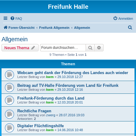
Freifunk Halle
FAQ
Anmelden
S
Foren-Übersicht
Freifunk Allgemein
Allgemein
u
Allgemein
c
Suche
Erweiterte Suche
Neues Thema
h
9 Themen • Seite
1
von
1
e
Themen
Webcam geht dank der Förderung des Landes auch wieder
Letzter Beitrag von
kwm
«
29.10.2018 12:27
Beitrag auf TV-Halle Förderung vom Land für Freifunk
Letzter Beitrag von
kwm
«
29.10.2018 12:16
Freifunk-Förderung durch das Land
Letzter Beitrag von
kwm
«
12.03.2018 20:01
Rechtliche Fragen
Letzter Beitrag von
zwerg
«
28.07.2016 19:03
Antworten:
2
Digitaler Flüchtlingshilfe
Letzter Beitrag von
kwm
«
14.06.2016 10:48