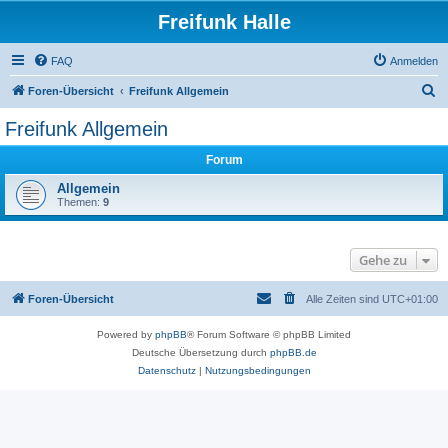
Freifunk Halle
FAQ
Anmelden
S
Foren-Übersicht
Freifunk Allgemein
u
Freifunk Allgemein
c
Forum
h
e
Allgemein
Themen:
9
Gehe zu
Foren-Übersicht
Alle Zeiten sind
UTC+01:00
Powered by
phpBB
® Forum Software © phpBB Limited
Deutsche Übersetzung durch
phpBB.de
Datenschutz
|
Nutzungsbedingungen