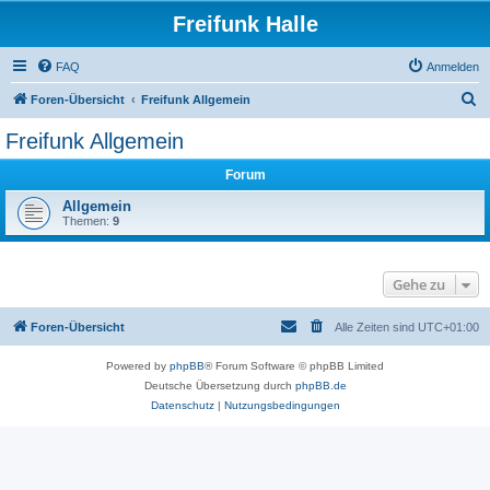
Freifunk Halle
FAQ
Anmelden
S
Foren-Übersicht
Freifunk Allgemein
u
Freifunk Allgemein
c
Forum
h
e
Allgemein
Themen:
9
Gehe zu
Foren-Übersicht
Alle Zeiten sind
UTC+01:00
Powered by
phpBB
® Forum Software © phpBB Limited
Deutsche Übersetzung durch
phpBB.de
Datenschutz
|
Nutzungsbedingungen