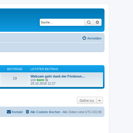
Suche
Erweiterte Suche
Anmelden
BEITRÄGE
LETZTER BEITRAG
Webcam geht dank der Förderun…
19
N
von
kwm
e
29.10.2018 12:27
u
e
s
t
Gehe zu
e
r
B
e
Kontakt
Alle Cookies löschen
Alle Zeiten sind
UTC+01:00
i
t
r
a
g