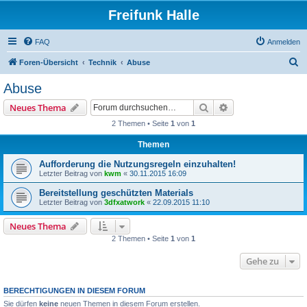
Freifunk Halle
FAQ
Anmelden
S
Foren-Übersicht
Technik
Abuse
u
Abuse
c
Suche
Erweiterte Suche
Neues Thema
h
2 Themen • Seite
1
von
1
e
Themen
Aufforderung die Nutzungsregeln einzuhalten!
Letzter Beitrag von
kwm
«
30.11.2015 16:09
Bereitstellung geschützten Materials
Letzter Beitrag von
3dfxatwork
«
22.09.2015 11:10
Neues Thema
2 Themen • Seite
1
von
1
Gehe zu
BERECHTIGUNGEN IN DIESEM FORUM
Sie dürfen
keine
neuen Themen in diesem Forum erstellen.