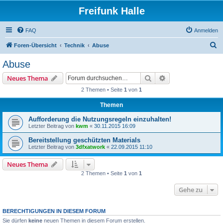
Freifunk Halle
FAQ
Anmelden
S
Foren-Übersicht
Technik
Abuse
u
Abuse
c
Suche
Erweiterte Suche
Neues Thema
h
2 Themen • Seite
1
von
1
e
Themen
Aufforderung die Nutzungsregeln einzuhalten!
Letzter Beitrag von
kwm
«
30.11.2015 16:09
Bereitstellung geschützten Materials
Letzter Beitrag von
3dfxatwork
«
22.09.2015 11:10
Neues Thema
2 Themen • Seite
1
von
1
Gehe zu
BERECHTIGUNGEN IN DIESEM FORUM
Sie dürfen
keine
neuen Themen in diesem Forum erstellen.