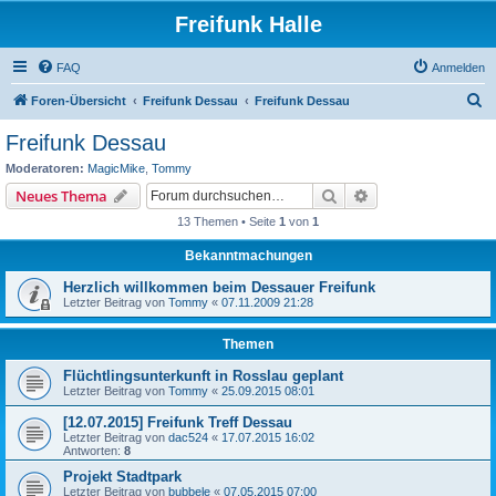
Freifunk Halle
FAQ
Anmelden
S
Foren-Übersicht
Freifunk Dessau
Freifunk Dessau
u
Freifunk Dessau
c
Moderatoren:
MagicMike
,
Tommy
h
Suche
Erweiterte Suche
Neues Thema
e
13 Themen • Seite
1
von
1
Bekanntmachungen
Herzlich willkommen beim Dessauer Freifunk
Letzter Beitrag von
Tommy
«
07.11.2009 21:28
Themen
Flüchtlingsunterkunft in Rosslau geplant
Letzter Beitrag von
Tommy
«
25.09.2015 08:01
[12.07.2015] Freifunk Treff Dessau
Letzter Beitrag von
dac524
«
17.07.2015 16:02
Antworten:
8
Projekt Stadtpark
Letzter Beitrag von
bubbele
«
07.05.2015 07:00