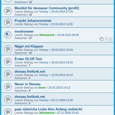
Antworten:
16
Meshkit für dessauer Community (profil)
Letzter Beitrag von
Tommy
«
29.04.2015 07:26
Antworten:
18
Projekt Johannisviertel
Letzter Beitrag von
Tommy
«
23.04.2015 11:30
meshviewer
Letzter Beitrag von
3dfxatwork
«
24.04.2015 09:45
Antworten:
37
1
2
Nägel mit Köppen
Letzter Beitrag von
Tommy
«
20.04.2015 15:04
Antworten:
10
Erster OLSR Test
Letzter Beitrag von
Tommy
«
18.04.2015 19:32
Antworten:
7
dessau.freifunk.net
Letzter Beitrag von
Tommy
«
16.03.2015 16:47
Antworten:
4
Neuer in Dessau
Letzter Beitrag von
kwm
«
25.01.2013 14:13
Antworten:
8
dessau.freifunk.net
Letzter Beitrag von
Tommy
«
03.12.2009 12:00
Antworten:
9
paar nützliche Links fürn Anfang vielleicht
Letzter Beitrag von
3dfxatwork
«
07.11.2009 23:43