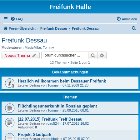
Freifunk Halle
FAQ
Anmelden
S
Foren-Übersicht
Freifunk Dessau
Freifunk Dessau
u
Freifunk Dessau
c
Moderatoren:
MagicMike
,
Tommy
h
Suche
Erweiterte Suche
Neues Thema
e
13 Themen • Seite
1
von
1
Bekanntmachungen
Herzlich willkommen beim Dessauer Freifunk
Letzter Beitrag von
Tommy
«
07.11.2009 21:28
Themen
Flüchtlingsunterkunft in Rosslau geplant
Letzter Beitrag von
Tommy
«
25.09.2015 08:01
[12.07.2015] Freifunk Treff Dessau
Letzter Beitrag von
dac524
«
17.07.2015 16:02
Antworten:
8
Projekt Stadtpark
Letzter Beitrag von
bubbele
«
07.05.2015 07:00