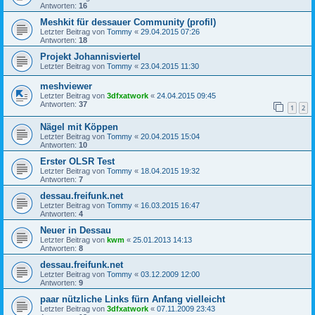
Antworten:
16
Meshkit für dessauer Community (profil)
Letzter Beitrag von
Tommy
«
29.04.2015 07:26
Antworten:
18
Projekt Johannisviertel
Letzter Beitrag von
Tommy
«
23.04.2015 11:30
meshviewer
Letzter Beitrag von
3dfxatwork
«
24.04.2015 09:45
Antworten:
37
1
2
Nägel mit Köppen
Letzter Beitrag von
Tommy
«
20.04.2015 15:04
Antworten:
10
Erster OLSR Test
Letzter Beitrag von
Tommy
«
18.04.2015 19:32
Antworten:
7
dessau.freifunk.net
Letzter Beitrag von
Tommy
«
16.03.2015 16:47
Antworten:
4
Neuer in Dessau
Letzter Beitrag von
kwm
«
25.01.2013 14:13
Antworten:
8
dessau.freifunk.net
Letzter Beitrag von
Tommy
«
03.12.2009 12:00
Antworten:
9
paar nützliche Links fürn Anfang vielleicht
Letzter Beitrag von
3dfxatwork
«
07.11.2009 23:43