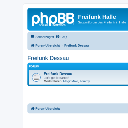
Freifunk Halle
Supportforum des Freifunk in Halle
Schnellzugriff
FAQ
Foren-Übersicht
Freifunk Dessau
Freifunk Dessau
FORUM
Freifunk Dessau
Let's get it started!
Moderatoren:
MagicMike
,
Tommy
Foren-Übersicht