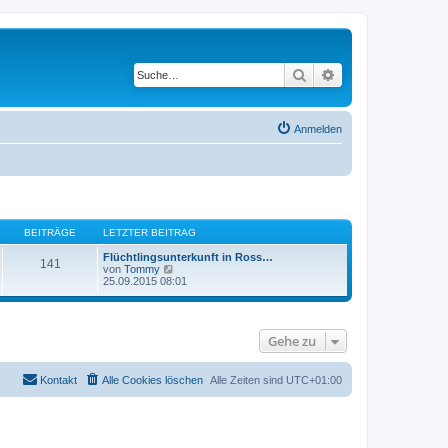
Suche
Erweiterte Suche
Anmelden
BEITRÄGE
LETZTER BEITRAG
Flüchtlingsunterkunft in Ross…
141
N
von
Tommy
e
25.09.2015 08:01
u
e
s
t
Gehe zu
e
r
B
e
Kontakt
Alle Cookies löschen
Alle Zeiten sind
UTC+01:00
i
t
r
a
g