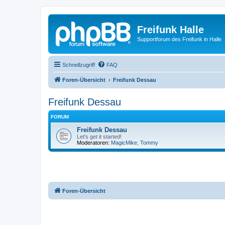
Freifunk Halle
Supportforum des Freifunk in Halle
Schnellzugriff
FAQ
Foren-Übersicht
Freifunk Dessau
Freifunk Dessau
FORUM
Freifunk Dessau
Let's get it started!
Moderatoren:
MagicMike
,
Tommy
Foren-Übersicht