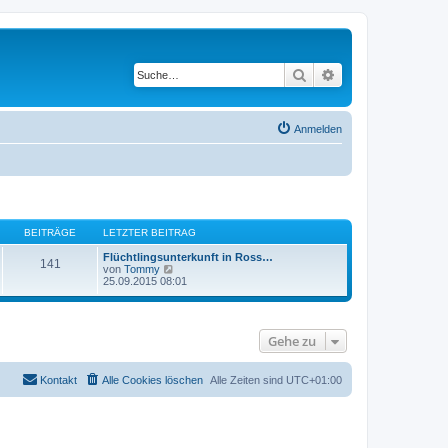
Suche
Erweiterte Suche
Anmelden
BEITRÄGE
LETZTER BEITRAG
Flüchtlingsunterkunft in Ross…
141
N
von
Tommy
e
25.09.2015 08:01
u
e
s
t
Gehe zu
e
r
B
e
Kontakt
Alle Cookies löschen
Alle Zeiten sind
UTC+01:00
i
t
r
a
g