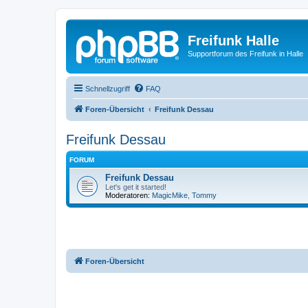
Freifunk Halle
Supportforum des Freifunk in Halle
Schnellzugriff
FAQ
Foren-Übersicht
Freifunk Dessau
Freifunk Dessau
FORUM
Freifunk Dessau
Let's get it started!
Moderatoren:
MagicMike
,
Tommy
Foren-Übersicht