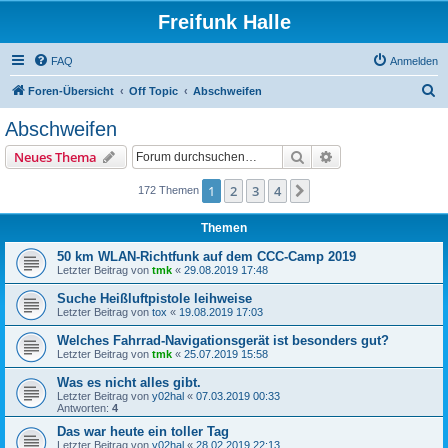
Freifunk Halle
FAQ
Anmelden
S
Foren-Übersicht
Off Topic
Abschweifen
u
Abschweifen
c
Suche
Erweiterte Suche
Neues Thema
h
e
1
2
3
4
Nächste
172 Themen
Themen
50 km WLAN-Richtfunk auf dem CCC-Camp 2019
Letzter Beitrag von
tmk
«
29.08.2019 17:48
Suche Heißluftpistole leihweise
Letzter Beitrag von
tox
«
19.08.2019 17:03
Welches Fahrrad-Navigationsgerät ist besonders gut?
Letzter Beitrag von
tmk
«
25.07.2019 15:58
Was es nicht alles gibt.
Letzter Beitrag von
y02hal
«
07.03.2019 00:33
Antworten:
4
Das war heute ein toller Tag
Letzter Beitrag von
y02hal
«
28.02.2019 22:13