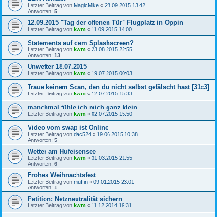
Letzter Beitrag von
MagicMike
«
28.09.2015 13:42
Antworten:
5
12.09.2015 "Tag der offenen Tür" Flugplatz in Oppin
Letzter Beitrag von
kwm
«
11.09.2015 14:00
Statements auf dem Splashscreen?
Letzter Beitrag von
kwm
«
23.08.2015 22:55
Antworten:
13
Unwetter 18.07.2015
Letzter Beitrag von
kwm
«
19.07.2015 00:03
Traue keinem Scan, den du nicht selbst gefälscht hast [31c3]
Letzter Beitrag von
kwm
«
12.07.2015 15:33
manchmal fühle ich mich ganz klein
Letzter Beitrag von
kwm
«
02.07.2015 15:50
Video vom swap ist Online
Letzter Beitrag von
dac524
«
19.06.2015 10:38
Antworten:
5
Wetter am Hufeisensee
Letzter Beitrag von
kwm
«
31.03.2015 21:55
Antworten:
6
Frohes Weihnachtsfest
Letzter Beitrag von
muffin
«
09.01.2015 23:01
Antworten:
1
Petition: Netzneutralität sichern
Letzter Beitrag von
kwm
«
11.12.2014 19:31