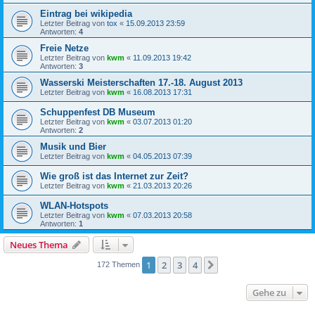
Eintrag bei wikipedia
Letzter Beitrag von
tox
«
15.09.2013 23:59
Antworten:
4
Freie Netze
Letzter Beitrag von
kwm
«
11.09.2013 19:42
Antworten:
3
Wasserski Meisterschaften 17.-18. August 2013
Letzter Beitrag von
kwm
«
16.08.2013 17:31
Schuppenfest DB Museum
Letzter Beitrag von
kwm
«
03.07.2013 01:20
Antworten:
2
Musik und Bier
Letzter Beitrag von
kwm
«
04.05.2013 07:39
Wie groß ist das Internet zur Zeit?
Letzter Beitrag von
kwm
«
21.03.2013 20:26
WLAN-Hotspots
Letzter Beitrag von
kwm
«
07.03.2013 20:58
Antworten:
1
Neues Thema
1
2
3
4
Nächste
172 Themen
Gehe zu