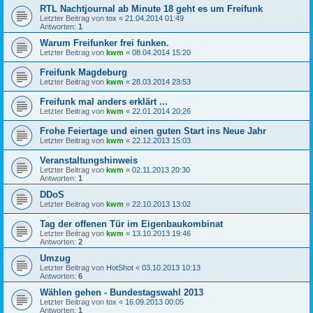
RTL Nachtjournal ab Minute 18 geht es um Freifunk
Letzter Beitrag von
tox
«
21.04.2014 01:49
Antworten:
1
Warum Freifunker frei funken.
Letzter Beitrag von
kwm
«
08.04.2014 15:20
Freifunk Magdeburg
Letzter Beitrag von
kwm
«
28.03.2014 23:53
Freifunk mal anders erklärt ...
Letzter Beitrag von
kwm
«
22.01.2014 20:26
Frohe Feiertage und einen guten Start ins Neue Jahr
Letzter Beitrag von
kwm
«
22.12.2013 15:03
Veranstaltungshinweis
Letzter Beitrag von
kwm
«
02.11.2013 20:30
Antworten:
1
DDoS
Letzter Beitrag von
kwm
«
22.10.2013 13:02
Tag der offenen Tür im Eigenbaukombinat
Letzter Beitrag von
kwm
«
13.10.2013 19:46
Antworten:
2
Umzug
Letzter Beitrag von
HotShot
«
03.10.2013 10:13
Antworten:
6
Wählen gehen - Bundestagswahl 2013
Letzter Beitrag von
tox
«
16.09.2013 00:05
Antworten:
1