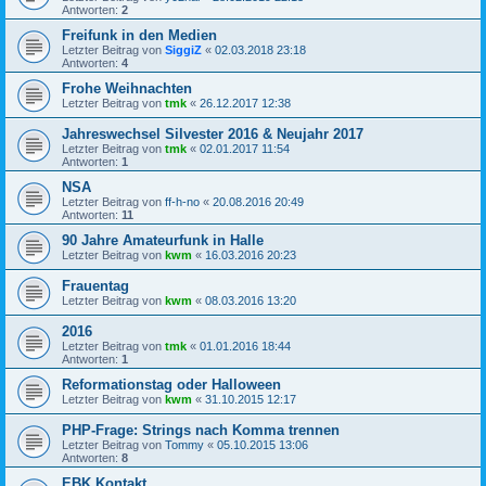
Antworten:
2
Freifunk in den Medien
Letzter Beitrag von
SiggiZ
«
02.03.2018 23:18
Antworten:
4
Frohe Weihnachten
Letzter Beitrag von
tmk
«
26.12.2017 12:38
Jahreswechsel Silvester 2016 & Neujahr 2017
Letzter Beitrag von
tmk
«
02.01.2017 11:54
Antworten:
1
NSA
Letzter Beitrag von
ff-h-no
«
20.08.2016 20:49
Antworten:
11
90 Jahre Amateurfunk in Halle
Letzter Beitrag von
kwm
«
16.03.2016 20:23
Frauentag
Letzter Beitrag von
kwm
«
08.03.2016 13:20
2016
Letzter Beitrag von
tmk
«
01.01.2016 18:44
Antworten:
1
Reformationstag oder Halloween
Letzter Beitrag von
kwm
«
31.10.2015 12:17
PHP-Frage: Strings nach Komma trennen
Letzter Beitrag von
Tommy
«
05.10.2015 13:06
Antworten:
8
EBK Kontakt