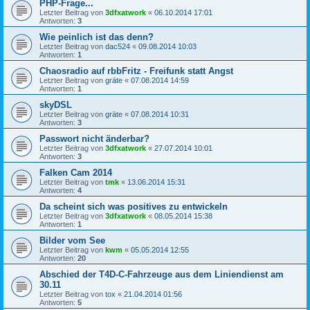
PHP-Frage...
Letzter Beitrag von
3dfxatwork
«
06.10.2014 17:01
Antworten:
3
Wie peinlich ist das denn?
Letzter Beitrag von
dac524
«
09.08.2014 10:03
Antworten:
1
Chaosradio auf rbbFritz - Freifunk statt Angst
Letzter Beitrag von
gräte
«
07.08.2014 14:59
Antworten:
1
skyDSL
Letzter Beitrag von
gräte
«
07.08.2014 10:31
Antworten:
3
Passwort nicht änderbar?
Letzter Beitrag von
3dfxatwork
«
27.07.2014 10:01
Antworten:
3
Falken Cam 2014
Letzter Beitrag von
tmk
«
13.06.2014 15:31
Antworten:
4
Da scheint sich was positives zu entwickeln
Letzter Beitrag von
3dfxatwork
«
08.05.2014 15:38
Antworten:
1
Bilder vom See
Letzter Beitrag von
kwm
«
05.05.2014 12:55
Antworten:
20
Abschied der T4D-C-Fahrzeuge aus dem Liniendienst am
30.11
Letzter Beitrag von
tox
«
21.04.2014 01:56
Antworten:
5