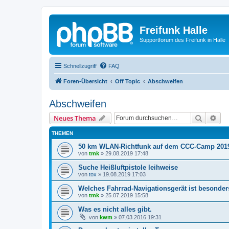
Freifunk Halle
Supportforum des Freifunk in Halle
Schnellzugriff
FAQ
Foren-Übersicht
Off Topic
Abschweifen
Abschweifen
Suche
Erw
Neues Thema
THEMEN
50 km WLAN-Richtfunk auf dem CCC-Camp 201
von
tmk
»
29.08.2019 17:48
Suche Heißluftpistole leihweise
von
tox
»
19.08.2019 17:03
Welches Fahrrad-Navigationsgerät ist besonder
von
tmk
»
25.07.2019 15:58
Was es nicht alles gibt.
von
kwm
»
07.03.2016 19:31