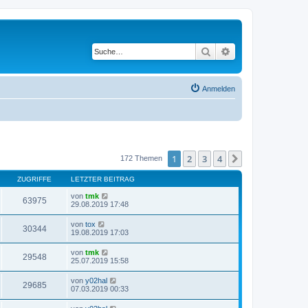
Suche
Erweiterte Suche
Anmelden
1
2
3
4
Nächste
172 Themen
ZUGRIFFE
LETZTER BEITRAG
von
tmk
63975
29.08.2019 17:48
von
tox
30344
19.08.2019 17:03
von
tmk
29548
25.07.2019 15:58
von
y02hal
29685
07.03.2019 00:33