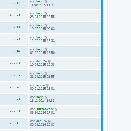
von
kwm
18737
11.09.2015 14:00
von
kwm
49960
23.08.2015 22:55
von
kwm
18798
19.07.2015 00:03
von
kwm
18659
12.07.2015 15:33
von
kwm
18804
02.07.2015 15:50
von
dac524
27273
19.06.2015 10:38
von
kwm
30715
31.03.2015 21:55
von
muffin
21567
09.01.2015 23:01
von
kwm
19360
11.12.2014 19:31
von
3dfxatwork
27218
06.10.2014 17:01
von
dac524
20381
09.08.2014 10:03