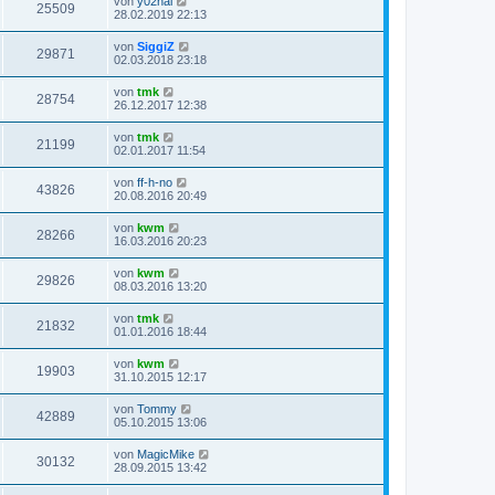
von
y02hal
25509
28.02.2019 22:13
von
SiggiZ
29871
02.03.2018 23:18
von
tmk
28754
26.12.2017 12:38
von
tmk
21199
02.01.2017 11:54
von
ff-h-no
43826
20.08.2016 20:49
von
kwm
28266
16.03.2016 20:23
von
kwm
29826
08.03.2016 13:20
von
tmk
21832
01.01.2016 18:44
von
kwm
19903
31.10.2015 12:17
von
Tommy
42889
05.10.2015 13:06
von
MagicMike
30132
28.09.2015 13:42