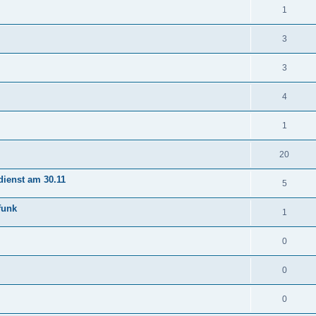
1
3
3
4
1
20
ienst am 30.11
5
funk
1
0
0
0