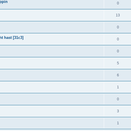
Oppin
0
13
0
t hast [31c3]
0
0
5
6
1
0
3
1