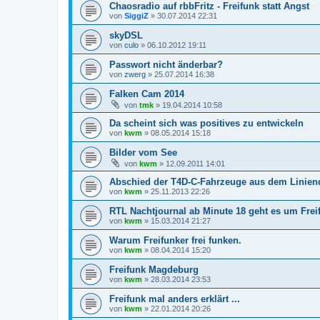
Chaosradio auf rbbFritz - Freifunk statt Angst
von
SiggiZ
»
30.07.2014 22:31
skyDSL
von
culo
»
06.10.2012 19:11
Passwort nicht änderbar?
von
zwerg
»
25.07.2014 16:38
Falken Cam 2014
von
tmk
»
19.04.2014 10:58
Da scheint sich was positives zu entwickeln
von
kwm
»
08.05.2014 15:18
Bilder vom See
von
kwm
»
12.09.2011 14:01
Abschied der T4D-C-Fahrzeuge aus dem Liniend
von
kwm
»
25.11.2013 22:26
RTL Nachtjournal ab Minute 18 geht es um Frei
von
kwm
»
15.03.2014 21:27
Warum Freifunker frei funken.
von
kwm
»
08.04.2014 15:20
Freifunk Magdeburg
von
kwm
»
28.03.2014 23:53
Freifunk mal anders erklärt ...
von
kwm
»
22.01.2014 20:26