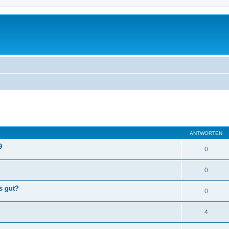
eiterte Suche
ANTWORTEN
9
0
0
s gut?
0
4