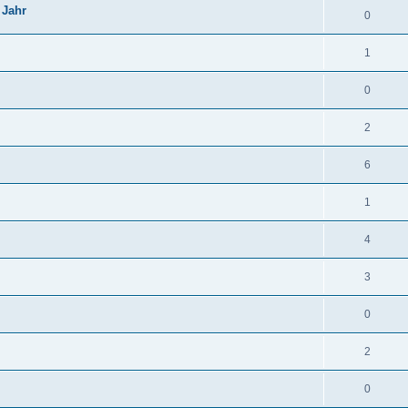
 Jahr
0
1
0
2
6
1
4
3
0
2
0