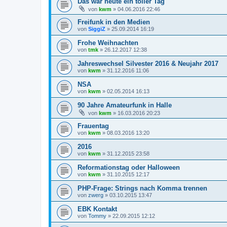
Das war heute ein toller Tag
von
kwm
»
04.06.2016 22:46
Freifunk in den Medien
von
SiggiZ
»
25.09.2014 16:19
Frohe Weihnachten
von
tmk
»
26.12.2017 12:38
Jahreswechsel Silvester 2016 & Neujahr 2017
von
kwm
»
31.12.2016 11:06
NSA
von
kwm
»
02.05.2014 16:13
90 Jahre Amateurfunk in Halle
von
kwm
»
16.03.2016 20:23
Frauentag
von
kwm
»
08.03.2016 13:20
2016
von
kwm
»
31.12.2015 23:58
Reformationstag oder Halloween
von
kwm
»
31.10.2015 12:17
PHP-Frage: Strings nach Komma trennen
von
zwerg
»
03.10.2015 13:47
EBK Kontakt
von
Tommy
»
22.09.2015 12:12