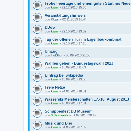
Frohe Feiertage und einen guten Start ins Neue
von
kwm
»
22.12.2013 15:03
Veranstaltungshinweis
von
Klops
»
02.11.2013 16:44
DDoS
von
kwm
»
22.10.2013 13:02
Tag der offenen Tür im Eigenbaukombinat
von
kwm
»
09.10.2013 17:13
Umzug
von
HotShot
»
06.09.2013 21:50
Wählen gehen - Bundestagswahl 2013
von
kwm
»
15.09.2013 11:03
Eintrag bei wikipedia
von
kwm
»
13.09.2013 13:58
Freie Netze
von
kwm
»
24.01.2013 18:01
Wasserski Meisterschaften 17.-18. August 2013
von
kwm
»
16.08.2013 17:31
Schuppenfest DB Museum
von
3dfxatwork
»
01.07.2013 20:17
Musik und Bier
von
kwm
»
04.05.2013 07:39