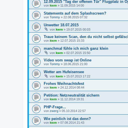
12.09.2015 "Tag der offenen Tür" Flugplatz in 
von
kwm
»
11.09.2015 14:00
Statements auf dem Splashscreen?
von
Tommy
»
22.08.2015 07:32
Unwetter 18.07.2015
von
kwm
»
19.07.2015 00:03
Traue keinem Scan, den du nicht selbst gefälsch
von
kwm
»
12.07.2015 15:33
manchmal fühle ich mich ganz klein
von
kwm
»
02.07.2015 15:50
Video vom swap ist Online
von
Tommy
»
18.06.2015 21:00
Wetter am Hufeisensee
von
kwm
»
15.07.2013 17:22
Frohes Weihnachtsfest
von
kwm
»
24.12.2014 08:44
Petition: Netzneutralität sichern
von
kwm
»
11.12.2014 19:31
PHP-Frage...
von
zwerg
»
05.10.2014 22:57
Wie peinlich ist das denn?
von
kwm
»
07.08.2014 21:43