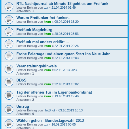
RTL Nachtjournal ab Minute 18 geht es um Freifunk
Letzter Beitrag von
tox
«
21.04.2014 01:49
Antworten:
1
Warum Freifunker frei funken.
Letzter Beitrag von
kwm
«
08.04.2014 15:20
Freifunk Magdeburg
Letzter Beitrag von
kwm
«
28.03.2014 23:53
Freifunk mal anders erklärt ...
Letzter Beitrag von
kwm
«
22.01.2014 20:26
Frohe Feiertage und einen guten Start ins Neue Jahr
Letzter Beitrag von
kwm
«
22.12.2013 15:03
Veranstaltungshinweis
Letzter Beitrag von
kwm
«
02.11.2013 20:30
Antworten:
1
DDoS
Letzter Beitrag von
kwm
«
22.10.2013 13:02
Tag der offenen Tür im Eigenbaukombinat
Letzter Beitrag von
kwm
«
13.10.2013 19:46
Antworten:
2
Umzug
Letzter Beitrag von
HotShot
«
03.10.2013 10:13
Antworten:
6
Wählen gehen - Bundestagswahl 2013
Letzter Beitrag von
tox
«
16.09.2013 00:05
Antworten:
1