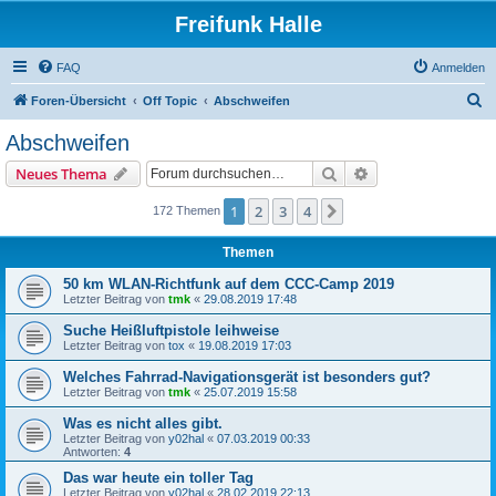
Freifunk Halle
FAQ
Anmelden
S
Foren-Übersicht
Off Topic
Abschweifen
u
Abschweifen
c
Suche
Erweiterte Suche
Neues Thema
h
e
1
2
3
4
Nächste
172 Themen
Themen
50 km WLAN-Richtfunk auf dem CCC-Camp 2019
Letzter Beitrag von
tmk
«
29.08.2019 17:48
Suche Heißluftpistole leihweise
Letzter Beitrag von
tox
«
19.08.2019 17:03
Welches Fahrrad-Navigationsgerät ist besonders gut?
Letzter Beitrag von
tmk
«
25.07.2019 15:58
Was es nicht alles gibt.
Letzter Beitrag von
y02hal
«
07.03.2019 00:33
Antworten:
4
Das war heute ein toller Tag
Letzter Beitrag von
y02hal
«
28.02.2019 22:13