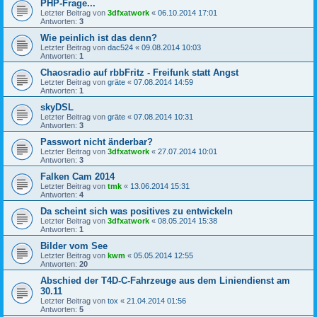
PHP-Frage...
Letzter Beitrag von
3dfxatwork
«
06.10.2014 17:01
Antworten:
3
Wie peinlich ist das denn?
Letzter Beitrag von
dac524
«
09.08.2014 10:03
Antworten:
1
Chaosradio auf rbbFritz - Freifunk statt Angst
Letzter Beitrag von
gräte
«
07.08.2014 14:59
Antworten:
1
skyDSL
Letzter Beitrag von
gräte
«
07.08.2014 10:31
Antworten:
3
Passwort nicht änderbar?
Letzter Beitrag von
3dfxatwork
«
27.07.2014 10:01
Antworten:
3
Falken Cam 2014
Letzter Beitrag von
tmk
«
13.06.2014 15:31
Antworten:
4
Da scheint sich was positives zu entwickeln
Letzter Beitrag von
3dfxatwork
«
08.05.2014 15:38
Antworten:
1
Bilder vom See
Letzter Beitrag von
kwm
«
05.05.2014 12:55
Antworten:
20
Abschied der T4D-C-Fahrzeuge aus dem Liniendienst am
30.11
Letzter Beitrag von
tox
«
21.04.2014 01:56
Antworten:
5