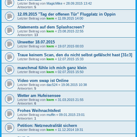
Letzter Beitrag von
MagicMike
«
28.09.2015 13:42
Antworten:
5
12.09.2015 "Tag der offenen Tür" Flugplatz in Oppin
Letzter Beitrag von
kwm
«
11.09.2015 14:00
Statements auf dem Splashscreen?
Letzter Beitrag von
kwm
«
23.08.2015 22:55
Antworten:
13
Unwetter 18.07.2015
Letzter Beitrag von
kwm
«
19.07.2015 00:03
Traue keinem Scan, den du nicht selbst gefälscht hast [31c3]
Letzter Beitrag von
kwm
«
12.07.2015 15:33
manchmal fühle ich mich ganz klein
Letzter Beitrag von
kwm
«
02.07.2015 15:50
Video vom swap ist Online
Letzter Beitrag von
dac524
«
19.06.2015 10:38
Antworten:
5
Wetter am Hufeisensee
Letzter Beitrag von
kwm
«
31.03.2015 21:55
Antworten:
6
Frohes Weihnachtsfest
Letzter Beitrag von
muffin
«
09.01.2015 23:01
Antworten:
1
Petition: Netzneutralität sichern
Letzter Beitrag von
kwm
«
11.12.2014 19:31