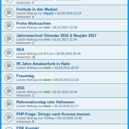
Antworten:
2
Freifunk in den Medien
Letzter Beitrag von
SiggiZ
«
02.03.2018 23:18
Antworten:
4
Frohe Weihnachten
Letzter Beitrag von
tmk
«
26.12.2017 12:38
Jahreswechsel Silvester 2016 & Neujahr 2017
Letzter Beitrag von
tmk
«
02.01.2017 11:54
Antworten:
1
NSA
Letzter Beitrag von
ff-h-no
«
20.08.2016 20:49
Antworten:
11
90 Jahre Amateurfunk in Halle
Letzter Beitrag von
kwm
«
16.03.2016 20:23
Frauentag
Letzter Beitrag von
kwm
«
08.03.2016 13:20
2016
Letzter Beitrag von
tmk
«
01.01.2016 18:44
Antworten:
1
Reformationstag oder Halloween
Letzter Beitrag von
kwm
«
31.10.2015 12:17
PHP-Frage: Strings nach Komma trennen
Letzter Beitrag von
Tommy
«
05.10.2015 13:06
Antworten:
8
EBK Kontakt