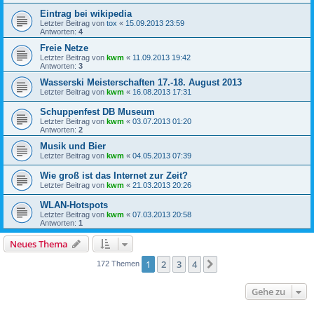
Eintrag bei wikipedia
Letzter Beitrag von
tox
«
15.09.2013 23:59
Antworten:
4
Freie Netze
Letzter Beitrag von
kwm
«
11.09.2013 19:42
Antworten:
3
Wasserski Meisterschaften 17.-18. August 2013
Letzter Beitrag von
kwm
«
16.08.2013 17:31
Schuppenfest DB Museum
Letzter Beitrag von
kwm
«
03.07.2013 01:20
Antworten:
2
Musik und Bier
Letzter Beitrag von
kwm
«
04.05.2013 07:39
Wie groß ist das Internet zur Zeit?
Letzter Beitrag von
kwm
«
21.03.2013 20:26
WLAN-Hotspots
Letzter Beitrag von
kwm
«
07.03.2013 20:58
Antworten:
1
Neues Thema
1
2
3
4
Nächste
172 Themen
Gehe zu