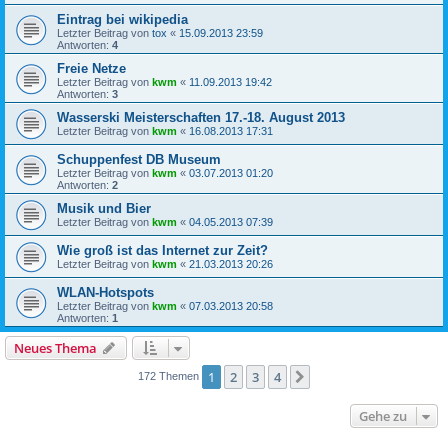
Eintrag bei wikipedia
Letzter Beitrag von
tox
«
15.09.2013 23:59
Antworten:
4
Freie Netze
Letzter Beitrag von
kwm
«
11.09.2013 19:42
Antworten:
3
Wasserski Meisterschaften 17.-18. August 2013
Letzter Beitrag von
kwm
«
16.08.2013 17:31
Schuppenfest DB Museum
Letzter Beitrag von
kwm
«
03.07.2013 01:20
Antworten:
2
Musik und Bier
Letzter Beitrag von
kwm
«
04.05.2013 07:39
Wie groß ist das Internet zur Zeit?
Letzter Beitrag von
kwm
«
21.03.2013 20:26
WLAN-Hotspots
Letzter Beitrag von
kwm
«
07.03.2013 20:58
Antworten:
1
Neues Thema
1
2
3
4
Nächste
172 Themen
Gehe zu