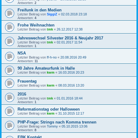
Antworten:
2
Freifunk in den Medien
Letzter Beitrag von
SiggiZ
«
02.03.2018 23:18
Antworten:
4
Frohe Weihnachten
Letzter Beitrag von
tmk
«
26.12.2017 12:38
Jahreswechsel Silvester 2016 & Neujahr 2017
Letzter Beitrag von
tmk
«
02.01.2017 11:54
Antworten:
1
NSA
Letzter Beitrag von
ff-h-no
«
20.08.2016 20:49
Antworten:
11
90 Jahre Amateurfunk in Halle
Letzter Beitrag von
kwm
«
16.03.2016 20:23
Frauentag
Letzter Beitrag von
kwm
«
08.03.2016 13:20
2016
Letzter Beitrag von
tmk
«
01.01.2016 18:44
Antworten:
1
Reformationstag oder Halloween
Letzter Beitrag von
kwm
«
31.10.2015 12:17
PHP-Frage: Strings nach Komma trennen
Letzter Beitrag von
Tommy
«
05.10.2015 13:06
Antworten:
8
EBK Kontakt