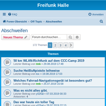
Freifunk Halle
FAQ
Anmelden
S
Foren-Übersicht
Off Topic
Abschweifen
u
Abschweifen
c
Suche
Erweiterte Suche
Neues Thema
h
e
1
2
3
4
Nächste
172 Themen
Themen
50 km WLAN-Richtfunk auf dem CCC-Camp 2019
Letzter Beitrag von
tmk
«
29.08.2019 17:48
Suche Heißluftpistole leihweise
Letzter Beitrag von
tox
«
19.08.2019 17:03
Welches Fahrrad-Navigationsgerät ist besonders gut?
Letzter Beitrag von
tmk
«
25.07.2019 15:58
Was es nicht alles gibt.
Letzter Beitrag von
y02hal
«
07.03.2019 00:33
Antworten:
4
Das war heute ein toller Tag
Letzter Beitrag von
y02hal
«
28.02.2019 22:13