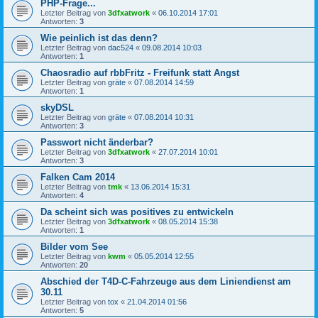
PHP-Frage...
Letzter Beitrag von
3dfxatwork
«
06.10.2014 17:01
Antworten:
3
Wie peinlich ist das denn?
Letzter Beitrag von
dac524
«
09.08.2014 10:03
Antworten:
1
Chaosradio auf rbbFritz - Freifunk statt Angst
Letzter Beitrag von
gräte
«
07.08.2014 14:59
Antworten:
1
skyDSL
Letzter Beitrag von
gräte
«
07.08.2014 10:31
Antworten:
3
Passwort nicht änderbar?
Letzter Beitrag von
3dfxatwork
«
27.07.2014 10:01
Antworten:
3
Falken Cam 2014
Letzter Beitrag von
tmk
«
13.06.2014 15:31
Antworten:
4
Da scheint sich was positives zu entwickeln
Letzter Beitrag von
3dfxatwork
«
08.05.2014 15:38
Antworten:
1
Bilder vom See
Letzter Beitrag von
kwm
«
05.05.2014 12:55
Antworten:
20
Abschied der T4D-C-Fahrzeuge aus dem Liniendienst am
30.11
Letzter Beitrag von
tox
«
21.04.2014 01:56
Antworten:
5