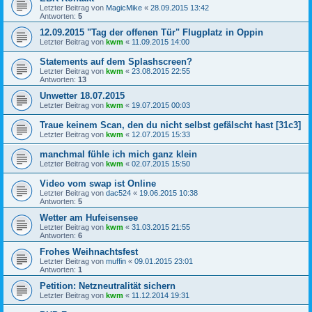
Letzter Beitrag von
MagicMike
«
28.09.2015 13:42
Antworten:
5
12.09.2015 "Tag der offenen Tür" Flugplatz in Oppin
Letzter Beitrag von
kwm
«
11.09.2015 14:00
Statements auf dem Splashscreen?
Letzter Beitrag von
kwm
«
23.08.2015 22:55
Antworten:
13
Unwetter 18.07.2015
Letzter Beitrag von
kwm
«
19.07.2015 00:03
Traue keinem Scan, den du nicht selbst gefälscht hast [31c3]
Letzter Beitrag von
kwm
«
12.07.2015 15:33
manchmal fühle ich mich ganz klein
Letzter Beitrag von
kwm
«
02.07.2015 15:50
Video vom swap ist Online
Letzter Beitrag von
dac524
«
19.06.2015 10:38
Antworten:
5
Wetter am Hufeisensee
Letzter Beitrag von
kwm
«
31.03.2015 21:55
Antworten:
6
Frohes Weihnachtsfest
Letzter Beitrag von
muffin
«
09.01.2015 23:01
Antworten:
1
Petition: Netzneutralität sichern
Letzter Beitrag von
kwm
«
11.12.2014 19:31