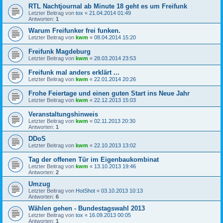
RTL Nachtjournal ab Minute 18 geht es um Freifunk
Letzter Beitrag von
tox
«
21.04.2014 01:49
Antworten:
1
Warum Freifunker frei funken.
Letzter Beitrag von
kwm
«
08.04.2014 15:20
Freifunk Magdeburg
Letzter Beitrag von
kwm
«
28.03.2014 23:53
Freifunk mal anders erklärt ...
Letzter Beitrag von
kwm
«
22.01.2014 20:26
Frohe Feiertage und einen guten Start ins Neue Jahr
Letzter Beitrag von
kwm
«
22.12.2013 15:03
Veranstaltungshinweis
Letzter Beitrag von
kwm
«
02.11.2013 20:30
Antworten:
1
DDoS
Letzter Beitrag von
kwm
«
22.10.2013 13:02
Tag der offenen Tür im Eigenbaukombinat
Letzter Beitrag von
kwm
«
13.10.2013 19:46
Antworten:
2
Umzug
Letzter Beitrag von
HotShot
«
03.10.2013 10:13
Antworten:
6
Wählen gehen - Bundestagswahl 2013
Letzter Beitrag von
tox
«
16.09.2013 00:05
Antworten:
1