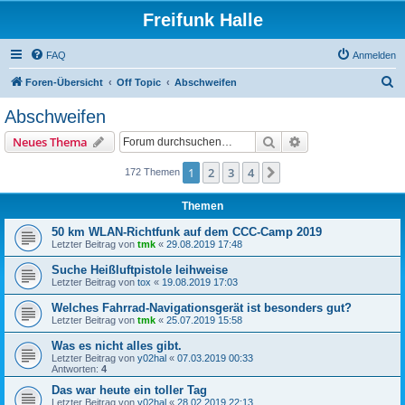
Freifunk Halle
FAQ
Anmelden
S
Foren-Übersicht
Off Topic
Abschweifen
u
Abschweifen
c
Suche
Erweiterte Suche
Neues Thema
h
e
1
2
3
4
Nächste
172 Themen
Themen
50 km WLAN-Richtfunk auf dem CCC-Camp 2019
Letzter Beitrag von
tmk
«
29.08.2019 17:48
Suche Heißluftpistole leihweise
Letzter Beitrag von
tox
«
19.08.2019 17:03
Welches Fahrrad-Navigationsgerät ist besonders gut?
Letzter Beitrag von
tmk
«
25.07.2019 15:58
Was es nicht alles gibt.
Letzter Beitrag von
y02hal
«
07.03.2019 00:33
Antworten:
4
Das war heute ein toller Tag
Letzter Beitrag von
y02hal
«
28.02.2019 22:13