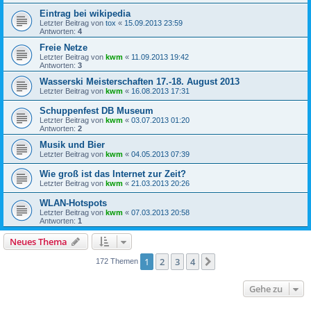
Eintrag bei wikipedia
Letzter Beitrag von
tox
«
15.09.2013 23:59
Antworten:
4
Freie Netze
Letzter Beitrag von
kwm
«
11.09.2013 19:42
Antworten:
3
Wasserski Meisterschaften 17.-18. August 2013
Letzter Beitrag von
kwm
«
16.08.2013 17:31
Schuppenfest DB Museum
Letzter Beitrag von
kwm
«
03.07.2013 01:20
Antworten:
2
Musik und Bier
Letzter Beitrag von
kwm
«
04.05.2013 07:39
Wie groß ist das Internet zur Zeit?
Letzter Beitrag von
kwm
«
21.03.2013 20:26
WLAN-Hotspots
Letzter Beitrag von
kwm
«
07.03.2013 20:58
Antworten:
1
Neues Thema
1
2
3
4
Nächste
172 Themen
Gehe zu