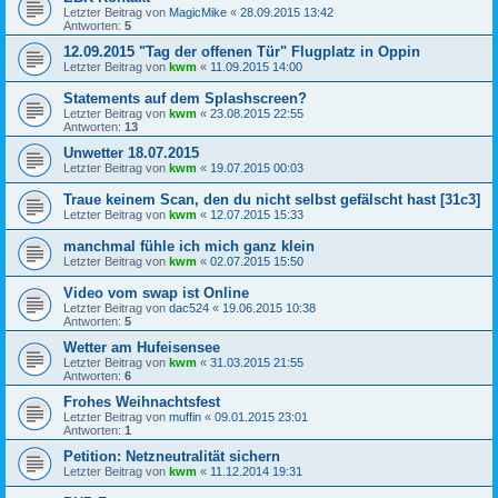
Letzter Beitrag von
MagicMike
«
28.09.2015 13:42
Antworten:
5
12.09.2015 "Tag der offenen Tür" Flugplatz in Oppin
Letzter Beitrag von
kwm
«
11.09.2015 14:00
Statements auf dem Splashscreen?
Letzter Beitrag von
kwm
«
23.08.2015 22:55
Antworten:
13
Unwetter 18.07.2015
Letzter Beitrag von
kwm
«
19.07.2015 00:03
Traue keinem Scan, den du nicht selbst gefälscht hast [31c3]
Letzter Beitrag von
kwm
«
12.07.2015 15:33
manchmal fühle ich mich ganz klein
Letzter Beitrag von
kwm
«
02.07.2015 15:50
Video vom swap ist Online
Letzter Beitrag von
dac524
«
19.06.2015 10:38
Antworten:
5
Wetter am Hufeisensee
Letzter Beitrag von
kwm
«
31.03.2015 21:55
Antworten:
6
Frohes Weihnachtsfest
Letzter Beitrag von
muffin
«
09.01.2015 23:01
Antworten:
1
Petition: Netzneutralität sichern
Letzter Beitrag von
kwm
«
11.12.2014 19:31