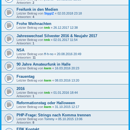
Antworten:
2
Freifunk in den Medien
Letzter Beitrag von
SiggiZ
«
02.03.2018 23:18
Antworten:
4
Frohe Weihnachten
Letzter Beitrag von
tmk
«
26.12.2017 12:38
Jahreswechsel Silvester 2016 & Neujahr 2017
Letzter Beitrag von
tmk
«
02.01.2017 11:54
Antworten:
1
NSA
Letzter Beitrag von
ff-h-no
«
20.08.2016 20:49
Antworten:
11
90 Jahre Amateurfunk in Halle
Letzter Beitrag von
kwm
«
16.03.2016 20:23
Frauentag
Letzter Beitrag von
kwm
«
08.03.2016 13:20
2016
Letzter Beitrag von
tmk
«
01.01.2016 18:44
Antworten:
1
Reformationstag oder Halloween
Letzter Beitrag von
kwm
«
31.10.2015 12:17
PHP-Frage: Strings nach Komma trennen
Letzter Beitrag von
Tommy
«
05.10.2015 13:06
Antworten:
8
EBK Kontakt