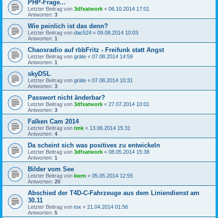
PHP-Frage...
Letzter Beitrag von
3dfxatwork
«
06.10.2014 17:01
Antworten:
3
Wie peinlich ist das denn?
Letzter Beitrag von
dac524
«
09.08.2014 10:03
Antworten:
1
Chaosradio auf rbbFritz - Freifunk statt Angst
Letzter Beitrag von
gräte
«
07.08.2014 14:59
Antworten:
1
skyDSL
Letzter Beitrag von
gräte
«
07.08.2014 10:31
Antworten:
3
Passwort nicht änderbar?
Letzter Beitrag von
3dfxatwork
«
27.07.2014 10:01
Antworten:
3
Falken Cam 2014
Letzter Beitrag von
tmk
«
13.06.2014 15:31
Antworten:
4
Da scheint sich was positives zu entwickeln
Letzter Beitrag von
3dfxatwork
«
08.05.2014 15:38
Antworten:
1
Bilder vom See
Letzter Beitrag von
kwm
«
05.05.2014 12:55
Antworten:
20
Abschied der T4D-C-Fahrzeuge aus dem Liniendienst am
30.11
Letzter Beitrag von
tox
«
21.04.2014 01:56
Antworten:
5