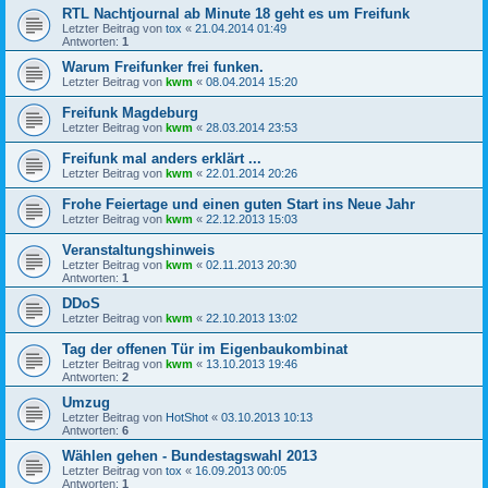
RTL Nachtjournal ab Minute 18 geht es um Freifunk
Letzter Beitrag von
tox
«
21.04.2014 01:49
Antworten:
1
Warum Freifunker frei funken.
Letzter Beitrag von
kwm
«
08.04.2014 15:20
Freifunk Magdeburg
Letzter Beitrag von
kwm
«
28.03.2014 23:53
Freifunk mal anders erklärt ...
Letzter Beitrag von
kwm
«
22.01.2014 20:26
Frohe Feiertage und einen guten Start ins Neue Jahr
Letzter Beitrag von
kwm
«
22.12.2013 15:03
Veranstaltungshinweis
Letzter Beitrag von
kwm
«
02.11.2013 20:30
Antworten:
1
DDoS
Letzter Beitrag von
kwm
«
22.10.2013 13:02
Tag der offenen Tür im Eigenbaukombinat
Letzter Beitrag von
kwm
«
13.10.2013 19:46
Antworten:
2
Umzug
Letzter Beitrag von
HotShot
«
03.10.2013 10:13
Antworten:
6
Wählen gehen - Bundestagswahl 2013
Letzter Beitrag von
tox
«
16.09.2013 00:05
Antworten:
1