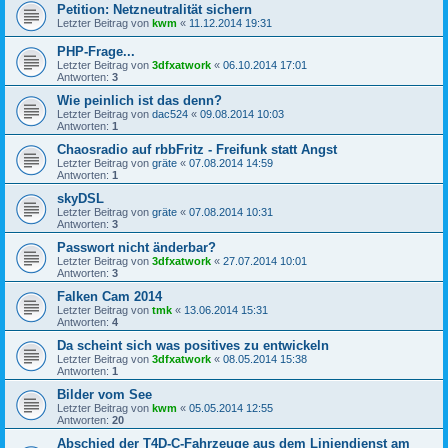
Petition: Netzneutralität sichern
Letzter Beitrag von
kwm
«
11.12.2014 19:31
PHP-Frage...
Letzter Beitrag von
3dfxatwork
«
06.10.2014 17:01
Antworten:
3
Wie peinlich ist das denn?
Letzter Beitrag von
dac524
«
09.08.2014 10:03
Antworten:
1
Chaosradio auf rbbFritz - Freifunk statt Angst
Letzter Beitrag von
gräte
«
07.08.2014 14:59
Antworten:
1
skyDSL
Letzter Beitrag von
gräte
«
07.08.2014 10:31
Antworten:
3
Passwort nicht änderbar?
Letzter Beitrag von
3dfxatwork
«
27.07.2014 10:01
Antworten:
3
Falken Cam 2014
Letzter Beitrag von
tmk
«
13.06.2014 15:31
Antworten:
4
Da scheint sich was positives zu entwickeln
Letzter Beitrag von
3dfxatwork
«
08.05.2014 15:38
Antworten:
1
Bilder vom See
Letzter Beitrag von
kwm
«
05.05.2014 12:55
Antworten:
20
Abschied der T4D-C-Fahrzeuge aus dem Liniendienst am