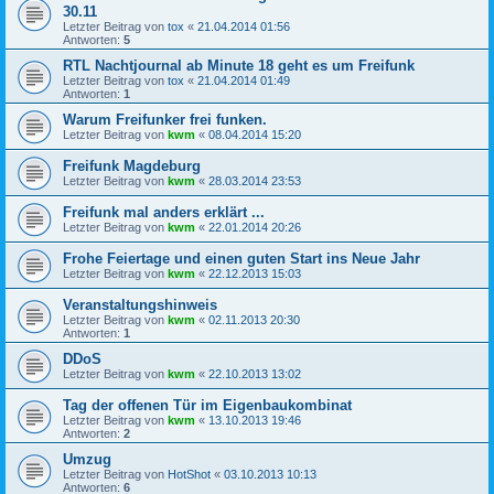
30.11
Letzter Beitrag von
tox
«
21.04.2014 01:56
Antworten:
5
RTL Nachtjournal ab Minute 18 geht es um Freifunk
Letzter Beitrag von
tox
«
21.04.2014 01:49
Antworten:
1
Warum Freifunker frei funken.
Letzter Beitrag von
kwm
«
08.04.2014 15:20
Freifunk Magdeburg
Letzter Beitrag von
kwm
«
28.03.2014 23:53
Freifunk mal anders erklärt ...
Letzter Beitrag von
kwm
«
22.01.2014 20:26
Frohe Feiertage und einen guten Start ins Neue Jahr
Letzter Beitrag von
kwm
«
22.12.2013 15:03
Veranstaltungshinweis
Letzter Beitrag von
kwm
«
02.11.2013 20:30
Antworten:
1
DDoS
Letzter Beitrag von
kwm
«
22.10.2013 13:02
Tag der offenen Tür im Eigenbaukombinat
Letzter Beitrag von
kwm
«
13.10.2013 19:46
Antworten:
2
Umzug
Letzter Beitrag von
HotShot
«
03.10.2013 10:13
Antworten:
6