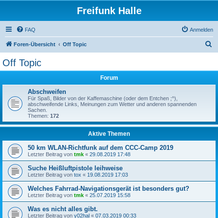
Freifunk Halle
FAQ
Anmelden
S
Foren-Übersicht
Off Topic
u
Off Topic
c
Forum
h
e
Abschweifen
Für Spaß, Bilder von der Kaffemaschine (oder dem Entchen ;^),
abschweifende Links, Meinungen zum Wetter und anderen spannenden
Sachen.
Themen:
172
Aktive Themen
50 km WLAN-Richtfunk auf dem CCC-Camp 2019
Letzter Beitrag von
tmk
«
29.08.2019 17:48
Suche Heißluftpistole leihweise
Letzter Beitrag von
tox
«
19.08.2019 17:03
Welches Fahrrad-Navigationsgerät ist besonders gut?
Letzter Beitrag von
tmk
«
25.07.2019 15:58
Was es nicht alles gibt.
Letzter Beitrag von
y02hal
«
07.03.2019 00:33