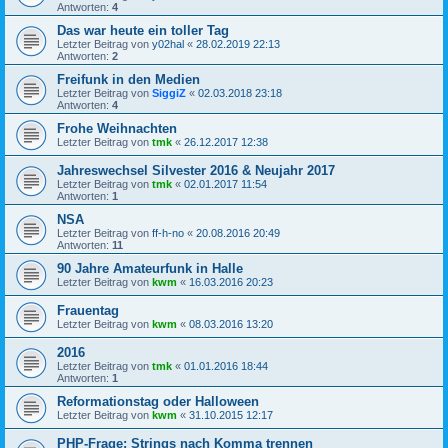
Antworten:
4
Das war heute ein toller Tag
Letzter Beitrag von
y02hal
«
28.02.2019 22:13
Antworten:
2
Freifunk in den Medien
Letzter Beitrag von
SiggiZ
«
02.03.2018 23:18
Antworten:
4
Frohe Weihnachten
Letzter Beitrag von
tmk
«
26.12.2017 12:38
Jahreswechsel Silvester 2016 & Neujahr 2017
Letzter Beitrag von
tmk
«
02.01.2017 11:54
Antworten:
1
NSA
Letzter Beitrag von
ff-h-no
«
20.08.2016 20:49
Antworten:
11
90 Jahre Amateurfunk in Halle
Letzter Beitrag von
kwm
«
16.03.2016 20:23
Frauentag
Letzter Beitrag von
kwm
«
08.03.2016 13:20
2016
Letzter Beitrag von
tmk
«
01.01.2016 18:44
Antworten:
1
Reformationstag oder Halloween
Letzter Beitrag von
kwm
«
31.10.2015 12:17
PHP-Frage: Strings nach Komma trennen