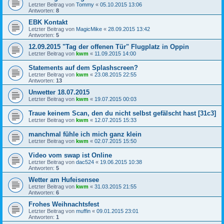
Letzter Beitrag von
Tommy
«
05.10.2015 13:06
Antworten:
8
EBK Kontakt
Letzter Beitrag von
MagicMike
«
28.09.2015 13:42
Antworten:
5
12.09.2015 "Tag der offenen Tür" Flugplatz in Oppin
Letzter Beitrag von
kwm
«
11.09.2015 14:00
Statements auf dem Splashscreen?
Letzter Beitrag von
kwm
«
23.08.2015 22:55
Antworten:
13
Unwetter 18.07.2015
Letzter Beitrag von
kwm
«
19.07.2015 00:03
Traue keinem Scan, den du nicht selbst gefälscht hast [31c3]
Letzter Beitrag von
kwm
«
12.07.2015 15:33
manchmal fühle ich mich ganz klein
Letzter Beitrag von
kwm
«
02.07.2015 15:50
Video vom swap ist Online
Letzter Beitrag von
dac524
«
19.06.2015 10:38
Antworten:
5
Wetter am Hufeisensee
Letzter Beitrag von
kwm
«
31.03.2015 21:55
Antworten:
6
Frohes Weihnachtsfest
Letzter Beitrag von
muffin
«
09.01.2015 23:01
Antworten:
1