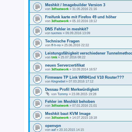
Meshkit / Imagebuilder Version 3
von
3dfxatwork
»
31.05.2016 21:16
Freifunk karte mit Firefox 49 und höher
von
3dfxatwork
»
05.10.2016 19:12
DNS Fehler in meshkit?
von
tuxmos
»
09.09.2016 13:09
Technische Fragen
von
ff-h-no
»
25.06.2016 22:22
Leistungsfähigkeit verschiedener Tunnelmeth
von
tmk
»
25.07.2016 08:22
neues Serverzertifikat
von
3dfxatwork
»
10.09.2014 16:57
Firmware TP Link WR841nd V10 Router???
von
Kingnebel
»
07.03.2016 17:12
Dessau Profil Merkwürdigkeit
von
Tommy
»
23.08.2015 19:28
Fehler im Meshkit behoben
von
3dfxatwork
»
07.01.2016 21:01
Meshkit baut KVM Image
von
3dfxatwork
»
14.07.2015 19:18
openvpn
von
aaf
»
20.10.2015 14:15