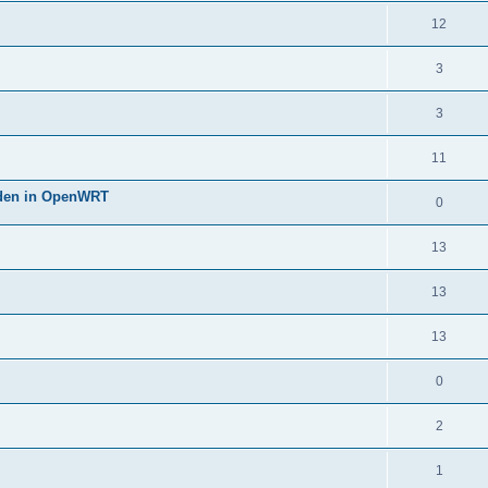
12
3
3
11
oden in OpenWRT
0
13
13
13
0
2
1