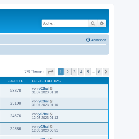
Suche
Erweiterte Suche
Anmelden
Seite
1
von
8
1
2
3
4
5
8
Nächste
378 Themen
…
ZUGRIFFE
LETZTER BEITRAG
von
y02hal
53378
31.07.2023 01:18
von
y02hal
23108
31.07.2023 01:10
von
y02hal
24676
12.03.2023 01:13
von
y02hal
24886
12.03.2023 00:51