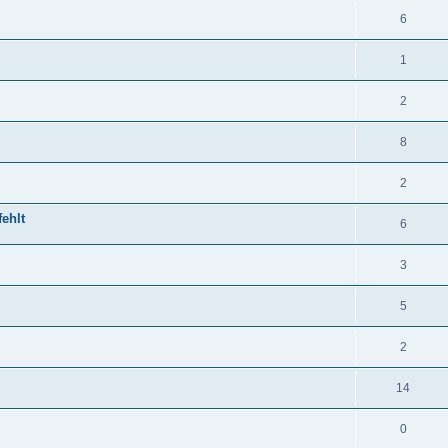
6
1
2
8
2
ehlt
6
3
5
2
14
0