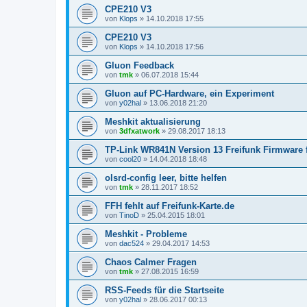
CPE210 V3
von
Klops
»
14.10.2018 17:55
CPE210 V3
von
Klops
»
14.10.2018 17:56
Gluon Feedback
von
tmk
»
06.07.2018 15:44
Gluon auf PC-Hardware, ein Experiment
von
y02hal
»
13.06.2018 21:20
Meshkit aktualisierung
von
3dfxatwork
»
29.08.2017 18:13
TP-Link WR841N Version 13 Freifunk Firmware f
von
cool20
»
14.04.2018 18:48
olsrd-config leer, bitte helfen
von
tmk
»
28.11.2017 18:52
FFH fehlt auf Freifunk-Karte.de
von
TinoD
»
25.04.2015 18:01
Meshkit - Probleme
von
dac524
»
29.04.2017 14:53
Chaos Calmer Fragen
von
tmk
»
27.08.2015 16:59
RSS-Feeds für die Startseite
von
y02hal
»
28.06.2017 00:13