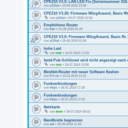
CPE210 V3.0: LAN LED Fix (Seriennummer 218...
von
y02hal
»
20.09.2020 23:48
CPE210 V3.20: Firmware WürgAraund, Basis ffhal
von
y02hal
»
04.07.2020 12:58
Empfohlene Router
von
fiulo
»
01.08.2020 01:29
CPE210 V3.0: Firmware WürgAraund, Basis ffs 1
von
y02hal
»
29.06.2020 01:56
hohe Last
von
tmk
»
10.07.2019 17:03
fastd-Pub-Schlüssel wird nicht angezeigt nach
von
tmk
»
29.07.2019 15:56
Meshkit-Router mit neuer Software flashen
von
ff-h-no
»
10.03.2019 14:22
Funkverbindungen
von
Klops
»
26.01.2019 17:20
Funkverbindungen
von
Klops
»
26.01.2019 17:20
Netzkarte
von
kwm
»
28.07.2014 09:02
Bandbreite begrenzen
von
aaf
»
25.09.2018 11:28