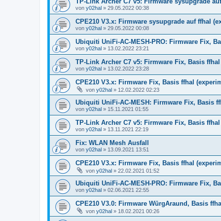
TP-Link Archer C7 v5: Firmware sysupgrade auf 
von
y02hal
»
29.05.2022 00:38
CPE210 V3.x: Firmware sysupgrade auf ffhal (e
von
y02hal
»
29.05.2022 00:08
Ubiquiti UniFi-AC-MESH-PRO: Firmware Fix, Bas
von
y02hal
»
13.02.2022 23:21
TP-Link Archer C7 v5: Firmware Fix, Basis ffhal
von
y02hal
»
13.02.2022 23:28
CPE210 V3.x: Firmware Fix, Basis ffhal (experi
von
y02hal
»
12.02.2022 02:23
Ubiquiti UniFi-AC-MESH: Firmware Fix, Basis ffh
von
y02hal
»
15.11.2021 01:55
TP-Link Archer C7 v5: Firmware Fix, Basis ffhal 
von
y02hal
»
13.11.2021 22:19
Fix: WLAN Mesh Ausfall
von
y02hal
»
13.09.2021 13:51
CPE210 V3.x: Firmware Fix, Basis ffhal (experim
von
y02hal
»
22.02.2021 01:52
Ubiquiti UniFi-AC-MESH-PRO: Firmware Fix, Basis
von
y02hal
»
02.06.2021 22:55
CPE210 V3.0: Firmware WürgAraund, Basis ffhal 
von
y02hal
»
18.02.2021 00:26