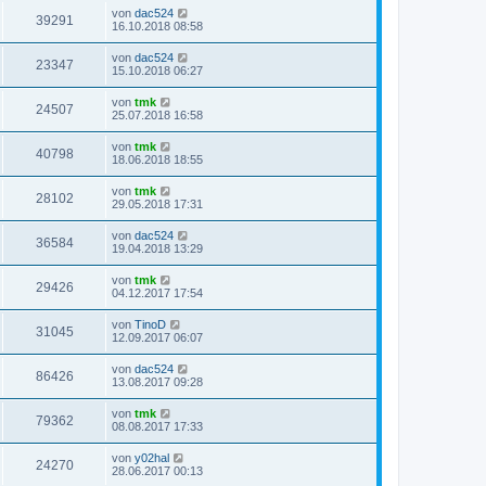
von
dac524
39291
16.10.2018 08:58
von
dac524
23347
15.10.2018 06:27
von
tmk
24507
25.07.2018 16:58
von
tmk
40798
18.06.2018 18:55
von
tmk
28102
29.05.2018 17:31
von
dac524
36584
19.04.2018 13:29
von
tmk
29426
04.12.2017 17:54
von
TinoD
31045
12.09.2017 06:07
von
dac524
86426
13.08.2017 09:28
von
tmk
79362
08.08.2017 17:33
von
y02hal
24270
28.06.2017 00:13