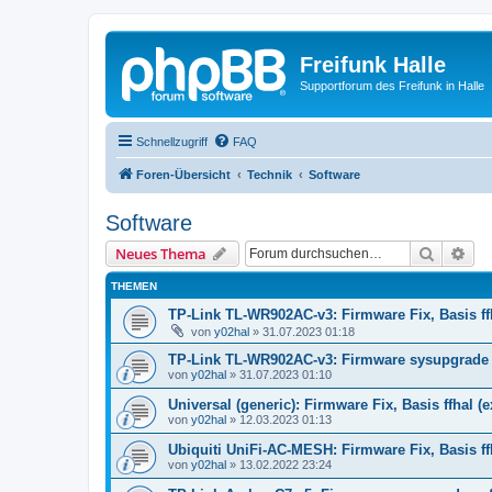
Freifunk Halle
Supportforum des Freifunk in Halle
Schnellzugriff
FAQ
Foren-Übersicht
Technik
Software
Software
Suche
Erw
Neues Thema
THEMEN
TP-Link TL-WR902AC-v3: Firmware Fix, Basis ff
von
y02hal
»
31.07.2023 01:18
TP-Link TL-WR902AC-v3: Firmware sysupgrade au
von
y02hal
»
31.07.2023 01:10
Universal (generic): Firmware Fix, Basis ffhal (
von
y02hal
»
12.03.2023 01:13
Ubiquiti UniFi-AC-MESH: Firmware Fix, Basis ff
von
y02hal
»
13.02.2022 23:24