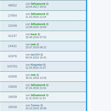
von
3dfxatwork
48552
10.04.2017 20:51
von
3dfxatwork
27854
11.10.2016 12:24
von
3dfxatwork
23349
13.09.2016 10:50
von
kwm
41247
25.08.2016 07:02
von
tmk
24431
25.07.2016 08:22
von
dac524
41976
06.04.2016 16:41
von
Kingnebel
103761
11.03.2016 21:57
von
tmk
42008
30.01.2016 14:26
von
3dfxatwork
15828
07.01.2016 21:01
von
3dfxatwork
19039
11.11.2015 11:23
von
Tommy
16018
20.10.2015 18:08