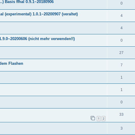
) Basis ffhal 0.9.1~20180906
0
 (experimental) 1.0.1~20200907 (veraltet)
4
4
.9.0~20200606 (nicht mehr verwenden!!)
0
27
 dem Flashen
7
1
1
0
33
1
2
3