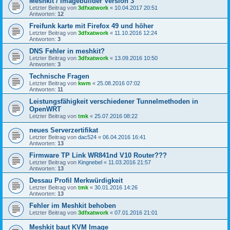
Meshkit / Imagebuilder Version 3
Letzter Beitrag von
3dfxatwork
«
10.04.2017 20:51
Antworten:
12
Freifunk karte mit Firefox 49 und höher
Letzter Beitrag von
3dfxatwork
«
11.10.2016 12:24
Antworten:
3
DNS Fehler in meshkit?
Letzter Beitrag von
3dfxatwork
«
13.09.2016 10:50
Antworten:
3
Technische Fragen
Letzter Beitrag von
kwm
«
25.08.2016 07:02
Antworten:
11
Leistungsfähigkeit verschiedener Tunnelmethoden in
OpenWRT
Letzter Beitrag von
tmk
«
25.07.2016 08:22
neues Serverzertifikat
Letzter Beitrag von
dac524
«
06.04.2016 16:41
Antworten:
13
Firmware TP Link WR841nd V10 Router???
Letzter Beitrag von
Kingnebel
«
11.03.2016 21:57
Antworten:
13
Dessau Profil Merkwürdigkeit
Letzter Beitrag von
tmk
«
30.01.2016 14:26
Antworten:
13
Fehler im Meshkit behoben
Letzter Beitrag von
3dfxatwork
«
07.01.2016 21:01
Meshkit baut KVM Image