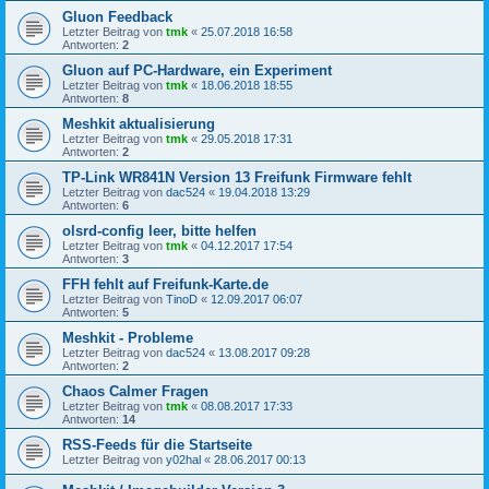
Gluon Feedback
Letzter Beitrag von
tmk
«
25.07.2018 16:58
Antworten:
2
Gluon auf PC-Hardware, ein Experiment
Letzter Beitrag von
tmk
«
18.06.2018 18:55
Antworten:
8
Meshkit aktualisierung
Letzter Beitrag von
tmk
«
29.05.2018 17:31
Antworten:
2
TP-Link WR841N Version 13 Freifunk Firmware fehlt
Letzter Beitrag von
dac524
«
19.04.2018 13:29
Antworten:
6
olsrd-config leer, bitte helfen
Letzter Beitrag von
tmk
«
04.12.2017 17:54
Antworten:
3
FFH fehlt auf Freifunk-Karte.de
Letzter Beitrag von
TinoD
«
12.09.2017 06:07
Antworten:
5
Meshkit - Probleme
Letzter Beitrag von
dac524
«
13.08.2017 09:28
Antworten:
2
Chaos Calmer Fragen
Letzter Beitrag von
tmk
«
08.08.2017 17:33
Antworten:
14
RSS-Feeds für die Startseite
Letzter Beitrag von
y02hal
«
28.06.2017 00:13