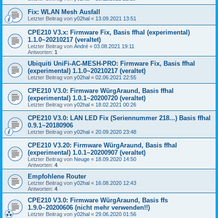
Fix: WLAN Mesh Ausfall
Letzter Beitrag von
y02hal
«
13.09.2021 13:51
CPE210 V3.x: Firmware Fix, Basis ffhal (experimental)
1.1.0~20210217 (veraltet)
Letzter Beitrag von
André
«
03.08.2021 19:11
Antworten:
1
Ubiquiti UniFi-AC-MESH-PRO: Firmware Fix, Basis ffhal
(experimental) 1.1.0~20210217 (veraltet)
Letzter Beitrag von
y02hal
«
02.06.2021 22:55
CPE210 V3.0: Firmware WürgAraund, Basis ffhal
(experimental) 1.0.1~20200720 (veraltet)
Letzter Beitrag von
y02hal
«
18.02.2021 00:26
CPE210 V3.0: LAN LED Fix (Seriennummer 218...) Basis ffhal
0.9.1~20180906
Letzter Beitrag von
y02hal
«
20.09.2020 23:48
CPE210 V3.20: Firmware WürgAraund, Basis ffhal
(experimental) 1.0.1~20200907 (veraltet)
Letzter Beitrag von
Neuge
«
18.09.2020 14:50
Antworten:
4
Empfohlene Router
Letzter Beitrag von
y02hal
«
16.08.2020 12:43
Antworten:
4
CPE210 V3.0: Firmware WürgAraund, Basis ffs
1.9.0~20200606 (nicht mehr verwenden!!)
Letzter Beitrag von
y02hal
«
29.06.2020 01:56