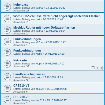
hohe Last
Letzter Beitrag von
y02hal
«
23.11.2019 01:37
Antworten:
27
fastd-Pub-Schlüssel wird nicht angezeigt nach dem Flashen
Letzter Beitrag von
tmk
«
06.08.2019 15:46
Antworten:
7
Meshkit-Router mit neuer Software flashen
Letzter Beitrag von
y02hal
«
11.03.2019 03:04
Antworten:
1
Funkverbindungen
Letzter Beitrag von
y02hal
«
27.01.2019 10:47
Antworten:
1
Funkverbindungen
Letzter Beitrag von
Klops
«
26.01.2019 17:20
Netzkarte
Letzter Beitrag von
Klops
«
26.01.2019 17:02
Antworten:
33
1
2
Bandbreite begrenzen
Letzter Beitrag von
tmk
«
17.10.2018 19:09
Antworten:
3
CPE210 V3
Letzter Beitrag von
dac524
«
16.10.2018 08:58
Antworten:
6
CPE210 V3
Letzter Beitrag von
dac524
«
15.10.2018 06:27
Antworten:
1