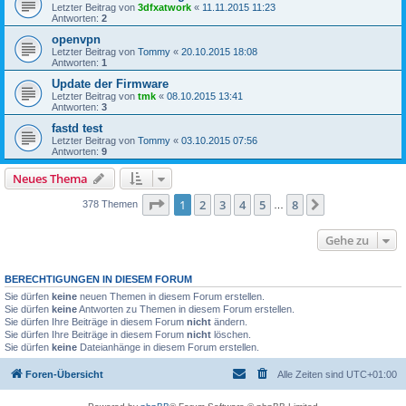
Letzter Beitrag von
3dfxatwork
«
11.11.2015 11:23
Antworten:
2
openvpn
Letzter Beitrag von
Tommy
«
20.10.2015 18:08
Antworten:
1
Update der Firmware
Letzter Beitrag von
tmk
«
08.10.2015 13:41
Antworten:
3
fastd test
Letzter Beitrag von
Tommy
«
03.10.2015 07:56
Antworten:
9
Neues Thema
Seite
1
von
8
1
2
3
4
5
8
Nächste
378 Themen
…
Gehe zu
BERECHTIGUNGEN IN DIESEM FORUM
Sie dürfen
keine
neuen Themen in diesem Forum erstellen.
Sie dürfen
keine
Antworten zu Themen in diesem Forum erstellen.
Sie dürfen Ihre Beiträge in diesem Forum
nicht
ändern.
Sie dürfen Ihre Beiträge in diesem Forum
nicht
löschen.
Sie dürfen
keine
Dateianhänge in diesem Forum erstellen.
Foren-Übersicht
Alle Zeiten sind
UTC+01:00