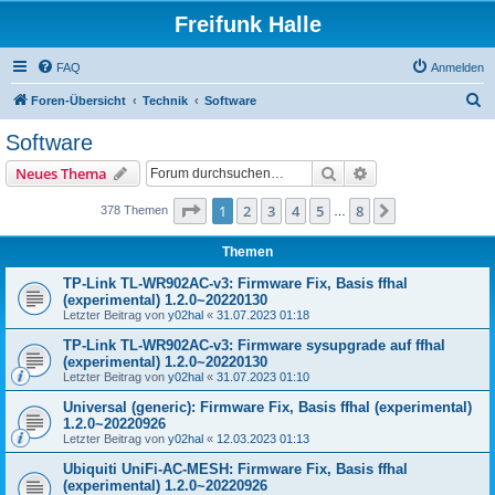
Freifunk Halle
FAQ
Anmelden
S
Foren-Übersicht
Technik
Software
u
Software
c
Suche
Erweiterte Suche
Neues Thema
h
e
Seite
1
von
8
1
2
3
4
5
8
Nächste
378 Themen
…
Themen
TP-Link TL-WR902AC-v3: Firmware Fix, Basis ffhal
(experimental) 1.2.0~20220130
Letzter Beitrag von
y02hal
«
31.07.2023 01:18
TP-Link TL-WR902AC-v3: Firmware sysupgrade auf ffhal
(experimental) 1.2.0~20220130
Letzter Beitrag von
y02hal
«
31.07.2023 01:10
Universal (generic): Firmware Fix, Basis ffhal (experimental)
1.2.0~20220926
Letzter Beitrag von
y02hal
«
12.03.2023 01:13
Ubiquiti UniFi-AC-MESH: Firmware Fix, Basis ffhal
(experimental) 1.2.0~20220926