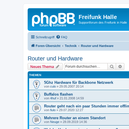
Freifunk Halle
Supportforum des Freifunk in Halle
Schnellzugriff
FAQ
Foren-Übersicht
Technik
Router und Hardware
Router und Hardware
Suche
Erw
Neues Thema
THEMEN
5Ghz Hardware für Backbone Netzwerk
von
culo
»
29.05.2007 20:14
Buffalos flashen
von
4huf
»
21.01.2008 14:59
Router geht nach ein paar Stunden immer offli
von
fiulo
»
29.07.2020 12:27
Mehrere Router an einem Standort
von
Neuge
»
28.09.2019 14:36