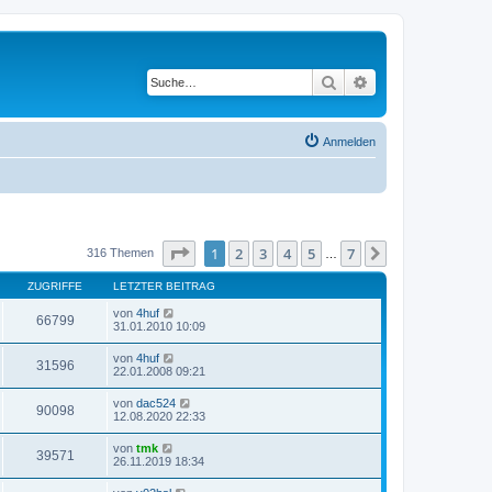
Suche
Erweiterte Suche
Anmelden
Seite
1
von
7
1
2
3
4
5
7
Nächste
316 Themen
…
ZUGRIFFE
LETZTER BEITRAG
von
4huf
66799
31.01.2010 10:09
von
4huf
31596
22.01.2008 09:21
von
dac524
90098
12.08.2020 22:33
von
tmk
39571
26.11.2019 18:34