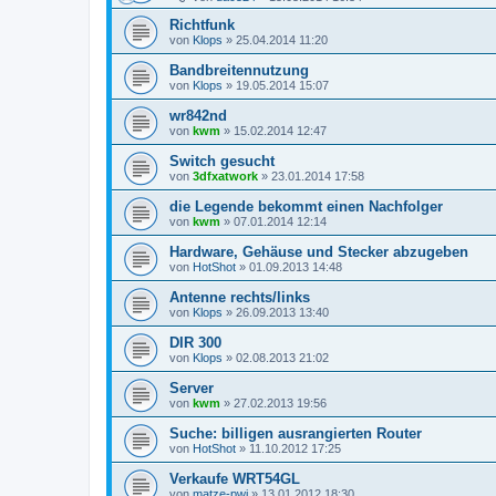
Richtfunk
von
Klops
»
25.04.2014 11:20
Bandbreitennutzung
von
Klops
»
19.05.2014 15:07
wr842nd
von
kwm
»
15.02.2014 12:47
Switch gesucht
von
3dfxatwork
»
23.01.2014 17:58
die Legende bekommt einen Nachfolger
von
kwm
»
07.01.2014 12:14
Hardware, Gehäuse und Stecker abzugeben
von
HotShot
»
01.09.2013 14:48
Antenne rechts/links
von
Klops
»
26.09.2013 13:40
DIR 300
von
Klops
»
02.08.2013 21:02
Server
von
kwm
»
27.02.2013 19:56
Suche: billigen ausrangierten Router
von
HotShot
»
11.10.2012 17:25
Verkaufe WRT54GL
von
matze-pwi
»
13.01.2012 18:30