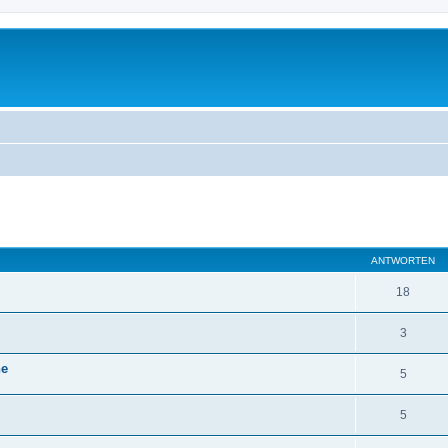
eiterte Suche
ANTWORTEN
18
3
ne
5
5