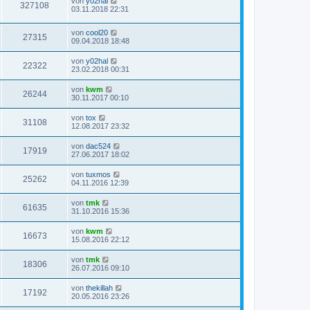
von
y02hal
327108
03.11.2018 22:31
von
cool20
27315
09.04.2018 18:48
von
y02hal
22322
23.02.2018 00:31
von
kwm
26244
30.11.2017 00:10
von
tox
31108
12.08.2017 23:32
von
dac524
17919
27.06.2017 18:02
von
tuxmos
25262
04.11.2016 12:39
von
tmk
61635
31.10.2016 15:36
von
kwm
16673
15.08.2016 22:12
von
tmk
18306
26.07.2016 09:10
von
thekillah
17192
20.05.2016 23:26