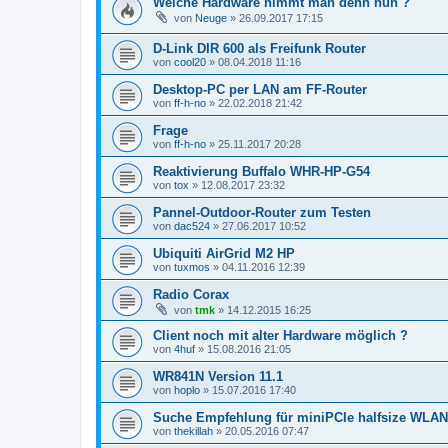
Welche Hardware nimmt man denn nun ?
von
Neuge
»
26.09.2017 17:15
D-Link DIR 600 als Freifunk Router
von
cool20
»
08.04.2018 11:16
Desktop-PC per LAN am FF-Router
von
ff-h-no
»
22.02.2018 21:42
Frage
von
ff-h-no
»
25.11.2017 20:28
Reaktivierung Buffalo WHR-HP-G54
von
tox
»
12.08.2017 23:32
Pannel-Outdoor-Router zum Testen
von
dac524
»
27.06.2017 10:52
Ubiquiti AirGrid M2 HP
von
tuxmos
»
04.11.2016 12:39
Radio Corax
von
tmk
»
14.12.2015 16:25
Client noch mit alter Hardware möglich ?
von
4huf
»
15.08.2016 21:05
WR841N Version 11.1
von
hoplo
»
15.07.2016 17:40
Suche Empfehlung für miniPCIe halfsize WLA
von
thekillah
»
20.05.2016 07:47