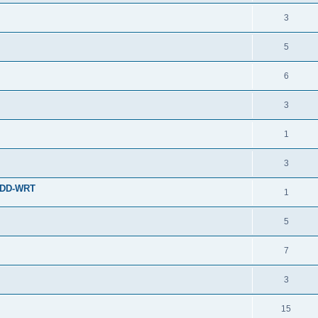
3
5
6
3
1
3
T/DD-WRT
1
5
7
3
15