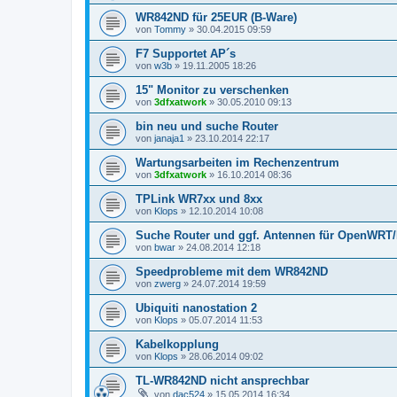
WR842ND für 25EUR (B-Ware)
von
Tommy
»
30.04.2015 09:59
F7 Supportet AP´s
von
w3b
»
19.11.2005 18:26
15" Monitor zu verschenken
von
3dfxatwork
»
30.05.2010 09:13
bin neu und suche Router
von
janaja1
»
23.10.2014 22:17
Wartungsarbeiten im Rechenzentrum
von
3dfxatwork
»
16.10.2014 08:36
TPLink WR7xx und 8xx
von
Klops
»
12.10.2014 10:08
Suche Router und ggf. Antennen für OpenWR
von
bwar
»
24.08.2014 12:18
Speedprobleme mit dem WR842ND
von
zwerg
»
24.07.2014 19:59
Ubiquiti nanostation 2
von
Klops
»
05.07.2014 11:53
Kabelkopplung
von
Klops
»
28.06.2014 09:02
TL-WR842ND nicht ansprechbar
von
dac524
»
15.05.2014 16:34