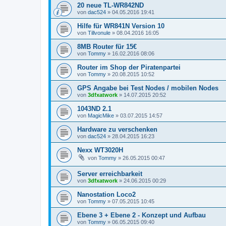
20 neue TL-WR842ND
von
dac524
»
04.05.2016 19:41
Hilfe für WR841N Version 10
von
Tillvonule
»
08.04.2016 16:05
8MB Router für 15€
von
Tommy
»
16.02.2016 08:06
Router im Shop der Piratenpartei
von
Tommy
»
20.08.2015 10:52
GPS Angabe bei Test Nodes / mobilen Nodes
von
3dfxatwork
»
14.07.2015 20:52
1043ND 2.1
von
MagicMike
»
03.07.2015 14:57
Hardware zu verschenken
von
dac524
»
28.04.2015 16:23
Nexx WT3020H
von
Tommy
»
26.05.2015 00:47
Server erreichbarkeit
von
3dfxatwork
»
24.06.2015 00:29
Nanostation Loco2
von
Tommy
»
07.05.2015 10:45
Ebene 3 + Ebene 2 - Konzept und Aufbau
von
Tommy
»
06.05.2015 09:40