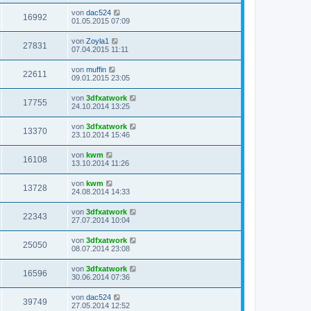
von
dac524
16992
01.05.2015 07:09
von
Zoyla1
27831
07.04.2015 11:11
von
muffin
22611
09.01.2015 23:05
von
3dfxatwork
17755
24.10.2014 13:25
von
3dfxatwork
13370
23.10.2014 15:46
von
kwm
16108
13.10.2014 11:26
von
kwm
13728
24.08.2014 14:33
von
3dfxatwork
22343
27.07.2014 10:04
von
3dfxatwork
25050
08.07.2014 23:08
von
3dfxatwork
16596
30.06.2014 07:36
von
dac524
39749
27.05.2014 12:52