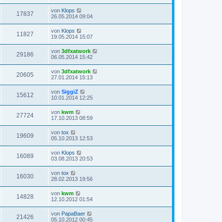
von
Klops
17837
26.05.2014 09:04
von
Klops
11827
19.05.2014 15:07
von
3dfxatwork
29186
06.05.2014 15:42
von
3dfxatwork
20605
27.01.2014 15:13
von
SiggiZ
15612
10.01.2014 12:25
von
kwm
27724
17.10.2013 08:59
von
tox
19609
05.10.2013 12:53
von
Klops
16089
03.08.2013 20:53
von
tox
16030
28.02.2013 19:56
von
kwm
14828
12.10.2012 01:54
von
PapaBaer
21426
05.10.2012 00:45