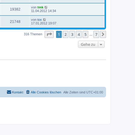
von
tmk
19382
11.04.2012 14:34
von
tox
21748
17.01.2012 19:07
Seite
1
von
7
1
2
3
4
5
7
Nächste
316 Themen
…
Gehe zu
Kontakt
Alle Cookies löschen
Alle Zeiten sind
UTC+01:00