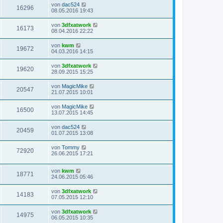
von
dac524
16296
08.05.2016 19:43
von
3dfxatwork
16173
08.04.2016 22:22
von
kwm
19672
04.03.2016 14:15
von
3dfxatwork
19620
28.09.2015 15:25
von
MagicMike
20547
21.07.2015 10:01
von
MagicMike
16500
13.07.2015 14:45
von
dac524
20459
01.07.2015 13:08
von
Tommy
72920
26.06.2015 17:21
von
kwm
18771
24.06.2015 05:46
von
3dfxatwork
14183
07.05.2015 12:10
von
3dfxatwork
14975
06.05.2015 10:35