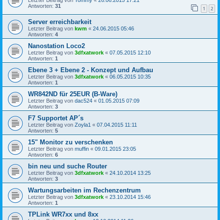
Antworten:
31
1
2
Server erreichbarkeit
Letzter Beitrag von
kwm
«
24.06.2015 05:46
Antworten:
4
Nanostation Loco2
Letzter Beitrag von
3dfxatwork
«
07.05.2015 12:10
Antworten:
1
Ebene 3 + Ebene 2 - Konzept und Aufbau
Letzter Beitrag von
3dfxatwork
«
06.05.2015 10:35
Antworten:
1
WR842ND für 25EUR (B-Ware)
Letzter Beitrag von
dac524
«
01.05.2015 07:09
Antworten:
3
F7 Supportet AP´s
Letzter Beitrag von
Zoyla1
«
07.04.2015 11:11
Antworten:
5
15" Monitor zu verschenken
Letzter Beitrag von
muffin
«
09.01.2015 23:05
Antworten:
6
bin neu und suche Router
Letzter Beitrag von
3dfxatwork
«
24.10.2014 13:25
Antworten:
3
Wartungsarbeiten im Rechenzentrum
Letzter Beitrag von
3dfxatwork
«
23.10.2014 15:46
Antworten:
1
TPLink WR7xx und 8xx