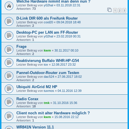
Welche Hardware nimmt man denn nun ?
Letzter Beitrag von
y02hal
«
03.11.2018 22:31
Antworten:
73
1
2
3
D-Link DIR 600 als Freifunk Router
Letzter Beitrag von
cool20
«
09.04.2018 18:48
Antworten:
2
Desktop-PC per LAN am FF-Router
Letzter Beitrag von
y02hal
«
23.02.2018 00:31
Antworten:
1
Frage
Letzter Beitrag von
kwm
«
30.11.2017 00:10
Antworten:
2
Reaktivierung Buffalo WHR-HP-G54
Letzter Beitrag von
tox
«
12.08.2017 23:32
Pannel-Outdoor-Router zum Testen
Letzter Beitrag von
dac524
«
27.06.2017 18:02
Antworten:
2
Ubiquiti AirGrid M2 HP
Letzter Beitrag von
tuxmos
«
04.11.2016 12:39
Radio Corax
Letzter Beitrag von
tmk
«
31.10.2016 15:36
Antworten:
18
Client noch mit alter Hardware möglich ?
Letzter Beitrag von
kwm
«
15.08.2016 22:12
Antworten:
1
WR841N Version 11.1