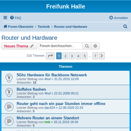
Freifunk Halle
FAQ
Anmelden
S
Foren-Übersicht
Technik
Router und Hardware
u
Router und Hardware
c
Suche
Erweiterte Suche
Neues Thema
h
e
Seite
1
von
7
1
2
3
4
5
7
Nächste
316 Themen
…
Themen
5Ghz Hardware für Backbone Netzwerk
Letzter Beitrag von
4huf
«
31.01.2010 10:09
Antworten:
18
Buffalos flashen
Letzter Beitrag von
4huf
«
22.01.2008 09:21
Antworten:
3
Router geht nach ein paar Stunden immer offline
Letzter Beitrag von
dac524
«
12.08.2020 22:33
Antworten:
5
Mehrere Router an einem Standort
Letzter Beitrag von
tmk
«
26.11.2019 18:34
Antworten:
5