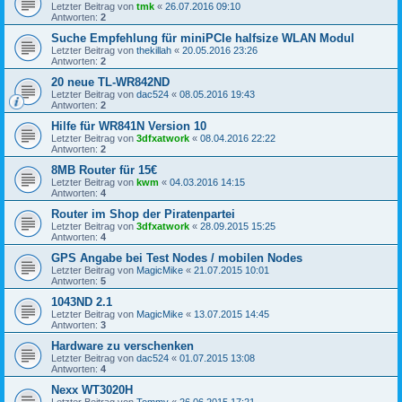
Letzter Beitrag von
tmk
«
26.07.2016 09:10
Antworten:
2
Suche Empfehlung für miniPCIe halfsize WLAN Modul
Letzter Beitrag von
thekillah
«
20.05.2016 23:26
Antworten:
2
20 neue TL-WR842ND
Letzter Beitrag von
dac524
«
08.05.2016 19:43
Antworten:
2
Hilfe für WR841N Version 10
Letzter Beitrag von
3dfxatwork
«
08.04.2016 22:22
Antworten:
2
8MB Router für 15€
Letzter Beitrag von
kwm
«
04.03.2016 14:15
Antworten:
4
Router im Shop der Piratenpartei
Letzter Beitrag von
3dfxatwork
«
28.09.2015 15:25
Antworten:
4
GPS Angabe bei Test Nodes / mobilen Nodes
Letzter Beitrag von
MagicMike
«
21.07.2015 10:01
Antworten:
5
1043ND 2.1
Letzter Beitrag von
MagicMike
«
13.07.2015 14:45
Antworten:
3
Hardware zu verschenken
Letzter Beitrag von
dac524
«
01.07.2015 13:08
Antworten:
4
Nexx WT3020H
Letzter Beitrag von
Tommy
«
26.06.2015 17:21