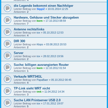
Antworten:
4
die Legende bekommt einen Nachfolger
Letzter Beitrag von
SiggiZ
«
10.01.2014 12:25
Antworten:
2
Hardware, Gehäuse und Stecker abzugeben
Letzter Beitrag von
kwm
«
17.10.2013 08:59
Antworten:
7
Antenne rechts/links
Letzter Beitrag von
tox
«
05.10.2013 12:53
Antworten:
4
DIR 300
Letzter Beitrag von
Klops
«
03.08.2013 20:53
Antworten:
2
Server
Letzter Beitrag von
tox
«
28.02.2013 19:56
Antworten:
2
Suche: billigen ausrangierten Router
Letzter Beitrag von
kwm
«
12.10.2012 01:54
Antworten:
1
Verkaufe WRT54GL
Letzter Beitrag von
PapaBaer
«
05.10.2012 00:45
Antworten:
4
TP-Link sieht WRT nicht
Letzter Beitrag von
tmk
«
11.04.2012 14:34
Antworten:
3
Suche LAN Printserver USB 2.0
Letzter Beitrag von
tox
«
17.01.2012 19:07
Antworten:
5