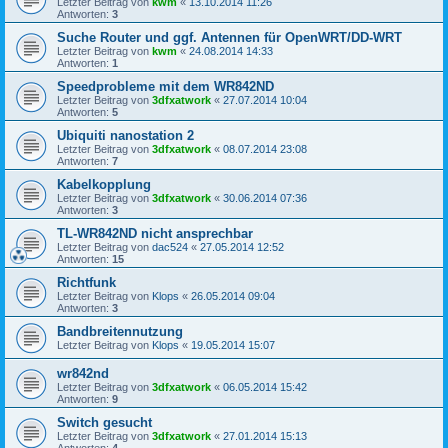
Letzter Beitrag von
kwm
«
13.10.2014 11:26
Antworten:
3
Suche Router und ggf. Antennen für OpenWRT/DD-WRT
Letzter Beitrag von
kwm
«
24.08.2014 14:33
Antworten:
1
Speedprobleme mit dem WR842ND
Letzter Beitrag von
3dfxatwork
«
27.07.2014 10:04
Antworten:
5
Ubiquiti nanostation 2
Letzter Beitrag von
3dfxatwork
«
08.07.2014 23:08
Antworten:
7
Kabelkopplung
Letzter Beitrag von
3dfxatwork
«
30.06.2014 07:36
Antworten:
3
TL-WR842ND nicht ansprechbar
Letzter Beitrag von
dac524
«
27.05.2014 12:52
Antworten:
15
Richtfunk
Letzter Beitrag von
Klops
«
26.05.2014 09:04
Antworten:
3
Bandbreitennutzung
Letzter Beitrag von
Klops
«
19.05.2014 15:07
wr842nd
Letzter Beitrag von
3dfxatwork
«
06.05.2014 15:42
Antworten:
9
Switch gesucht
Letzter Beitrag von
3dfxatwork
«
27.01.2014 15:13