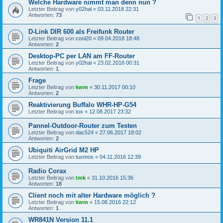
Welche Hardware nimmt man denn nun ?
Letzter Beitrag von
y02hal
«
03.11.2018 22:31
Antworten:
73
1
2
3
D-Link DIR 600 als Freifunk Router
Letzter Beitrag von
cool20
«
09.04.2018 18:48
Antworten:
2
Desktop-PC per LAN am FF-Router
Letzter Beitrag von
y02hal
«
23.02.2018 00:31
Antworten:
1
Frage
Letzter Beitrag von
kwm
«
30.11.2017 00:10
Antworten:
2
Reaktivierung Buffalo WHR-HP-G54
Letzter Beitrag von
tox
«
12.08.2017 23:32
Pannel-Outdoor-Router zum Testen
Letzter Beitrag von
dac524
«
27.06.2017 18:02
Antworten:
2
Ubiquiti AirGrid M2 HP
Letzter Beitrag von
tuxmos
«
04.11.2016 12:39
Radio Corax
Letzter Beitrag von
tmk
«
31.10.2016 15:36
Antworten:
18
Client noch mit alter Hardware möglich ?
Letzter Beitrag von
kwm
«
15.08.2016 22:12
Antworten:
1
WR841N Version 11.1