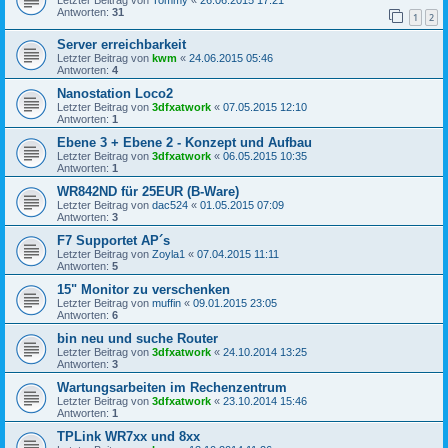
Antworten:
31
1
2
Server erreichbarkeit
Letzter Beitrag von
kwm
«
24.06.2015 05:46
Antworten:
4
Nanostation Loco2
Letzter Beitrag von
3dfxatwork
«
07.05.2015 12:10
Antworten:
1
Ebene 3 + Ebene 2 - Konzept und Aufbau
Letzter Beitrag von
3dfxatwork
«
06.05.2015 10:35
Antworten:
1
WR842ND für 25EUR (B-Ware)
Letzter Beitrag von
dac524
«
01.05.2015 07:09
Antworten:
3
F7 Supportet AP´s
Letzter Beitrag von
Zoyla1
«
07.04.2015 11:11
Antworten:
5
15" Monitor zu verschenken
Letzter Beitrag von
muffin
«
09.01.2015 23:05
Antworten:
6
bin neu und suche Router
Letzter Beitrag von
3dfxatwork
«
24.10.2014 13:25
Antworten:
3
Wartungsarbeiten im Rechenzentrum
Letzter Beitrag von
3dfxatwork
«
23.10.2014 15:46
Antworten:
1
TPLink WR7xx und 8xx