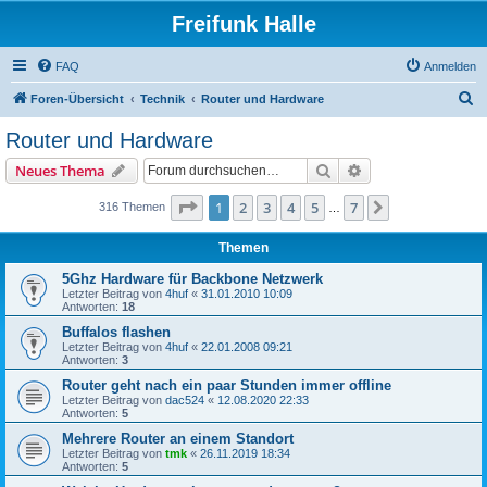
Freifunk Halle
FAQ
Anmelden
S
Foren-Übersicht
Technik
Router und Hardware
u
Router und Hardware
c
Suche
Erweiterte Suche
Neues Thema
h
e
Seite
1
von
7
1
2
3
4
5
7
Nächste
316 Themen
…
Themen
5Ghz Hardware für Backbone Netzwerk
Letzter Beitrag von
4huf
«
31.01.2010 10:09
Antworten:
18
Buffalos flashen
Letzter Beitrag von
4huf
«
22.01.2008 09:21
Antworten:
3
Router geht nach ein paar Stunden immer offline
Letzter Beitrag von
dac524
«
12.08.2020 22:33
Antworten:
5
Mehrere Router an einem Standort
Letzter Beitrag von
tmk
«
26.11.2019 18:34
Antworten:
5