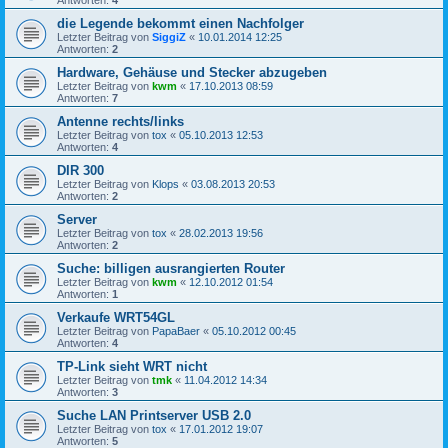
Antworten:
4
die Legende bekommt einen Nachfolger
Letzter Beitrag von
SiggiZ
«
10.01.2014 12:25
Antworten:
2
Hardware, Gehäuse und Stecker abzugeben
Letzter Beitrag von
kwm
«
17.10.2013 08:59
Antworten:
7
Antenne rechts/links
Letzter Beitrag von
tox
«
05.10.2013 12:53
Antworten:
4
DIR 300
Letzter Beitrag von
Klops
«
03.08.2013 20:53
Antworten:
2
Server
Letzter Beitrag von
tox
«
28.02.2013 19:56
Antworten:
2
Suche: billigen ausrangierten Router
Letzter Beitrag von
kwm
«
12.10.2012 01:54
Antworten:
1
Verkaufe WRT54GL
Letzter Beitrag von
PapaBaer
«
05.10.2012 00:45
Antworten:
4
TP-Link sieht WRT nicht
Letzter Beitrag von
tmk
«
11.04.2012 14:34
Antworten:
3
Suche LAN Printserver USB 2.0
Letzter Beitrag von
tox
«
17.01.2012 19:07
Antworten:
5