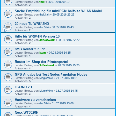
Letzter Beitrag von
tmk
«
26.07.2016 09:10
Antworten:
2
Suche Empfehlung für miniPCIe halfsize WLAN Modul
Letzter Beitrag von
thekillah
«
20.05.2016 23:26
Antworten:
2
20 neue TL-WR842ND
Letzter Beitrag von
dac524
«
08.05.2016 19:43
Antworten:
2
Hilfe für WR841N Version 10
Letzter Beitrag von
3dfxatwork
«
08.04.2016 22:22
Antworten:
2
8MB Router für 15€
Letzter Beitrag von
kwm
«
04.03.2016 14:15
Antworten:
4
Router im Shop der Piratenpartei
Letzter Beitrag von
3dfxatwork
«
28.09.2015 15:25
Antworten:
4
GPS Angabe bei Test Nodes / mobilen Nodes
Letzter Beitrag von
MagicMike
«
21.07.2015 10:01
Antworten:
5
1043ND 2.1
Letzter Beitrag von
MagicMike
«
13.07.2015 14:45
Antworten:
3
Hardware zu verschenken
Letzter Beitrag von
dac524
«
01.07.2015 13:08
Antworten:
4
Nexx WT3020H
Letzter Beitrag von
Tommy
«
26.06.2015 17:21