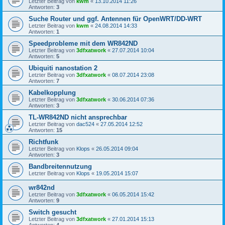
Letzter Beitrag von
kwm
«
13.10.2014 11:26
Antworten:
3
Suche Router und ggf. Antennen für OpenWRT/DD-WRT
Letzter Beitrag von
kwm
«
24.08.2014 14:33
Antworten:
1
Speedprobleme mit dem WR842ND
Letzter Beitrag von
3dfxatwork
«
27.07.2014 10:04
Antworten:
5
Ubiquiti nanostation 2
Letzter Beitrag von
3dfxatwork
«
08.07.2014 23:08
Antworten:
7
Kabelkopplung
Letzter Beitrag von
3dfxatwork
«
30.06.2014 07:36
Antworten:
3
TL-WR842ND nicht ansprechbar
Letzter Beitrag von
dac524
«
27.05.2014 12:52
Antworten:
15
Richtfunk
Letzter Beitrag von
Klops
«
26.05.2014 09:04
Antworten:
3
Bandbreitennutzung
Letzter Beitrag von
Klops
«
19.05.2014 15:07
wr842nd
Letzter Beitrag von
3dfxatwork
«
06.05.2014 15:42
Antworten:
9
Switch gesucht
Letzter Beitrag von
3dfxatwork
«
27.01.2014 15:13