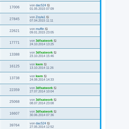
von
dac524
17006
01.05.2015 07:09
von
Zoyla1
27845
07.04.2015 11:11
von
muffin
22621
09.01.2015 23:05
von
3dfxatwork
17771
24.10.2014 13:25
von
3dfxatwork
13388
23.10.2014 15:46
von
kwm
16125
13.10.2014 11:26
von
kwm
13738
24.08.2014 14:33
von
3dfxatwork
22359
27.07.2014 10:04
von
3dfxatwork
25068
08.07.2014 23:08
von
3dfxatwork
16607
30.06.2014 07:36
von
dac524
39764
27.05.2014 12:52