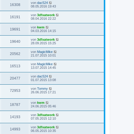
von
dac524
16308
08.05.2016 19:43
von
3dfxatwork
16191
08.04.2016 22:22
von
kwm
19691
04.03.2016 14:15
von
3dfxatwork
19640
28.09.2015 15:25
von
MagicMike
20562
21.07.2015 10:01
von
MagicMike
16513
13.07.2015 14:45
von
dac524
20477
01.07.2015 13:08
von
Tommy
72953
26.06.2015 17:21
von
kwm
18787
24.06.2015 05:46
von
3dfxatwork
14193
07.05.2015 12:10
von
3dfxatwork
14993
06.05.2015 10:35