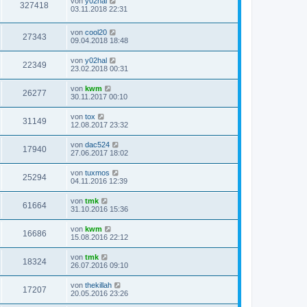
von
y02hal
327418
03.11.2018 22:31
von
cool20
27343
09.04.2018 18:48
von
y02hal
22349
23.02.2018 00:31
von
kwm
26277
30.11.2017 00:10
von
tox
31149
12.08.2017 23:32
von
dac524
17940
27.06.2017 18:02
von
tuxmos
25294
04.11.2016 12:39
von
tmk
61664
31.10.2016 15:36
von
kwm
16686
15.08.2016 22:12
von
tmk
18324
26.07.2016 09:10
von
thekillah
17207
20.05.2016 23:26