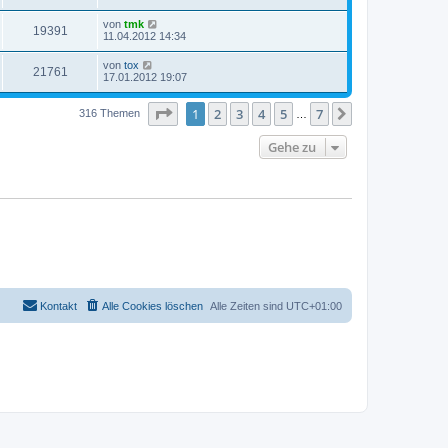
von
tmk
19391
11.04.2012 14:34
von
tox
21761
17.01.2012 19:07
Seite
1
von
7
1
2
3
4
5
7
Nächste
316 Themen
…
Gehe zu
Kontakt
Alle Cookies löschen
Alle Zeiten sind
UTC+01:00