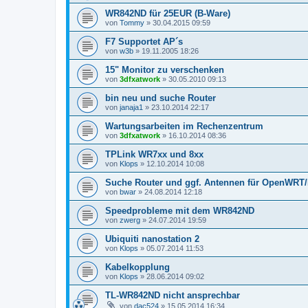
WR842ND für 25EUR (B-Ware)
von
Tommy
»
30.04.2015 09:59
F7 Supportet AP´s
von
w3b
»
19.11.2005 18:26
15" Monitor zu verschenken
von
3dfxatwork
»
30.05.2010 09:13
bin neu und suche Router
von
janaja1
»
23.10.2014 22:17
Wartungsarbeiten im Rechenzentrum
von
3dfxatwork
»
16.10.2014 08:36
TPLink WR7xx und 8xx
von
Klops
»
12.10.2014 10:08
Suche Router und ggf. Antennen für OpenWR
von
bwar
»
24.08.2014 12:18
Speedprobleme mit dem WR842ND
von
zwerg
»
24.07.2014 19:59
Ubiquiti nanostation 2
von
Klops
»
05.07.2014 11:53
Kabelkopplung
von
Klops
»
28.06.2014 09:02
TL-WR842ND nicht ansprechbar
von
dac524
»
15.05.2014 16:34