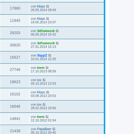
von
Klops
17860
26.05.2014 09:04
von
Klops
11845
19.05.2014 15:07
von
3dfxatwork
29203
06.05.2014 15:42
von
3dfxatwork
20620
27.01.2014 15:13
von
SiggiZ
15627
10.01.2014 12:25
von
kwm
27746
17.10.2013 08:59
von
tox
19623
05.10.2013 12:53
von
Klops
16102
03.08.2013 20:53
von
tox
16046
28.02.2013 19:56
von
kwm
14841
12.10.2012 01:54
von
PapaBaer
21438
05.10.2012 00:45