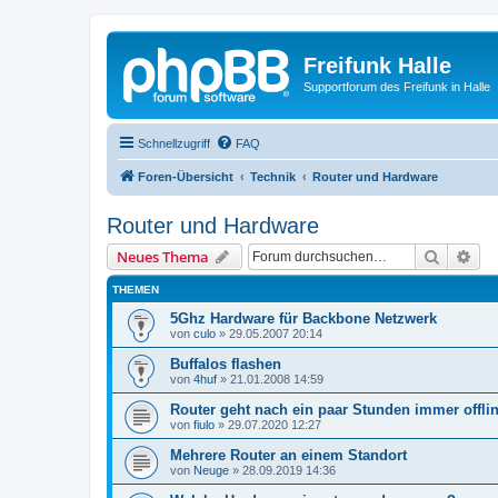
Freifunk Halle
Supportforum des Freifunk in Halle
Schnellzugriff
FAQ
Foren-Übersicht
Technik
Router und Hardware
Router und Hardware
Suche
Erw
Neues Thema
THEMEN
5Ghz Hardware für Backbone Netzwerk
von
culo
»
29.05.2007 20:14
Buffalos flashen
von
4huf
»
21.01.2008 14:59
Router geht nach ein paar Stunden immer offli
von
fiulo
»
29.07.2020 12:27
Mehrere Router an einem Standort
von
Neuge
»
28.09.2019 14:36