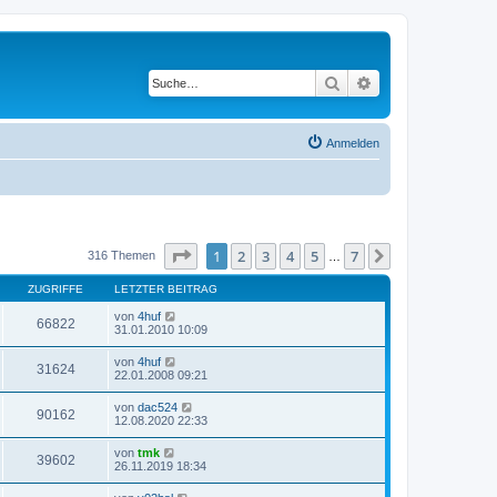
Suche
Erweiterte Suche
Anmelden
Seite
1
von
7
1
2
3
4
5
7
Nächste
316 Themen
…
ZUGRIFFE
LETZTER BEITRAG
von
4huf
66822
31.01.2010 10:09
von
4huf
31624
22.01.2008 09:21
von
dac524
90162
12.08.2020 22:33
von
tmk
39602
26.11.2019 18:34