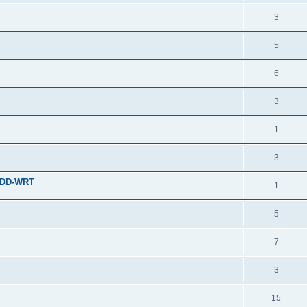
3
5
6
3
1
3
T/DD-WRT
1
5
7
3
15