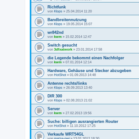
Richtfunk
von
Klops
»
25.04.2014 11:20
Bandbreitennutzung
von
Klops
»
19.05.2014 15:07
wr842nd
von
kwm
»
15.02.2014 12:47
Switch gesucht
von
3dfxatwork
»
23.01.2014 17:58
die Legende bekommt einen Nachfolger
von
kwm
»
07.01.2014 12:14
Hardware, Gehäuse und Stecker abzugeben
von
HotShot
»
01.09.2013 14:48
Antenne rechts/links
von
Klops
»
26.09.2013 13:40
DIR 300
von
Klops
»
02.08.2013 21:02
Server
von
kwm
»
27.02.2013 19:56
Suche: billigen ausrangierten Router
von
HotShot
»
11.10.2012 17:25
Verkaufe WRT54GL
von
matze-pwi
»
13.01.2012 18:30