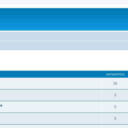
eiterte Suche
ANTWORTEN
18
3
ne
5
5