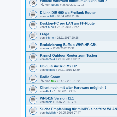
Welche Hardware nimmt man denn nun ?
von
Neuge
»
26.09.2017 17:15
D-Link DIR 600 als Freifunk Router
von
cool20
»
08.04.2018 11:16
Desktop-PC per LAN am FF-Router
von
ff-h-no
»
22.02.2018 21:42
Frage
von
ff-h-no
»
25.11.2017 20:28
Reaktivierung Buffalo WHR-HP-G54
von
tox
»
12.08.2017 23:32
Pannel-Outdoor-Router zum Testen
von
dac524
»
27.06.2017 10:52
Ubiquiti AirGrid M2 HP
von
tuxmos
»
04.11.2016 12:39
Radio Corax
von
tmk
»
14.12.2015 16:25
Client noch mit alter Hardware möglich ?
von
4huf
»
15.08.2016 21:05
WR841N Version 11.1
von
hoplo
»
15.07.2016 17:40
Suche Empfehlung für miniPCIe halfsize WLA
von
thekillah
»
20.05.2016 07:47