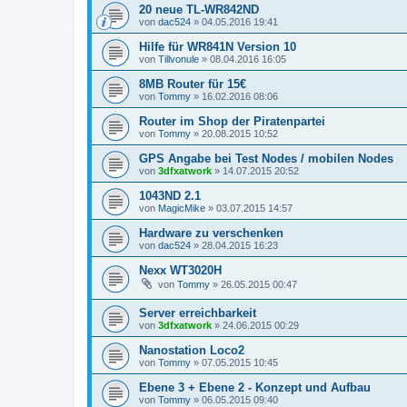
20 neue TL-WR842ND
von
dac524
»
04.05.2016 19:41
Hilfe für WR841N Version 10
von
Tillvonule
»
08.04.2016 16:05
8MB Router für 15€
von
Tommy
»
16.02.2016 08:06
Router im Shop der Piratenpartei
von
Tommy
»
20.08.2015 10:52
GPS Angabe bei Test Nodes / mobilen Nodes
von
3dfxatwork
»
14.07.2015 20:52
1043ND 2.1
von
MagicMike
»
03.07.2015 14:57
Hardware zu verschenken
von
dac524
»
28.04.2015 16:23
Nexx WT3020H
von
Tommy
»
26.05.2015 00:47
Server erreichbarkeit
von
3dfxatwork
»
24.06.2015 00:29
Nanostation Loco2
von
Tommy
»
07.05.2015 10:45
Ebene 3 + Ebene 2 - Konzept und Aufbau
von
Tommy
»
06.05.2015 09:40