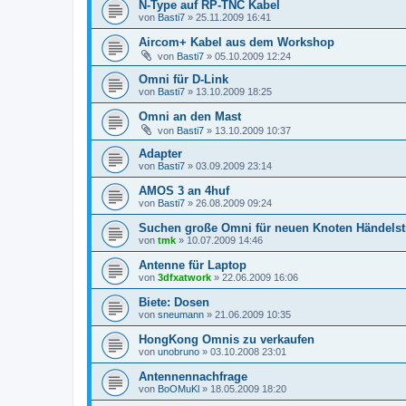
N-Type auf RP-TNC Kabel
von
Basti7
»
25.11.2009 16:41
Aircom+ Kabel aus dem Workshop
von
Basti7
»
05.10.2009 12:24
Omni für D-Link
von
Basti7
»
13.10.2009 18:25
Omni an den Mast
von
Basti7
»
13.10.2009 10:37
Adapter
von
Basti7
»
03.09.2009 23:14
AMOS 3 an 4huf
von
Basti7
»
26.08.2009 09:24
Suchen große Omni für neuen Knoten Händelst
von
tmk
»
10.07.2009 14:46
Antenne für Laptop
von
3dfxatwork
»
22.06.2009 16:06
Biete: Dosen
von
sneumann
»
21.06.2009 10:35
HongKong Omnis zu verkaufen
von
unobruno
»
03.10.2008 23:01
Antennennachfrage
von
BoOMuKl
»
18.05.2009 18:20