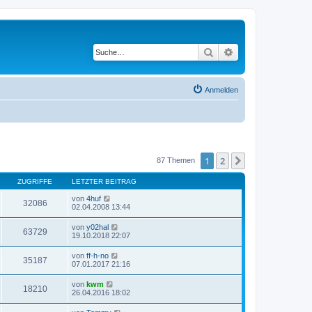
Suche
Erweiterte Suche
Anmelden
1
2
Nächste
87 Themen
ZUGRIFFE
LETZTER BEITRAG
von
4huf
32086
02.04.2008 13:44
von
y02hal
63729
19.10.2018 22:07
von
ff-h-no
35187
07.01.2017 21:16
von
kwm
18210
26.04.2016 18:02