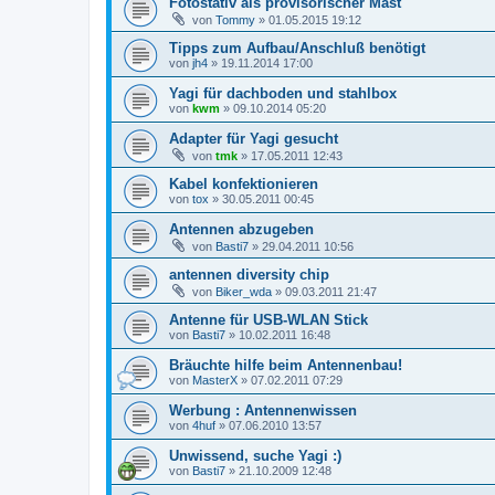
Fotostativ als provisorischer Mast
von
Tommy
»
01.05.2015 19:12
Tipps zum Aufbau/Anschluß benötigt
von
jh4
»
19.11.2014 17:00
Yagi für dachboden und stahlbox
von
kwm
»
09.10.2014 05:20
Adapter für Yagi gesucht
von
tmk
»
17.05.2011 12:43
Kabel konfektionieren
von
tox
»
30.05.2011 00:45
Antennen abzugeben
von
Basti7
»
29.04.2011 10:56
antennen diversity chip
von
Biker_wda
»
09.03.2011 21:47
Antenne für USB-WLAN Stick
von
Basti7
»
10.02.2011 16:48
Bräuchte hilfe beim Antennenbau!
von
MasterX
»
07.02.2011 07:29
Werbung : Antennenwissen
von
4huf
»
07.06.2010 13:57
Unwissend, suche Yagi :)
von
Basti7
»
21.10.2009 12:48