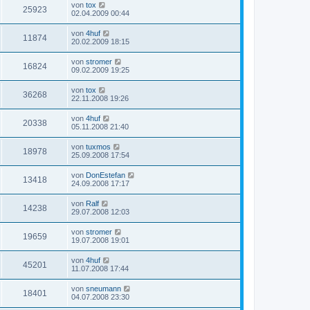
von
tox
25923
02.04.2009 00:44
von
4huf
11874
20.02.2009 18:15
von
stromer
16824
09.02.2009 19:25
von
tox
36268
22.11.2008 19:26
von
4huf
20338
05.11.2008 21:40
von
tuxmos
18978
25.09.2008 17:54
von
DonEstefan
13418
24.09.2008 17:17
von
Ralf
14238
29.07.2008 12:03
von
stromer
19659
19.07.2008 19:01
von
4huf
45201
11.07.2008 17:44
von
sneumann
18401
04.07.2008 23:30