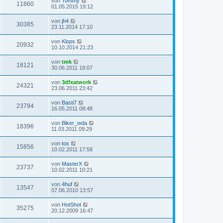
von
Tommy
11860
01.05.2015 19:12
von
jh4
30385
23.11.2014 17:10
von
Klops
20932
10.10.2014 21:23
von
tmk
18121
30.06.2011 18:07
von
3dfxatwork
24321
23.06.2011 23:42
von
Basti7
23794
16.05.2011 08:48
von
Biker_wda
18396
11.03.2011 09:29
von
tox
15856
10.02.2011 17:58
von
MasterX
23737
10.02.2011 10:21
von
4huf
13547
07.06.2010 13:57
von
HotShot
35275
20.12.2009 16:47