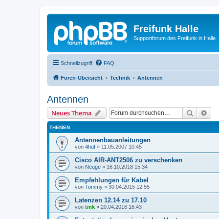
Freifunk Halle
Supportforum des Freifunk in Halle
Schnellzugriff
FAQ
Foren-Übersicht
Technik
Antennen
Antennen
Suche
Erw
Neues Thema
THEMEN
Antennenbauanleitungen
von
4huf
»
11.05.2007 10:45
Cisco AIR-ANT2506 zu verschenken
von
Neuge
»
16.10.2018 15:34
Empfehlungen für Kabel
von
Tommy
»
30.04.2015 12:55
Latenzen 12.14 zu 17.10
von
tmk
»
20.04.2016 16:43