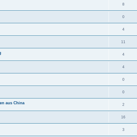
8
0
4
11
g
4
4
0
0
nen aus China
2
16
3