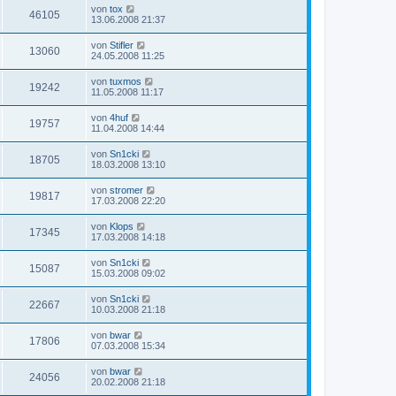
von
tox
46105
13.06.2008 21:37
von
Stifler
13060
24.05.2008 11:25
von
tuxmos
19242
11.05.2008 11:17
von
4huf
19757
11.04.2008 14:44
von
Sn1cki
18705
18.03.2008 13:10
von
stromer
19817
17.03.2008 22:20
von
Klops
17345
17.03.2008 14:18
von
Sn1cki
15087
15.03.2008 09:02
von
Sn1cki
22667
10.03.2008 21:18
von
bwar
17806
07.03.2008 15:34
von
bwar
24056
20.02.2008 21:18