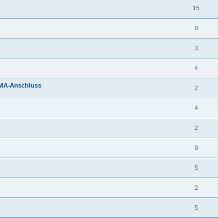
15
0
3
4
SMA-Anschluss
2
4
2
0
5
2
5