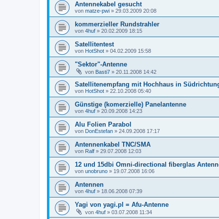
Antennekabel gesucht
von
matze-pwi
»
29.03.2009 20:08
kommerzieller Rundstrahler
von
4huf
»
20.02.2009 18:15
Satellitentest
von
HotShot
»
04.02.2009 15:58
"Sektor"-Antenne
von
Basti7
»
20.11.2008 14:42
Satellitenempfang mit Hochhaus in Südrichtun
von
HotShot
»
22.10.2008 05:40
Günstige (komerzielle) Panelantenne
von
4huf
»
20.09.2008 14:23
Alu Folien Parabol
von
DonEstefan
»
24.09.2008 17:17
Antennenkabel TNC/SMA
von
Ralf
»
29.07.2008 12:03
12 und 15dbi Omni-directional fiberglas Anten
von
unobruno
»
19.07.2008 16:06
Antennen
von
4huf
»
18.06.2008 07:39
Yagi von yagi.pl = Afu-Antenne
von
4huf
»
03.07.2008 11:34