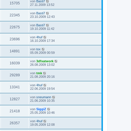
von
Basti7
15705
27.11.2009 13:52
von
Basti7
22345
23.10.2009 12:43
von
Basti7
22675
19.10.2009 11:42
von
4huf
23696
16.10.2009 17:34
von
tox
14891
05.09.2009 00:59
von
3dfxatwork
16039
26.08.2009 13:02
von
tmk
29289
21.08.2009 20:16
von
4huf
13341
22.06.2009 19:54
von
sneumann
12827
21.06.2009 10:35
von
SiggiZ
21418
25.05.2009 10:46
von
4huf
26357
19.05.2009 12:08