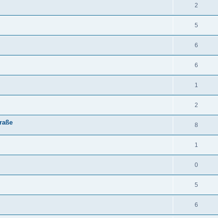
2
5
6
6
1
2
raße
8
1
0
5
6