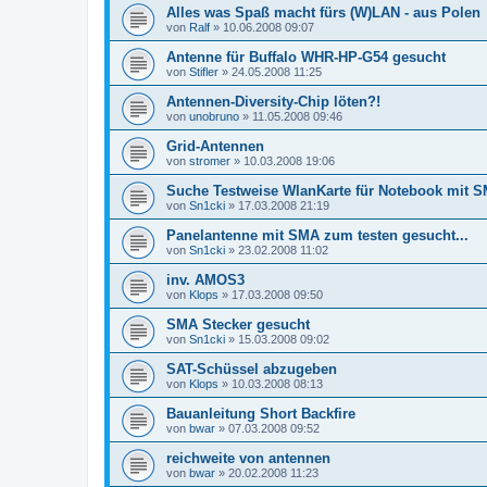
Alles was Spaß macht fürs (W)LAN - aus Polen
von
Ralf
»
10.06.2008 09:07
Antenne für Buffalo WHR-HP-G54 gesucht
von
Stifler
»
24.05.2008 11:25
Antennen-Diversity-Chip löten?!
von
unobruno
»
11.05.2008 09:46
Grid-Antennen
von
stromer
»
10.03.2008 19:06
Suche Testweise WlanKarte für Notebook mit 
von
Sn1cki
»
17.03.2008 21:19
Panelantenne mit SMA zum testen gesucht...
von
Sn1cki
»
23.02.2008 11:02
inv. AMOS3
von
Klops
»
17.03.2008 09:50
SMA Stecker gesucht
von
Sn1cki
»
15.03.2008 09:02
SAT-Schüssel abzugeben
von
Klops
»
10.03.2008 08:13
Bauanleitung Short Backfire
von
bwar
»
07.03.2008 09:52
reichweite von antennen
von
bwar
»
20.02.2008 11:23