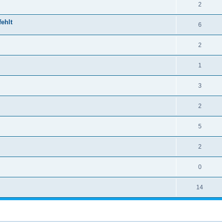
2
ehlt
6
2
1
3
2
5
2
0
14