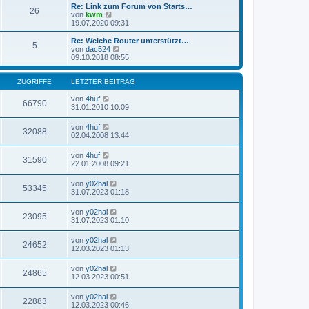
t
r
e
Re: Link zum Forum von Starts…
r
26
B
s
N
von
kwm
a
e
t
e
19.07.2020 09:31
g
i
e
u
t
r
e
Re: Welche Router unterstützt…
r
5
B
s
N
von
dac524
a
e
t
e
09.10.2018 08:55
g
i
e
u
t
r
e
r
B
s
ZUGRIFFE
LETZTER BEITRAG
a
e
t
g
i
e
von
4huf
66790
t
r
31.01.2010 10:09
r
B
a
e
von
4huf
g
32088
i
02.04.2008 13:44
t
r
von
4huf
a
31590
22.01.2008 09:21
g
von
y02hal
53345
31.07.2023 01:18
von
y02hal
23095
31.07.2023 01:10
von
y02hal
24652
12.03.2023 01:13
von
y02hal
24865
12.03.2023 00:51
von
y02hal
22883
12.03.2023 00:46