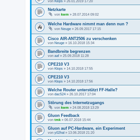
von
Klops
»
26.01.2019 17:20
Netzkarte
von
kwm
»
28.07.2014 09:02
Welche Hardware nimmt man denn nun ?
von
Neuge
»
26.09.2017 17:15
Cisco AIR-ANT2506 zu verschenken
von
Neuge
»
16.10.2018 15:34
Bandbreite begrenzen
von
aaf
»
25.09.2018 11:28
CPE210 V3
von
Klops
»
14.10.2018 17:55
CPE210 V3
von
Klops
»
14.10.2018 17:56
Welche Router unterstützt FF-Halle?
von
dac524
»
26.10.2017 17:04
Störung des Internetzugangs
von
kwm
»
24.08.2018 13:29
Gluon Feedback
von
tmk
»
06.07.2018 15:44
Gluon auf PC-Hardware, ein Experiment
von
y02hal
»
13.06.2018 21:20