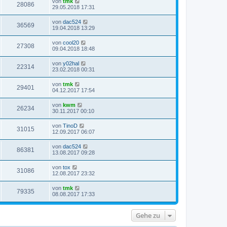
von
tmk
28086
29.05.2018 17:31
von
dac524
36569
19.04.2018 13:29
von
cool20
27308
09.04.2018 18:48
von
y02hal
22314
23.02.2018 00:31
von
tmk
29401
04.12.2017 17:54
von
kwm
26234
30.11.2017 00:10
von
TinoD
31015
12.09.2017 06:07
von
dac524
86381
13.08.2017 09:28
von
tox
31086
12.08.2017 23:32
von
tmk
79335
08.08.2017 17:33
Gehe zu