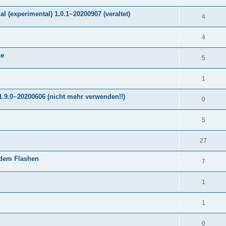
 (experimental) 1.0.1~20200907 (veraltet)
4
4
ne
5
1
.9.0~20200606 (nicht mehr verwenden!!)
0
5
27
 dem Flashen
7
1
1
0