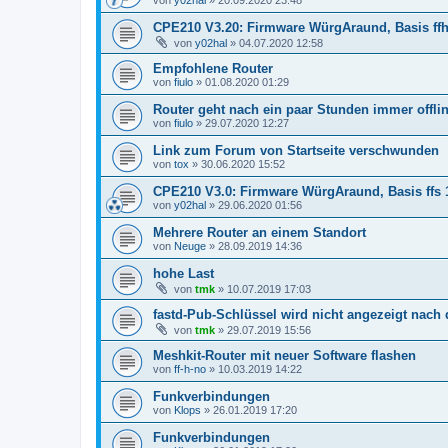
CPE210 V3.20: Firmware WürgAraund, Basis ffhal
von
y02hal
»
04.07.2020 12:58
Empfohlene Router
von
fiulo
»
01.08.2020 01:29
Router geht nach ein paar Stunden immer offli
von
fiulo
»
29.07.2020 12:27
Link zum Forum von Startseite verschwunden
von
tox
»
30.06.2020 15:52
CPE210 V3.0: Firmware WürgAraund, Basis ffs 1
von
y02hal
»
29.06.2020 01:56
Mehrere Router an einem Standort
von
Neuge
»
28.09.2019 14:36
hohe Last
von
tmk
»
10.07.2019 17:03
fastd-Pub-Schlüssel wird nicht angezeigt nach
von
tmk
»
29.07.2019 15:56
Meshkit-Router mit neuer Software flashen
von
ff-h-no
»
10.03.2019 14:22
Funkverbindungen
von
Klops
»
26.01.2019 17:20
Funkverbindungen