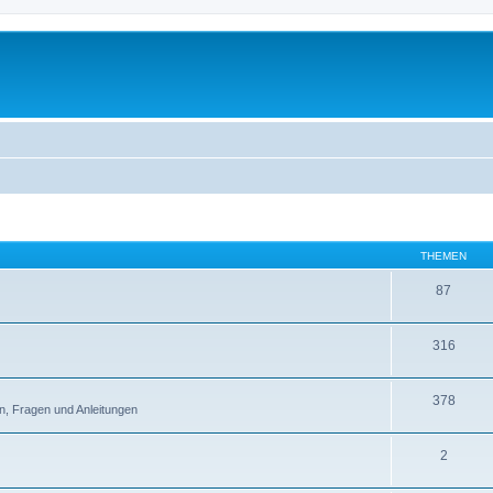
THEMEN
87
316
378
n, Fragen und Anleitungen
2