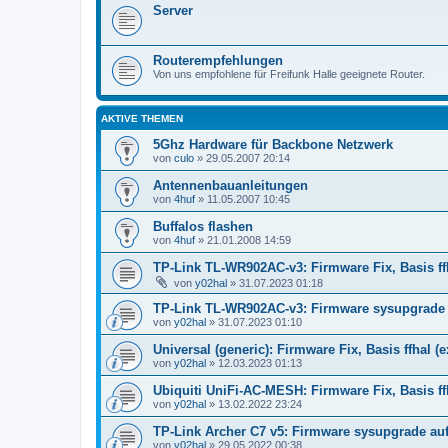
Server
Routerempfehlungen
Von uns empfohlene für Freifunk Halle geeignete Router.
AKTIVE THEMEN
5Ghz Hardware für Backbone Netzwerk
von
culo
»
29.05.2007 20:14
Antennenbauanleitungen
von
4huf
»
11.05.2007 10:45
Buffalos flashen
von
4huf
»
21.01.2008 14:59
TP-Link TL-WR902AC-v3: Firmware Fix, Basis ff
von
y02hal
»
31.07.2023 01:18
TP-Link TL-WR902AC-v3: Firmware sysupgrade au
von
y02hal
»
31.07.2023 01:10
Universal (generic): Firmware Fix, Basis ffhal (
von
y02hal
»
12.03.2023 01:13
Ubiquiti UniFi-AC-MESH: Firmware Fix, Basis ff
von
y02hal
»
13.02.2022 23:24
TP-Link Archer C7 v5: Firmware sysupgrade auf 
von
y02hal
»
29.05.2022 00:38