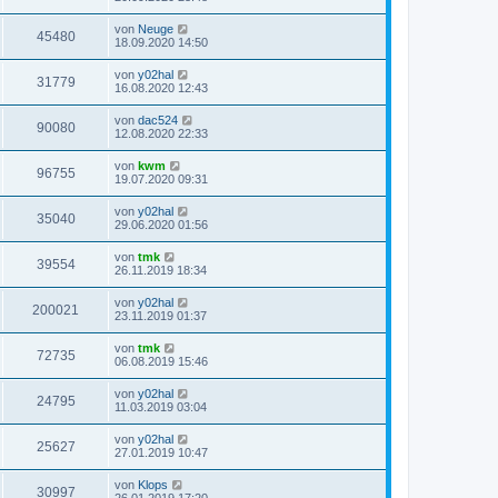
von
Neuge
45480
18.09.2020 14:50
von
y02hal
31779
16.08.2020 12:43
von
dac524
90080
12.08.2020 22:33
von
kwm
96755
19.07.2020 09:31
von
y02hal
35040
29.06.2020 01:56
von
tmk
39554
26.11.2019 18:34
von
y02hal
200021
23.11.2019 01:37
von
tmk
72735
06.08.2019 15:46
von
y02hal
24795
11.03.2019 03:04
von
y02hal
25627
27.01.2019 10:47
von
Klops
30997
26.01.2019 17:20