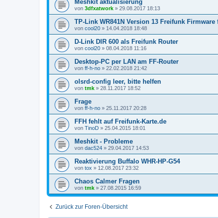
Meshkit aktualisierung
von
3dfxatwork
»
29.08.2017 18:13
TP-Link WR841N Version 13 Freifunk Firmware f
von
cool20
»
14.04.2018 18:48
D-Link DIR 600 als Freifunk Router
von
cool20
»
08.04.2018 11:16
Desktop-PC per LAN am FF-Router
von
ff-h-no
»
22.02.2018 21:42
olsrd-config leer, bitte helfen
von
tmk
»
28.11.2017 18:52
Frage
von
ff-h-no
»
25.11.2017 20:28
FFH fehlt auf Freifunk-Karte.de
von
TinoD
»
25.04.2015 18:01
Meshkit - Probleme
von
dac524
»
29.04.2017 14:53
Reaktivierung Buffalo WHR-HP-G54
von
tox
»
12.08.2017 23:32
Chaos Calmer Fragen
von
tmk
»
27.08.2015 16:59
Zurück zur Foren-Übersicht