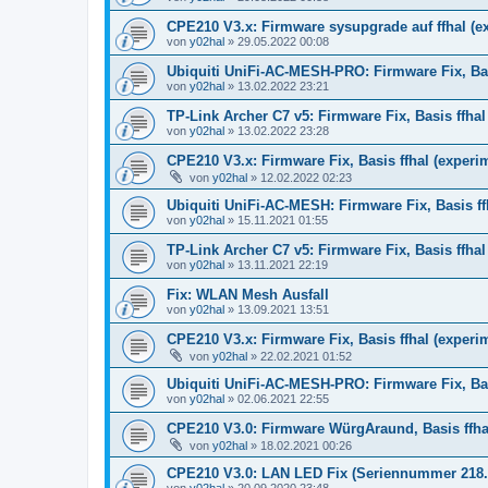
CPE210 V3.x: Firmware sysupgrade auf ffhal (e
von
y02hal
»
29.05.2022 00:08
Ubiquiti UniFi-AC-MESH-PRO: Firmware Fix, Bas
von
y02hal
»
13.02.2022 23:21
TP-Link Archer C7 v5: Firmware Fix, Basis ffhal
von
y02hal
»
13.02.2022 23:28
CPE210 V3.x: Firmware Fix, Basis ffhal (experi
von
y02hal
»
12.02.2022 02:23
Ubiquiti UniFi-AC-MESH: Firmware Fix, Basis ffh
von
y02hal
»
15.11.2021 01:55
TP-Link Archer C7 v5: Firmware Fix, Basis ffhal 
von
y02hal
»
13.11.2021 22:19
Fix: WLAN Mesh Ausfall
von
y02hal
»
13.09.2021 13:51
CPE210 V3.x: Firmware Fix, Basis ffhal (experim
von
y02hal
»
22.02.2021 01:52
Ubiquiti UniFi-AC-MESH-PRO: Firmware Fix, Basis
von
y02hal
»
02.06.2021 22:55
CPE210 V3.0: Firmware WürgAraund, Basis ffhal 
von
y02hal
»
18.02.2021 00:26
CPE210 V3.0: LAN LED Fix (Seriennummer 218...
von
y02hal
»
20.09.2020 23:48