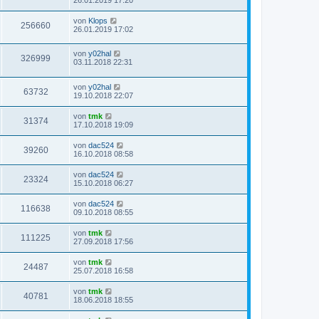
von
Klops
256660
26.01.2019 17:02
von
y02hal
326999
03.11.2018 22:31
von
y02hal
63732
19.10.2018 22:07
von
tmk
31374
17.10.2018 19:09
von
dac524
39260
16.10.2018 08:58
von
dac524
23324
15.10.2018 06:27
von
dac524
116638
09.10.2018 08:55
von
tmk
111225
27.09.2018 17:56
von
tmk
24487
25.07.2018 16:58
von
tmk
40781
18.06.2018 18:55