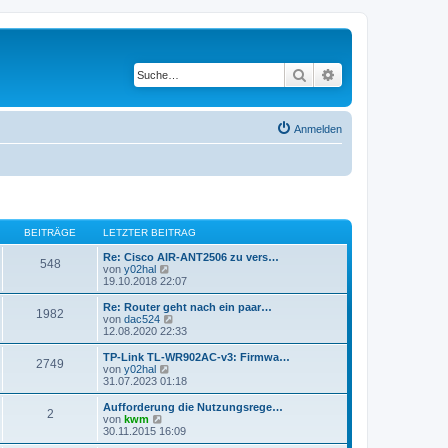
Suche
Erweiterte Suche
Anmelden
BEITRÄGE
LETZTER BEITRAG
Re: Cisco AIR-ANT2506 zu vers…
548
N
von
y02hal
e
19.10.2018 22:07
u
e
Re: Router geht nach ein paar…
1982
s
N
von
dac524
t
e
12.08.2020 22:33
e
u
r
e
TP-Link TL-WR902AC-v3: Firmwa…
2749
B
s
N
von
y02hal
e
t
e
31.07.2023 01:18
i
e
u
t
r
e
Aufforderung die Nutzungsrege…
r
2
B
s
N
von
kwm
a
e
t
e
30.11.2015 16:09
g
i
e
u