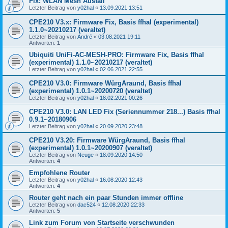
Fix: WLAN Mesh Ausfall
Letzter Beitrag von
y02hal
«
13.09.2021 13:51
CPE210 V3.x: Firmware Fix, Basis ffhal (experimental)
1.1.0~20210217 (veraltet)
Letzter Beitrag von
André
«
03.08.2021 19:11
Antworten:
1
Ubiquiti UniFi-AC-MESH-PRO: Firmware Fix, Basis ffhal
(experimental) 1.1.0~20210217 (veraltet)
Letzter Beitrag von
y02hal
«
02.06.2021 22:55
CPE210 V3.0: Firmware WürgAraund, Basis ffhal
(experimental) 1.0.1~20200720 (veraltet)
Letzter Beitrag von
y02hal
«
18.02.2021 00:26
CPE210 V3.0: LAN LED Fix (Seriennummer 218...) Basis ffhal
0.9.1~20180906
Letzter Beitrag von
y02hal
«
20.09.2020 23:48
CPE210 V3.20: Firmware WürgAraund, Basis ffhal
(experimental) 1.0.1~20200907 (veraltet)
Letzter Beitrag von
Neuge
«
18.09.2020 14:50
Antworten:
4
Empfohlene Router
Letzter Beitrag von
y02hal
«
16.08.2020 12:43
Antworten:
4
Router geht nach ein paar Stunden immer offline
Letzter Beitrag von
dac524
«
12.08.2020 22:33
Antworten:
5
Link zum Forum von Startseite verschwunden