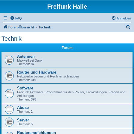
Freifunk Halle
FAQ
Anmelden
S
Foren-Übersicht
Technik
u
Technik
c
Forum
h
e
Antennen
Maxwell sei Dank!
Themen:
87
Router und Hardware
Netzwerke bauen und Rechner schrauben
Themen:
316
Software
Freifunk Firmware, Programme für den Router, Entwicklungen, Fragen und
Anleitungen
Themen:
378
Abuse
Themen:
2
Server
Themen:
5
Routerempfehlungen