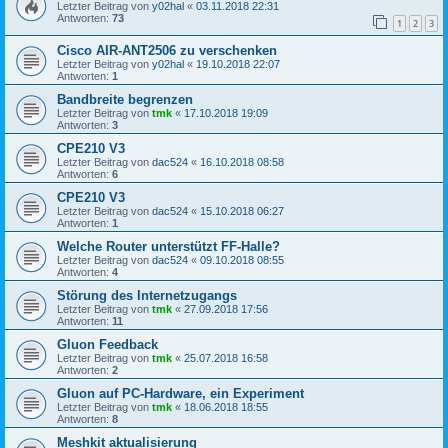
Letzter Beitrag von
y02hal
«
03.11.2018 22:31
Antworten:
73
1
2
3
Cisco AIR-ANT2506 zu verschenken
Letzter Beitrag von
y02hal
«
19.10.2018 22:07
Antworten:
1
Bandbreite begrenzen
Letzter Beitrag von
tmk
«
17.10.2018 19:09
Antworten:
3
CPE210 V3
Letzter Beitrag von
dac524
«
16.10.2018 08:58
Antworten:
6
CPE210 V3
Letzter Beitrag von
dac524
«
15.10.2018 06:27
Antworten:
1
Welche Router unterstützt FF-Halle?
Letzter Beitrag von
dac524
«
09.10.2018 08:55
Antworten:
4
Störung des Internetzugangs
Letzter Beitrag von
tmk
«
27.09.2018 17:56
Antworten:
11
Gluon Feedback
Letzter Beitrag von
tmk
«
25.07.2018 16:58
Antworten:
2
Gluon auf PC-Hardware, ein Experiment
Letzter Beitrag von
tmk
«
18.06.2018 18:55
Antworten:
8
Meshkit aktualisierung