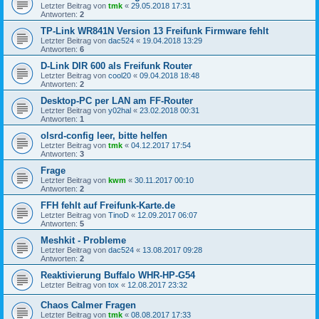
Letzter Beitrag von
tmk
«
29.05.2018 17:31
Antworten:
2
TP-Link WR841N Version 13 Freifunk Firmware fehlt
Letzter Beitrag von
dac524
«
19.04.2018 13:29
Antworten:
6
D-Link DIR 600 als Freifunk Router
Letzter Beitrag von
cool20
«
09.04.2018 18:48
Antworten:
2
Desktop-PC per LAN am FF-Router
Letzter Beitrag von
y02hal
«
23.02.2018 00:31
Antworten:
1
olsrd-config leer, bitte helfen
Letzter Beitrag von
tmk
«
04.12.2017 17:54
Antworten:
3
Frage
Letzter Beitrag von
kwm
«
30.11.2017 00:10
Antworten:
2
FFH fehlt auf Freifunk-Karte.de
Letzter Beitrag von
TinoD
«
12.09.2017 06:07
Antworten:
5
Meshkit - Probleme
Letzter Beitrag von
dac524
«
13.08.2017 09:28
Antworten:
2
Reaktivierung Buffalo WHR-HP-G54
Letzter Beitrag von
tox
«
12.08.2017 23:32
Chaos Calmer Fragen
Letzter Beitrag von
tmk
«
08.08.2017 17:33