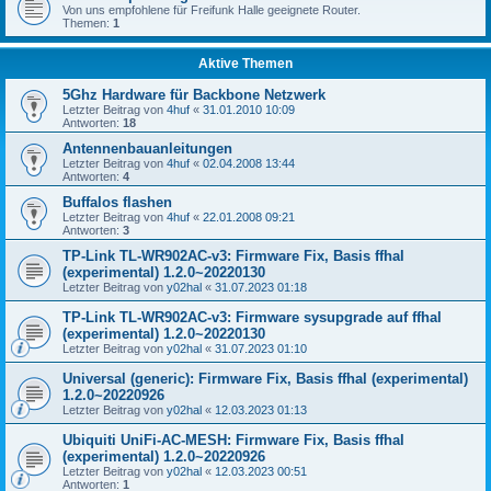
Von uns empfohlene für Freifunk Halle geeignete Router.
Themen:
1
Aktive Themen
5Ghz Hardware für Backbone Netzwerk
Letzter Beitrag von
4huf
«
31.01.2010 10:09
Antworten:
18
Antennenbauanleitungen
Letzter Beitrag von
4huf
«
02.04.2008 13:44
Antworten:
4
Buffalos flashen
Letzter Beitrag von
4huf
«
22.01.2008 09:21
Antworten:
3
TP-Link TL-WR902AC-v3: Firmware Fix, Basis ffhal
(experimental) 1.2.0~20220130
Letzter Beitrag von
y02hal
«
31.07.2023 01:18
TP-Link TL-WR902AC-v3: Firmware sysupgrade auf ffhal
(experimental) 1.2.0~20220130
Letzter Beitrag von
y02hal
«
31.07.2023 01:10
Universal (generic): Firmware Fix, Basis ffhal (experimental)
1.2.0~20220926
Letzter Beitrag von
y02hal
«
12.03.2023 01:13
Ubiquiti UniFi-AC-MESH: Firmware Fix, Basis ffhal
(experimental) 1.2.0~20220926
Letzter Beitrag von
y02hal
«
12.03.2023 00:51
Antworten:
1