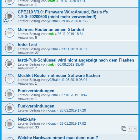
Letzter Beitrag von
kwm
«
19.07.2020 09:31
Antworten:
1
CPE210 V3.0: Firmware WürgAraund, Basis ffs
1.9.0~20200606 (nicht mehr verwenden!!)
Letzter Beitrag von
y02hal
«
29.06.2020 01:56
Mehrere Router an einem Standort
Letzter Beitrag von
tmk
«
26.11.2019 18:34
Antworten:
5
hohe Last
Letzter Beitrag von
y02hal
«
23.11.2019 01:37
Antworten:
27
fastd-Pub-Schlüssel wird nicht angezeigt nach dem Flashen
Letzter Beitrag von
tmk
«
06.08.2019 15:46
Antworten:
7
Meshkit-Router mit neuer Software flashen
Letzter Beitrag von
y02hal
«
11.03.2019 03:04
Antworten:
1
Funkverbindungen
Letzter Beitrag von
y02hal
«
27.01.2019 10:47
Antworten:
1
Funkverbindungen
Letzter Beitrag von
Klops
«
26.01.2019 17:20
Netzkarte
Letzter Beitrag von
Klops
«
26.01.2019 17:02
Antworten:
33
1
2
Welche Hardware nimmt man denn nun ?