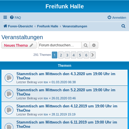
Freifunk Halle
FAQ
Anmelden
S
Foren-Übersicht
Freifunk Halle
Veranstaltungen
u
Veranstaltungen
c
Suche
Erweiterte Suche
Neues Thema
h
e
1
2
3
4
5
6
Nächste
291 Themen
Themen
Stammtisch am Mittwoch den 4.3.2020 um 19:00 Uhr im
TheOne
Letzter Beitrag von
tox
«
01.03.2020 06:38
Stammtisch am Mittwoch den 5.2.2020 um 19:00 Uhr im
TheOne
Letzter Beitrag von
tox
«
26.01.2020 03:46
Stammtisch am Mittwoch den 4.12.2019 um 19:00 Uhr im
TheOne
Letzter Beitrag von
tox
«
28.11.2019 15:19
Stammtisch am Mittwoch den 6.11.2019 um 19:00 Uhr im
TheOne