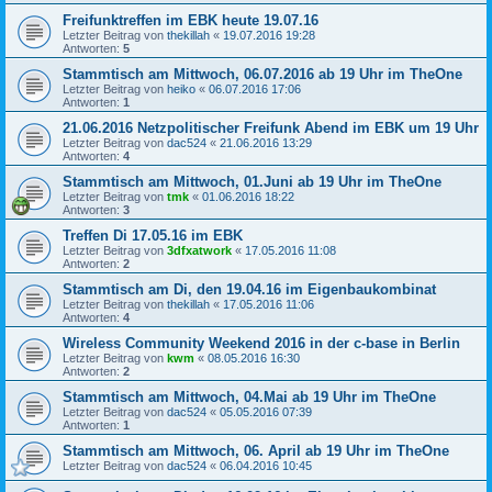
Freifunktreffen im EBK heute 19.07.16
Letzter Beitrag von
thekillah
«
19.07.2016 19:28
Antworten:
5
Stammtisch am Mittwoch, 06.07.2016 ab 19 Uhr im TheOne
Letzter Beitrag von
heiko
«
06.07.2016 17:06
Antworten:
1
21.06.2016 Netzpolitischer Freifunk Abend im EBK um 19 Uhr
Letzter Beitrag von
dac524
«
21.06.2016 13:29
Antworten:
4
Stammtisch am Mittwoch, 01.Juni ab 19 Uhr im TheOne
Letzter Beitrag von
tmk
«
01.06.2016 18:22
Antworten:
3
Treffen Di 17.05.16 im EBK
Letzter Beitrag von
3dfxatwork
«
17.05.2016 11:08
Antworten:
2
Stammtisch am Di, den 19.04.16 im Eigenbaukombinat
Letzter Beitrag von
thekillah
«
17.05.2016 11:06
Antworten:
4
Wireless Community Weekend 2016 in der c-base in Berlin
Letzter Beitrag von
kwm
«
08.05.2016 16:30
Antworten:
2
Stammtisch am Mittwoch, 04.Mai ab 19 Uhr im TheOne
Letzter Beitrag von
dac524
«
05.05.2016 07:39
Antworten:
1
Stammtisch am Mittwoch, 06. April ab 19 Uhr im TheOne
Letzter Beitrag von
dac524
«
06.04.2016 10:45