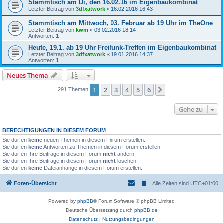
Stammtisch am Di, den 16.02.16 im Eigenbaukombinat
Letzter Beitrag von
3dfxatwork
«
16.02.2016 16:43
Stammtisch am Mittwoch, 03. Februar ab 19 Uhr im TheOne
Letzter Beitrag von
kwm
«
03.02.2016 18:14
Antworten:
1
Heute, 19.1. ab 19 Uhr Freifunk-Treffen im Eigenbaukombinat
Letzter Beitrag von
3dfxatwork
«
19.01.2016 14:37
Antworten:
1
Neues Thema
1
2
3
4
5
6
Nächste
291 Themen
Gehe zu
BERECHTIGUNGEN IN DIESEM FORUM
Sie dürfen
keine
neuen Themen in diesem Forum erstellen.
Sie dürfen
keine
Antworten zu Themen in diesem Forum erstellen.
Sie dürfen Ihre Beiträge in diesem Forum
nicht
ändern.
Sie dürfen Ihre Beiträge in diesem Forum
nicht
löschen.
Sie dürfen
keine
Dateianhänge in diesem Forum erstellen.
Foren-Übersicht
Alle Zeiten sind
UTC+01:00
Powered by
phpBB
® Forum Software © phpBB Limited
Deutsche Übersetzung durch
phpBB.de
Datenschutz
|
Nutzungsbedingungen