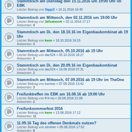
Stammtisch am Dienstag den 15.11.2016 um 19:00 Uhr im
EBK
Letzter Beitrag von
SiggiZ
«
15.11.2016 16:45
Stammtisch am Mittwoch, den 02.11.2016 um 19:00 Uhr
Letzter Beitrag von
3dfxatwork
«
02.11.2016 17:17
Antworten:
4
Stammtisch am Di, den 18.10.16 im Eigenbaukombinat ab 19
Uhr
Letzter Beitrag von
kwm
«
18.10.2016 19:15
Antworten:
3
Stammtisch am Mittwoch, 05.10.2016 ab 19 Uhr
Letzter Beitrag von
dac524
«
05.10.2016 18:27
Antworten:
3
Stammtisch am Di, den 20.09.16 im Eigenbaukombinat
Letzter Beitrag von
dac524
«
19.09.2016 07:31
Antworten:
2
Stammtisch am Mittwoch, 07.09.2016 ab 19 Uhr im TheOne
Letzter Beitrag von
tuxmos
«
07.09.2016 13:42
Antworten:
3
Freifunktreffen im EBK am 16.08.16 ab 19:00 Uhr
Letzter Beitrag von
ff-h-no
«
20.08.2016 21:08
Antworten:
2
Freifunksommerfest 2016
Letzter Beitrag von
kwm
«
13.08.2016 17:12
Antworten:
11
11.09.16 Tag des offenen Denkmals nutzen?
Letzter Beitrag von
stromer
«
05.08.2016 17:52
Antworten:
8