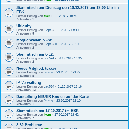
Stammtisch am Dienstag den 19.12.2017 um 19:00 Uhr im
EBK
Letzter Beitrag von
tmk
«
19.12.2017 18:40
Antworten:
1
Ubiquity
Letzter Beitrag von
Klops
«
15.12.2017 08:47
Antworten:
5
Möglichkeiten 5Ghz
Letzter Beitrag von
Klops
«
06.12.2017 21:07
Antworten:
2
Stammtisch am 6.12.
Letzter Beitrag von
dac524
«
06.12.2017 16:35
Antworten:
2
Neues Mitglied: tuxxer
Letzter Beitrag von
ff-h-no
«
23.11.2017 23:27
Antworten:
5
IP-Verwaltung
Letzter Beitrag von
dac524
«
31.10.2017 22:18
Antworten:
13
Darstellung NEUER Knoten auf der Karte
Letzter Beitrag von
ff-h-no
«
23.10.2017 19:10
Antworten:
1
Stammtisch am 17.10.2017 im EBK
Letzter Beitrag von
kwm
«
17.10.2017 18:42
Antworten:
2
8.32 Probleme
Letzter Beitrag von
tmk
«
17.10.2017 17:55