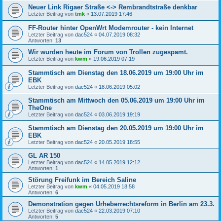
Neuer Link Rigaer Straße <-> Rembrandtstraße denkbar
Letzter Beitrag von
tmk
«
13.07.2019 17:46
FF-Router hinter OpenWrt Modemrouter - kein Internet
Letzter Beitrag von
dac524
«
04.07.2019 08:32
Antworten:
13
Wir wurden heute im Forum von Trollen zugespamt.
Letzter Beitrag von
kwm
«
19.06.2019 07:19
Stammtisch am Dienstag den 18.06.2019 um 19:00 Uhr im
EBK
Letzter Beitrag von
dac524
«
18.06.2019 05:02
Stammtisch am Mittwoch den 05.06.2019 um 19:00 Uhr im
TheOne
Letzter Beitrag von
dac524
«
03.06.2019 19:19
Stammtisch am Dienstag den 20.05.2019 um 19:00 Uhr im
EBK
Letzter Beitrag von
dac524
«
20.05.2019 18:55
GL AR 150
Letzter Beitrag von
dac524
«
14.05.2019 12:12
Antworten:
1
Störung Freifunk im Bereich Saline
Letzter Beitrag von
kwm
«
04.05.2019 18:58
Antworten:
6
Demonstration gegen Urheberrechtsreform in Berlin am 23.3.
Letzter Beitrag von
dac524
«
22.03.2019 07:10
Antworten:
5