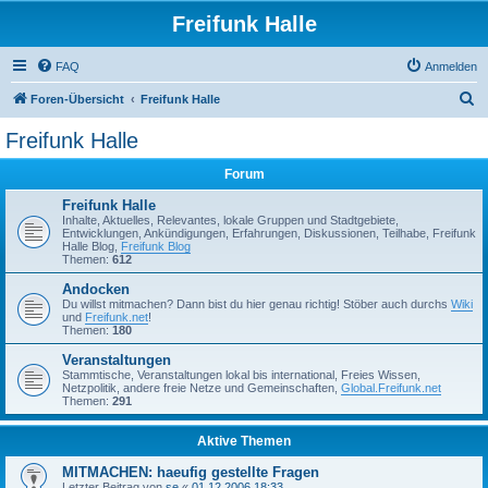
Freifunk Halle
FAQ
Anmelden
S
Foren-Übersicht
Freifunk Halle
u
Freifunk Halle
c
Forum
h
e
Freifunk Halle
Inhalte, Aktuelles, Relevantes, lokale Gruppen und Stadtgebiete,
Entwicklungen, Ankündigungen, Erfahrungen, Diskussionen, Teilhabe, Freifunk
Halle Blog,
Freifunk Blog
Themen:
612
Andocken
Du willst mitmachen? Dann bist du hier genau richtig! Stöber auch durchs
Wiki
und
Freifunk.net
!
Themen:
180
Veranstaltungen
Stammtische, Veranstaltungen lokal bis international, Freies Wissen,
Netzpolitik, andere freie Netze und Gemeinschaften,
Global.Freifunk.net
Themen:
291
Aktive Themen
MITMACHEN: haeufig gestellte Fragen
Letzter Beitrag von
se
«
01.12.2006 18:33