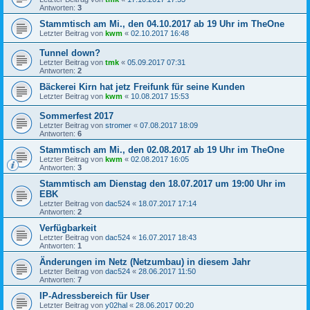
Antworten:
3
Stammtisch am Mi., den 04.10.2017 ab 19 Uhr im TheOne
Letzter Beitrag von
kwm
«
02.10.2017 16:48
Tunnel down?
Letzter Beitrag von
tmk
«
05.09.2017 07:31
Antworten:
2
Bäckerei Kirn hat jetz Freifunk für seine Kunden
Letzter Beitrag von
kwm
«
10.08.2017 15:53
Sommerfest 2017
Letzter Beitrag von
stromer
«
07.08.2017 18:09
Antworten:
6
Stammtisch am Mi., den 02.08.2017 ab 19 Uhr im TheOne
Letzter Beitrag von
kwm
«
02.08.2017 16:05
Antworten:
3
Stammtisch am Dienstag den 18.07.2017 um 19:00 Uhr im
EBK
Letzter Beitrag von
dac524
«
18.07.2017 17:14
Antworten:
2
Verfügbarkeit
Letzter Beitrag von
dac524
«
16.07.2017 18:43
Antworten:
1
Änderungen im Netz (Netzumbau) in diesem Jahr
Letzter Beitrag von
dac524
«
28.06.2017 11:50
Antworten:
7
IP-Adressbereich für User
Letzter Beitrag von
y02hal
«
28.06.2017 00:20