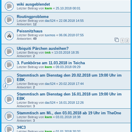
wiki ausgeblendet
Letzter Beitrag von
kwm
«
25.10.2018 00:01
Routingprobleme
Letzter Beitrag von
dac524
«
22.08.2018 14:55
Antworten:
12
Peissnitzhaus
Letzter Beitrag von
tuxmos
«
06.06.2018 07:55
Antworten:
49
1
2
Ubiquiti Pärchen ausleihen?
Letzter Beitrag von
tmk
«
13.03.2018 18:35
Antworten:
2
3. Funkbörse am 11.03.2018 in Teicha
Letzter Beitrag von
kwm
«
09.03.2018 09:29
Stammtisch am Dienstag den 20.02.2018 um 19:00 Uhr im
EBK
Letzter Beitrag von
dac524
«
20.02.2018 17:44
Antworten:
2
Stammtisch am Dienstag den 16.01.2018 um 19:00 Uhr im
EBK
Letzter Beitrag von
dac524
«
16.01.2018 12:26
Antworten:
3
Stammtisch am Mi., den 03.01.2018 ab 19 Uhr im TheOne
Letzter Beitrag von
kwm
«
03.01.2018 18:38
Antworten:
3
34C3
Letzter Beitrag von
kwm
«
01.01.2018 20:32